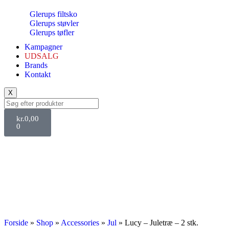
Glerups filtsko
Glerups støvler
Glerups tøfler
Kampagner
UDSALG
Brands
Kontakt
X
kr.
0,00
0
Svane Pris
Forside
»
Shop
»
Accessories
»
Jul
»
Lucy – Juletræ – 2 stk.