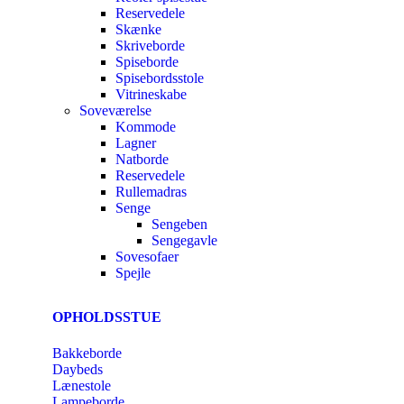
Reservedele
Skænke
Skriveborde
Spiseborde
Spisebordsstole
Vitrineskabe
Soveværelse
Kommode
Lagner
Natborde
Reservedele
Rullemadras
Senge
Sengeben
Sengegavle
Sovesofaer
Spejle
OPHOLDSSTUE
Bakkeborde
Daybeds
Lænestole
Lampeborde