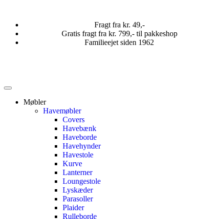
Fragt fra kr. 49,-
Gratis fragt fra kr. 799,- til pakkeshop
Familieejet siden 1962
Møbler
Havemøbler
Covers
Havebænk
Haveborde
Havehynder
Havestole
Kurve
Lanterner
Loungestole
Lyskæder
Parasoller
Plaider
Rulleborde