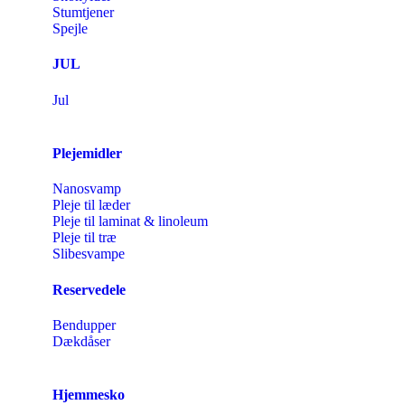
Stumtjener
Spejle
JUL
Jul
Plejemidler
Nanosvamp
Pleje til læder
Pleje til laminat & linoleum
Pleje til træ
Slibesvampe
Reservedele
Bendupper
Dækdåser
Hjemmesko