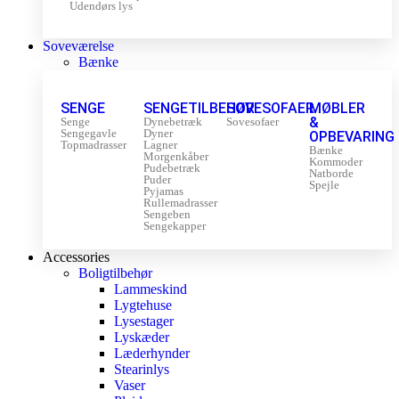
Udendørs lys
Soveværelse
Bænke
SENGE
SENGETILBEHØR
SOVESOFAER
MØBLER
&
Senge
Dynebetræk
Sovesofaer
Sengegavle
Dyner
OPBEVARING
Topmadrasser
Lagner
Bænke
Morgenkåber
Kommoder
Pudebetræk
Natborde
Puder
Spejle
Pyjamas
Rullemadrasser
Sengeben
Sengekapper
Accessories
Boligtilbehør
Lammeskind
Lygtehuse
Lysestager
Lyskæder
Læderhynder
Stearinlys
Vaser