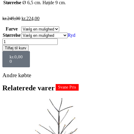
Størrelse
Ø 6,5 cm. Højde 9 cm.
kr.
249,00
kr.
224,00
Farve
Størrelse
Ryd
Tilføj til kurv
kr.
0,00
0
Andre købte
Relaterede varer
Svane Pris
Svane Pris
Svane Pris
Svane Pris
Svane Pris
Svane Pris