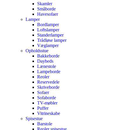
Skamler
Småborde
Havesofaer
Lamper
Bordlamper
Loftslamper
Standerlamper
Trådløse lamper
Væglamper
Opholdsstue
Bakkeborde
Daybeds
Lænestole
Lampeborde
Reoler
Reservedele
Skriveborde
Sofaer
Sofaborde
TV-møbler
Puffer
Vitrineskabe
Spisestue
Barstole
Reoler spisestue