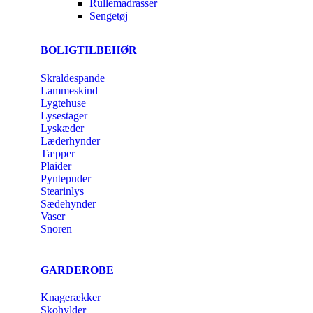
Rullemadrasser
Sengetøj
BOLIGTILBEHØR
Skraldespande
Lammeskind
Lygtehuse
Lysestager
Lyskæder
Læderhynder
Tæpper
Plaider
Pyntepuder
Stearinlys
Sædehynder
Vaser
Snoren
GARDEROBE
Knagerækker
Skohylder