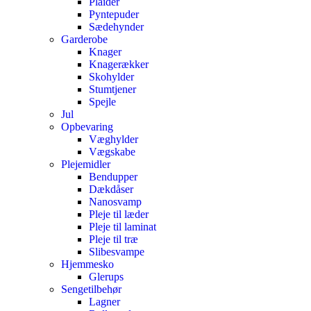
Plaider
Pyntepuder
Sædehynder
Garderobe
Knager
Knagerækker
Skohylder
Stumtjener
Spejle
Jul
Opbevaring
Væghylder
Vægskabe
Plejemidler
Bendupper
Dækdåser
Nanosvamp
Pleje til læder
Pleje til laminat
Pleje til træ
Slibesvampe
Hjemmesko
Glerups
Sengetilbehør
Lagner