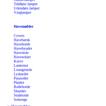
Trådløse lamper
Udendørs lamper
Væglamper
Havemøbler
Covers
Havebænk
Haveborde
Havehynder
Havestole
Havesofaer
Kurve
Lanterner
Loungestole
Lyskæder
Parasoller
Plaider
Rulleborde
Skamler
Småborde
Solsenge