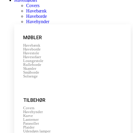
Havemøbler
Covers
Havebænk
Haveborde
Havehynder
MØBLER
Havebænk
Haveborde
Havestole
Havesofaer
Loungestole
Rulleborde
Skamler
Småborde
Solsenge
TILBEHØR
Covers
Havehynder
Kurve
Lanterner
Parasoller
Plaider
Udendørs lamper