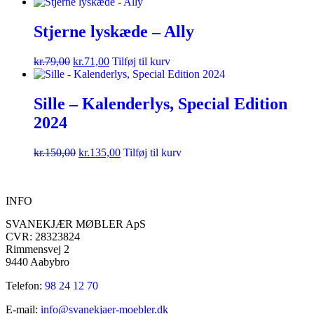
Stjerne lyskæde – Ally
kr.
79,00
kr.
71,00
Tilføj til kurv
Sille – Kalenderlys, Special Edition
2024
kr.
150,00
kr.
135,00
Tilføj til kurv
INFO
SVANEKJÆR MØBLER ApS
CVR: 28323824
Rimmensvej 2
9440 Aabybro
Telefon:
98 24 12 70
E-mail:
info@svanekjaer-moebler.dk