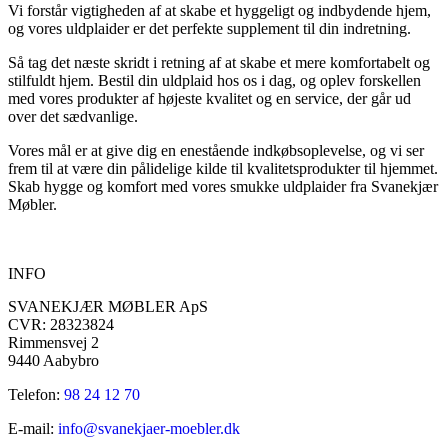
Vi forstår vigtigheden af at skabe et hyggeligt og indbydende hjem,
og vores uldplaider er det perfekte supplement til din indretning.
Så tag det næste skridt i retning af at skabe et mere komfortabelt og
stilfuldt hjem. Bestil din uldplaid hos os i dag, og oplev forskellen
med vores produkter af højeste kvalitet og en service, der går ud
over det sædvanlige.
Vores mål er at give dig en enestående indkøbsoplevelse, og vi ser
frem til at være din pålidelige kilde til kvalitetsprodukter til hjemmet.
Skab hygge og komfort med vores smukke uldplaider fra Svanekjær
Møbler.
INFO
SVANEKJÆR MØBLER ApS
CVR: 28323824
Rimmensvej 2
9440 Aabybro
Telefon:
98 24 12 70
E-mail:
info@svanekjaer-moebler.dk