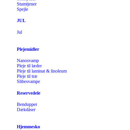
Stumtjener
Spejle
JUL
Jul
Plejemidler
Nanosvamp
Pleje til læder
Pleje til laminat & linoleum
Pleje til træ
Slibesvampe
Reservedele
Bendupper
Dækdåser
Hjemmesko