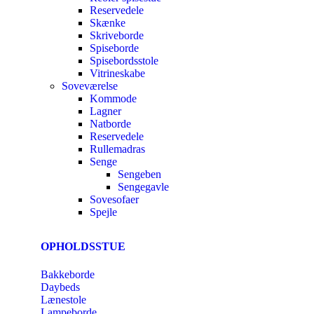
Reservedele
Skænke
Skriveborde
Spiseborde
Spisebordsstole
Vitrineskabe
Soveværelse
Kommode
Lagner
Natborde
Reservedele
Rullemadras
Senge
Sengeben
Sengegavle
Sovesofaer
Spejle
OPHOLDSSTUE
Bakkeborde
Daybeds
Lænestole
Lampeborde