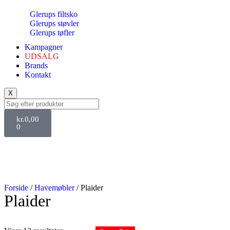
Glerups filtsko
Glerups støvler
Glerups tøfler
Kampagner
UDSALG
Brands
Kontakt
X
kr.
0,00
0
Forside
/
Havemøbler
/ Plaider
Plaider