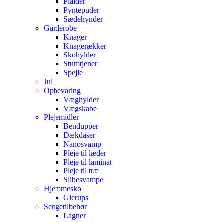
Plaider
Pyntepuder
Sædehynder
Garderobe
Knager
Knagerækker
Skohylder
Stumtjener
Spejle
Jul
Opbevaring
Væghylder
Vægskabe
Plejemidler
Bendupper
Dækdåser
Nanosvamp
Pleje til læder
Pleje til laminat
Pleje til træ
Slibesvampe
Hjemmesko
Glerups
Sengetilbehør
Lagner