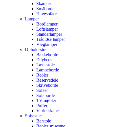
Skamler
Småborde
Havesofaer
Lamper
Bordlamper
Loftslamper
Standerlamper
Trådløse lamper
Væglamper
Opholdsstue
Bakkeborde
Daybeds
Lænestole
Lampeborde
Reoler
Reservedele
Skriveborde
Sofaer
Sofaborde
TV-møbler
Puffer
Vitrineskabe
Spisestue
Barstole
Reoler spisestue