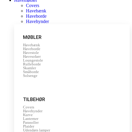
Havemøbler
Covers
Havebænk
Haveborde
Havehynder
MØBLER
Havebænk
Haveborde
Havestole
Havesofaer
Loungestole
Rulleborde
Skamler
Småborde
Solsenge
TILBEHØR
Covers
Havehynder
Kurve
Lanterner
Parasoller
Plaider
Udendørs lamper