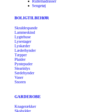
Rullemadrasser
Sengetøj
BOLIGTILBEHØR
Skraldespande
Lammeskind
Lygtehuse
Lysestager
Lyskæder
Læderhynder
Tæpper
Plaider
Pyntepuder
Stearinlys
Sædehynder
Vaser
Snoren
GARDEROBE
Knagerækker
Skohylder