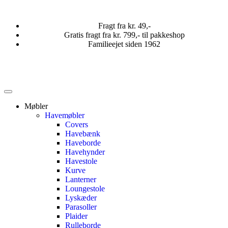
Fragt fra kr. 49,-
Gratis fragt fra kr. 799,- til pakkeshop
Familieejet siden 1962
Møbler
Havemøbler
Covers
Havebænk
Haveborde
Havehynder
Havestole
Kurve
Lanterner
Loungestole
Lyskæder
Parasoller
Plaider
Rulleborde