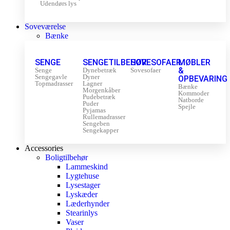
Udendørs lys
Soveværelse
Bænke
SENGE
SENGETILBEHØR
SOVESOFAER
MØBLER
&
Senge
Dynebetræk
Sovesofaer
Sengegavle
Dyner
OPBEVARING
Topmadrasser
Lagner
Bænke
Morgenkåber
Kommoder
Pudebetræk
Natborde
Puder
Spejle
Pyjamas
Rullemadrasser
Sengeben
Sengekapper
Accessories
Boligtilbehør
Lammeskind
Lygtehuse
Lysestager
Lyskæder
Læderhynder
Stearinlys
Vaser