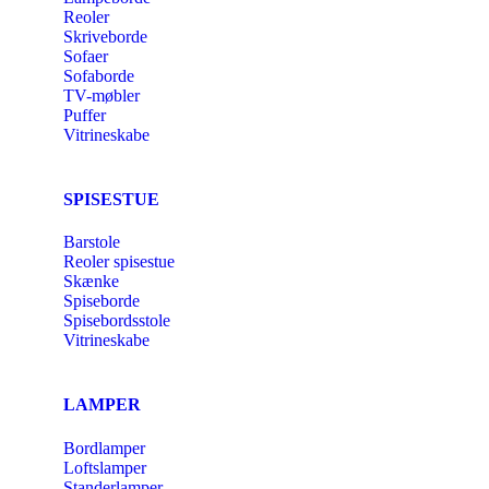
Reoler
Skriveborde
Sofaer
Sofaborde
TV-møbler
Puffer
Vitrineskabe
SPISESTUE
Barstole
Reoler spisestue
Skænke
Spiseborde
Spisebordsstole
Vitrineskabe
LAMPER
Bordlamper
Loftslamper
Standerlamper