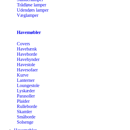
Trådløse lamper
Udendørs lamper
Væglamper
Havemøbler
Covers
Havebænk
Haveborde
Havehynder
Havestole
Havesofaer
Kurve
Lanterner
Loungestole
Lyskæder
Parasoller
Plaider
Rulleborde
Skamler
Småborde
Solsenge