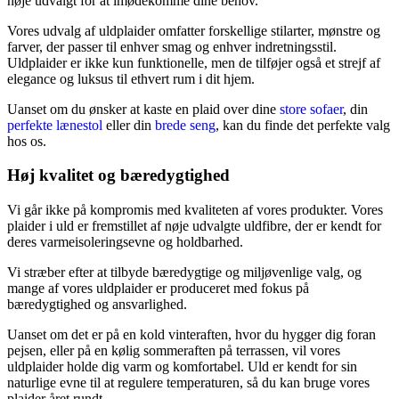
nøje udvalgt for at imødekomme dine behov.
Vores udvalg af uldplaider omfatter forskellige stilarter, mønstre og
farver, der passer til enhver smag og enhver indretningsstil.
Uldplaider er ikke kun funktionelle, men de tilføjer også et strejf af
elegance og luksus til ethvert rum i dit hjem.
Uanset om du ønsker at kaste en plaid over dine
store sofaer
, din
perfekte lænestol
eller din
brede seng
, kan du finde det perfekte valg
hos os.
Høj kvalitet og bæredygtighed
Vi går ikke på kompromis med kvaliteten af vores produkter. Vores
plaider i uld er fremstillet af nøje udvalgte uldfibre, der er kendt for
deres varmeisoleringsevne og holdbarhed.
Vi stræber efter at tilbyde bæredygtige og miljøvenlige valg, og
mange af vores uldplaider er produceret med fokus på
bæredygtighed og ansvarlighed.
Uanset om det er på en kold vinteraften, hvor du hygger dig foran
pejsen, eller på en kølig sommeraften på terrassen, vil vores
uldplaider holde dig varm og komfortabel. Uld er kendt for sin
naturlige evne til at regulere temperaturen, så du kan bruge vores
plaider året rundt.