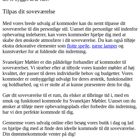
Tilpas dit soveværelse
Med vores brede udvalg af kommoder kan du nemt tilpasse dit
soveværelse til din personlige stil. Uanset din personlige stil indenfor
opbevaring indebærer, kan vores kommoder hjælpe dig med at
skabe den ønskede atmosfære i dit soveværelse. Du kan også tilføje
ekstra dekorative elementer som
flotte spejle
,
pæne lamper
og
kunstværker for at fuldende din indretning.
Svanekjær Møbler er din pålidelige forhandler af kommoder til
soveværelset. Vi stræber efter at tilbyde vores kunder møbler af høj
kvalitet, der passer til deres individuelle behov og budgetter. Vores
kommoder er omhyggeligt udvalgt for deres æstetik, funktionalitet
og holdbarhed, og vi er stolte af at kunne præsentere dem for dig.
Gør dit soveværelse til et rum, du elsker at tilbringe tid i, med en
smuk og funktionel kommode fra Svanekjær Møbler. Uanset om du
ønsker at tilføje mere opbevaringsplads eller forbedre din indretning,
har vi den perfekte kommode til dig.
Gennemse vores udvalg online eller besøg vores butik i dag og lad
os hjælpe dig med at finde den ideelle kommode til dit soveværelse.
Din drømmekommode venter på dig!