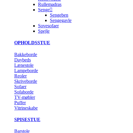
Rullemadras
Senge
Sengeben
Sengegavle
Sovesofaer
Spejle
OPHOLDSSTUE
Bakkeborde
Daybeds
Lænestole
Lampeborde
Reoler
Skriveborde
Sofaer
Sofaborde
TV-møbler
Puffer
Vitrineskabe
SPISESTUE
Barstole