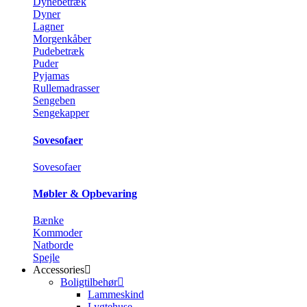
Dynebetræk
Dyner
Lagner
Morgenkåber
Pudebetræk
Puder
Pyjamas
Rullemadrasser
Sengeben
Sengekapper
Sovesofaer
Sovesofaer
Møbler & Opbevaring
Bænke
Kommoder
Natborde
Spejle
Accessories
Boligtilbehør
Lammeskind
Lygtehuse