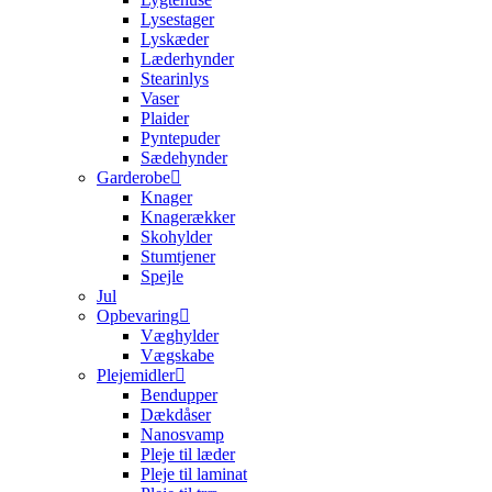
Lysestager
Lyskæder
Læderhynder
Stearinlys
Vaser
Plaider
Pyntepuder
Sædehynder
Garderobe
Knager
Knagerækker
Skohylder
Stumtjener
Spejle
Jul
Opbevaring
Væghylder
Vægskabe
Plejemidler
Bendupper
Dækdåser
Nanosvamp
Pleje til læder
Pleje til laminat