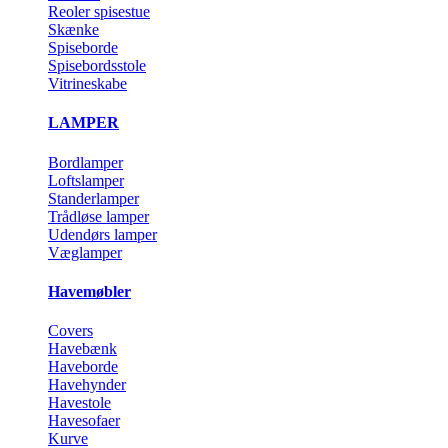
Reoler spisestue
Skænke
Spiseborde
Spisebordsstole
Vitrineskabe
LAMPER
Bordlamper
Loftslamper
Standerlamper
Trådløse lamper
Udendørs lamper
Væglamper
Havemøbler
Covers
Havebænk
Haveborde
Havehynder
Havestole
Havesofaer
Kurve