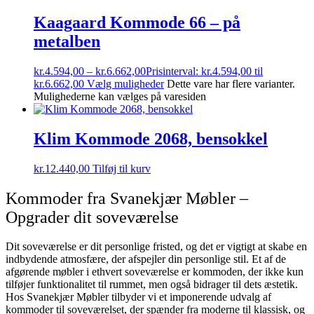
Kaagaard Kommode 66 – på
metalben
kr.
4.594,00
–
kr.
6.662,00
Prisinterval: kr.4.594,00 til
kr.6.662,00
Vælg muligheder
Dette vare har flere varianter.
Mulighederne kan vælges på varesiden
Klim Kommode 2068, bensokkel
kr.
12.440,00
Tilføj til kurv
Kommoder fra Svanekjær Møbler –
Opgrader dit soveværelse
Dit soveværelse er dit personlige fristed, og det er vigtigt at skabe en
indbydende atmosfære, der afspejler din personlige stil. Et af de
afgørende møbler i ethvert soveværelse er kommoden, der ikke kun
tilføjer funktionalitet til rummet, men også bidrager til dets æstetik.
Hos Svanekjær Møbler tilbyder vi et imponerende udvalg af
kommoder til soveværelset, der spænder fra moderne til klassisk, og