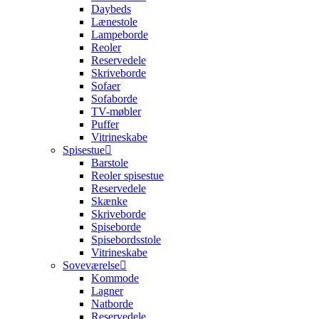
Daybeds
Lænestole
Lampeborde
Reoler
Reservedele
Skriveborde
Sofaer
Sofaborde
TV-møbler
Puffer
Vitrineskabe
Spisestue
Barstole
Reoler spisestue
Reservedele
Skænke
Skriveborde
Spiseborde
Spisebordsstole
Vitrineskabe
Soveværelse
Kommode
Lagner
Natborde
Reservedele