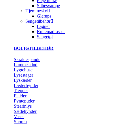
Pleje til træ
Slibesvampe
Hjemmesko
Glerups
Sengetilbehør
Lagner
Rullemadrasser
Sengetøj
BOLIGTILBEHØR
Skraldespande
Lammeskind
Lygtehuse
Lysestager
Lyskæder
Læderhynder
Tæpper
Plaider
Pyntepuder
Stearinlys
Sædehynder
Vaser
Snoren