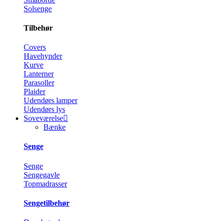
Solsenge
Tilbehør
Covers
Havehynder
Kurve
Lanterner
Parasoller
Plaider
Udendørs lamper
Udendørs lys
Soveværelse
Bænke
Senge
Senge
Sengegavle
Topmadrasser
Sengetilbehør