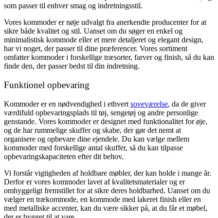
som passer til enhver smag og indretningsstil.
Vores kommoder er nøje udvalgt fra anerkendte producenter for at
sikre både kvalitet og stil. Uanset om du søger en enkel og
minimalistisk kommode eller et mere detaljeret og elegant design,
har vi noget, der passer til dine præferencer. Vores sortiment
omfatter kommoder i forskellige træsorter, farver og finish, så du kan
finde den, der passer bedst til din indretning.
Funktionel opbevaring
Kommoder er en nødvendighed i ethvert
soveværelse
, da de giver
værdifuld opbevaringsplads til tøj, sengetøj og andre personlige
genstande. Vores kommoder er designet med funktionalitet for øje,
og de har rummelige skuffer og skabe, der gør det nemt at
organisere og opbevare dine ejendele. Du kan vælge mellem
kommoder med forskellige antal skuffer, så du kan tilpasse
opbevaringskapaciteten efter dit behov.
Vi forstår vigtigheden af holdbare møbler, der kan holde i mange år.
Derfor er vores kommoder lavet af kvalitetsmaterialer og er
omhyggeligt fremstillet for at sikre deres holdbarhed. Uanset om du
vælger en trækommode, en kommode med lakeret finish eller en
med metalliske accenter, kan du være sikker på, at du får et møbel,
der er bygget til at vare.