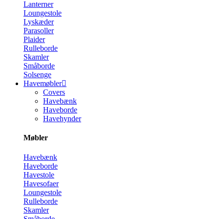
Lanterner
Loungestole
Lyskæder
Parasoller
Plaider
Rulleborde
Skamler
Småborde
Solsenge
Havemøbler
Covers
Havebænk
Haveborde
Havehynder
Møbler
Havebænk
Haveborde
Havestole
Havesofaer
Loungestole
Rulleborde
Skamler
Småborde