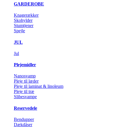
GARDEROBE
Knagerækker
Skohylder
Stumtjener
Spejle
JUL
Jul
Plejemidler
Nanosvamp
Pleje til læder
Pleje til laminat & linoleum
Pleje til træ
Slibesvampe
Reservedele
Bendupper
Dækdåser