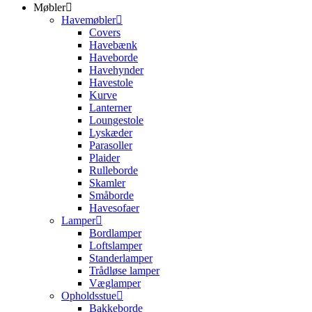
Møbler
Havemøbler
Covers
Havebænk
Haveborde
Havehynder
Havestole
Kurve
Lanterner
Loungestole
Lyskæder
Parasoller
Plaider
Rulleborde
Skamler
Småborde
Havesofaer
Lamper
Bordlamper
Loftslamper
Standerlamper
Trådløse lamper
Væglamper
Opholdsstue
Bakkeborde