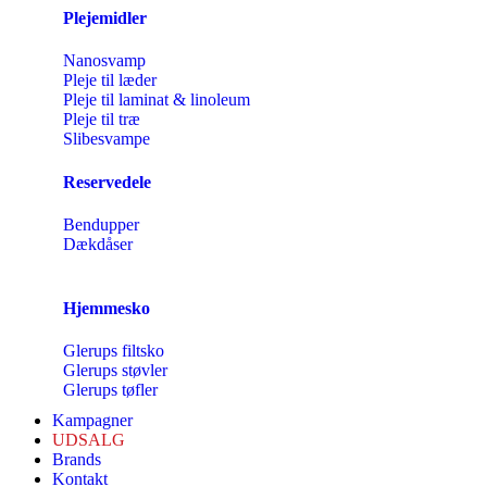
Plejemidler
Nanosvamp
Pleje til læder
Pleje til laminat & linoleum
Pleje til træ
Slibesvampe
Reservedele
Bendupper
Dækdåser
Hjemmesko
Glerups filtsko
Glerups støvler
Glerups tøfler
Kampagner
UDSALG
Brands
Kontakt