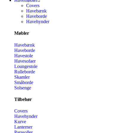
Havemøbler
Covers
Havebænk
Haveborde
Havehynder
Møbler
Havebænk
Haveborde
Havestole
Havesofaer
Loungestole
Rulleborde
Skamler
Småborde
Solsenge
Tilbehør
Covers
Havehynder
Kurve
Lanterner
Parasoller