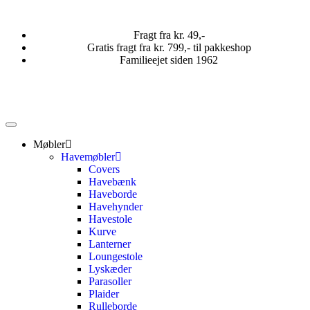
Fragt fra kr. 49,-
Gratis fragt fra kr. 799,- til pakkeshop
Familieejet siden 1962
Møbler
Havemøbler
Covers
Havebænk
Haveborde
Havehynder
Havestole
Kurve
Lanterner
Loungestole
Lyskæder
Parasoller
Plaider
Rulleborde