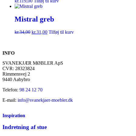
kr.
119,00
Tilføj til kurv
Mistral greb
kr.
34,00
kr.
31,00
Tilføj til kurv
INFO
SVANEKJÆR MØBLER ApS
CVR: 28323824
Rimmensvej 2
9440 Aabybro
Telefon:
98 24 12 70
E-mail:
info@svanekjaer-moebler.dk
Inspiration
Indretning af stue