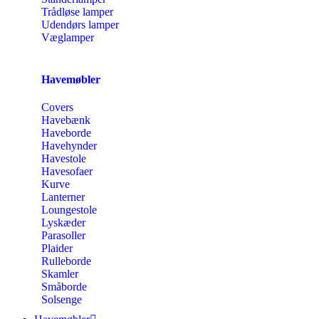
Trådløse lamper
Udendørs lamper
Væglamper
Havemøbler
Covers
Havebænk
Haveborde
Havehynder
Havestole
Havesofaer
Kurve
Lanterner
Loungestole
Lyskæder
Parasoller
Plaider
Rulleborde
Skamler
Småborde
Solsenge