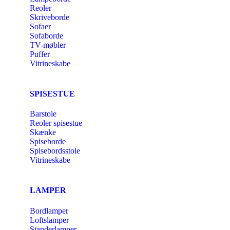
Reoler
Skriveborde
Sofaer
Sofaborde
TV-møbler
Puffer
Vitrineskabe
SPISESTUE
Barstole
Reoler spisestue
Skænke
Spiseborde
Spisebordsstole
Vitrineskabe
LAMPER
Bordlamper
Loftslamper
Standerlamper