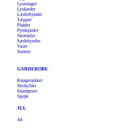
Lysestager
Lyskæder
Læderhynder
Tæpper
Plaider
Pyntepuder
Stearinlys
Sædehynder
Vaser
Snoren
GARDEROBE
Knagerækker
Skohylder
Stumtjener
Spejle
JUL
Jul