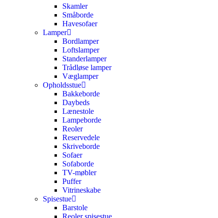
Skamler
Småborde
Havesofaer
Lamper
Bordlamper
Loftslamper
Standerlamper
Trådløse lamper
Væglamper
Opholdsstue
Bakkeborde
Daybeds
Lænestole
Lampeborde
Reoler
Reservedele
Skriveborde
Sofaer
Sofaborde
TV-møbler
Puffer
Vitrineskabe
Spisestue
Barstole
Reoler spisestue