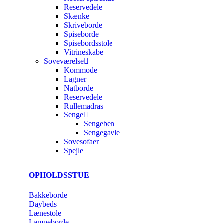
Reservedele
Skænke
Skriveborde
Spiseborde
Spisebordsstole
Vitrineskabe
Soveværelse
Kommode
Lagner
Natborde
Reservedele
Rullemadras
Senge
Sengeben
Sengegavle
Sovesofaer
Spejle
OPHOLDSSTUE
Bakkeborde
Daybeds
Lænestole
Lampeborde