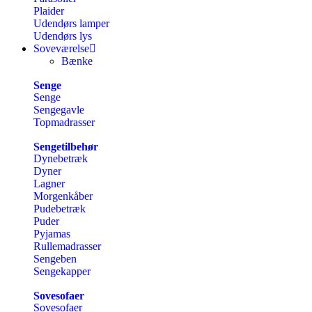
Plaider
Udendørs lamper
Udendørs lys
Soveværelse
Bænke
Senge
Senge
Sengegavle
Topmadrasser
Sengetilbehør
Dynebetræk
Dyner
Lagner
Morgenkåber
Pudebetræk
Puder
Pyjamas
Rullemadrasser
Sengeben
Sengekapper
Sovesofaer
Sovesofaer