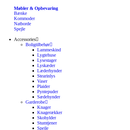
Møbler & Opbevaring
Bænke
Kommoder
Natborde
Spejle
Accessories
Boligtilbehør
Lammeskind
Lygtehuse
Lysestager
Lyskæder
Læderhynder
Stearinlys
Vaser
Plaider
Pyntepuder
Sædehynder
Garderobe
Knager
Knagerækker
Skohylder
Stumtjener
Spejle