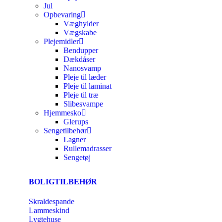
Jul
Opbevaring
Væghylder
Vægskabe
Plejemidler
Bendupper
Dækdåser
Nanosvamp
Pleje til læder
Pleje til laminat
Pleje til træ
Slibesvampe
Hjemmesko
Glerups
Sengetilbehør
Lagner
Rullemadrasser
Sengetøj
BOLIGTILBEHØR
Skraldespande
Lammeskind
Lygtehuse