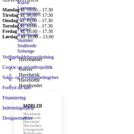
Kurve
Lanterner
Mandag
​ kl. 10.00 – 17.30​
Loungestole
Tirsdag
​ kl. 10.00 – 17:30​
Lyskæder
Onsdag
​ kl. 10.00 – 17.30​
Parasoller
Torsdag
​ kl. 10.00 – 17.30​
Plaider
Fredag
​ kl. 10.00 – 17.30​
Rulleborde
Lørdag
​ kl. 10.00 – 13.00
Skamler
Småborde
Solsenge
Vedligeholdelsesvejledning
Havemøbler
Cookie og privatlivspolitik
Covers
Havebænk
Salgs- og leveringsbetingelser
Haveborde
Havehynder
Fortryd dit køb
Finansiering
MØBLER
Indretningshjælp
Havebænk
Designermøbler
Haveborde
Havestole
Havesofaer
Loungestole
Rulleborde