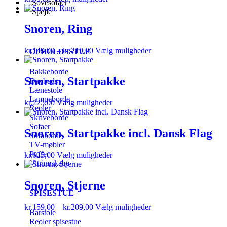
Sovesofaer
Spejle
Snoren, Ring
kr.
149,00
–
kr.
219,00
Vælg muligheder
OPHOLDSSTUE
Bakkeborde
Snoren, Startpakke
Daybeds
Lænestole
Lampeborde
kr.
225,00
Vælg muligheder
Reoler
Skriveborde
Sofaer
Snoren, Startpakke incl. Dansk Flag
Sofaborde
TV-møbler
Puffer
kr.
625,00
Vælg muligheder
Vitrineskabe
Snoren, Stjerne
SPISESTUE
kr.
159,00
–
kr.
209,00
Vælg muligheder
Barstole
Reoler spisestue