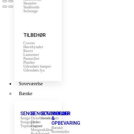
Skamler
Småborde
Solsenge
TILBEHØR
Covers
Havehynder
Kurve
Lanterner
Parasoller
Plaider
Udendørs lamper
Udendørs lys
Soveværelse
Bænke
SENGE
SENGETILBEHØR
SOVESOFAER
MØBLER
&
Senge
Dynebetræk
Sovesofaer
Sengegavle
Dyner
OPBEVARING
Topmadrasser
Lagner
Bænke
Morgenkåber
Kommoder
Pudebetræk