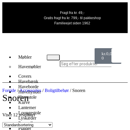
Fragt fra kr. 49,-
Gratis fragt fra kr. 799,- til pakkeshop
Familieejet siden 1962
kr.
0,00
Møbler
0
Havemøbler
Covers
Havebænk
Haveborde
Forside
/
Accessories
/
Boligtilbehør
/ Snoren
Havehynder
Snoren
Havestole
Kurve
Lanterner
Loungestole
Viser 12 resultater
Lyskæder
Parasoller
Plaider