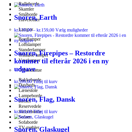
Rulleborde
Skamler
Småborde
Snoren, Earth
Havesofaer
Lamper
kr.
139,00
–
kr.
159,00
Vælg muligheder
Bordlamper
Loftslamper
Standerlamper
Snoren, Firepipes – Restordre
Trådløse lamper
kommer til efterår 2026 i en ny
Væglamper
udgave
Opholdsstue
Bakkeborde
kr.
599,00
Tilføj til kurv
Daybeds
Lænestole
Lampeborde
Snoren, Flag, Dansk
Reoler
Reservedele
Skriveborde
kr.
400,00
Tilføj til kurv
Sofaer
Sofaborde
TV-møbler
Snoren, Glaskugel