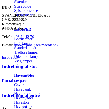
Skænke
Spiseborde
INFO
Spisebordsstole
Vitrineskabe
SVANEKJÆR MØBLER ApS
CVR: 28323824
Rimmensvej 2
9440 Aabybro
LAMPER
Telefon:
98 24 12 70
Bordlamper
Loftslamper
E-mail:
info@svanekjaer-moebler.dk
Standerlamper
Trådløse lamper
Udendørs lamper
Inspiration
Væglamper
Indretning af stue
Havemøbler
Læselamper
Covers
Havebænk
Haveborde
Indretning af entré
Havehynder
Havestole
Havesofaer
ÅBNINGSTIDER