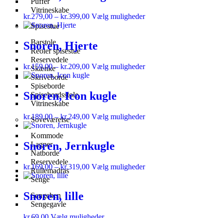
Puffer
Vitrineskabe
kr.
279,00
–
kr.
399,00
Vælg muligheder
Spisestue
Barstole
Snoren, Hjerte
Reoler spisestue
Reservedele
kr.
159,00
–
kr.
209,00
Vælg muligheder
Skænke
Skriveborde
Spiseborde
Snoren, Icon kugle
Spisebordsstole
Vitrineskabe
kr.
189,00
–
kr.
249,00
Vælg muligheder
Soveværelse
Kommode
Snoren, Jernkugle
Lagner
Natborde
Reservedele
kr.
169,00
–
kr.
319,00
Vælg muligheder
Rullemadras
Senge
Snoren, lille
Sengeben
Sengegavle
kr.
69,00
Vælg muligheder