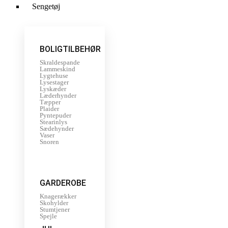
Sengetøj
BOLIGTILBEHØR
Skraldespande
Lammeskind
Lygtehuse
Lysestager
Lyskæder
Læderhynder
Tæpper
Plaider
Pyntepuder
Stearinlys
Sædehynder
Vaser
Snoren
GARDEROBE
Knagerækker
Skohylder
Stumtjener
Spejle