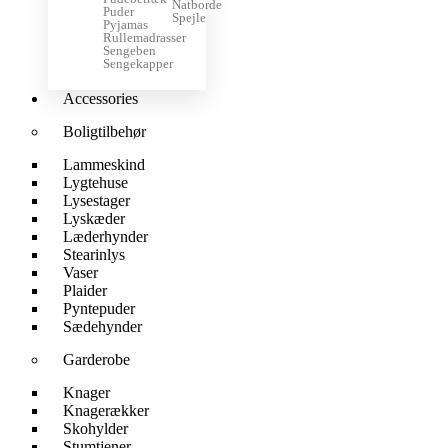
Natborde
Puder
Spejle
Pyjamas
Rullemadrasser
Sengeben
Sengekapper
Accessories
Boligtilbehør
Lammeskind
Lygtehuse
Lysestager
Lyskæder
Læderhynder
Stearinlys
Vaser
Plaider
Pyntepuder
Sædehynder
Garderobe
Knager
Knagerækker
Skohylder
Stumtjener