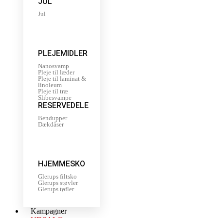
JUL
Jul
PLEJEMIDLER
Nanosvamp
Pleje til læder
Pleje til laminat &
linoleum
Pleje til træ
Slibesvampe
RESERVEDELE
Bendupper
Dækdåser
HJEMMESKO
Glerups filtsko
Glerups støvler
Glerups tøfler
Kampagner