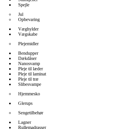
Spejle
Jul
Opbevaring
Væghylder
Vægskabe
Plejemidler
Bendupper
Dækdåser
Nanosvamp
Pleje til læder
Pleje til laminat
Pleje til træ
Slibesvampe
Hjemmesko
Glerups
Sengetilbehør
Lagner
Rullemadrasser