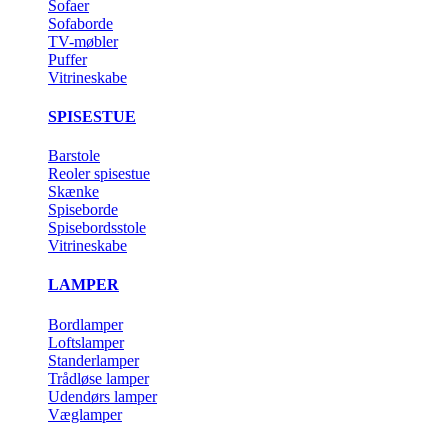
Sofaer
Sofaborde
TV-møbler
Puffer
Vitrineskabe
SPISESTUE
Barstole
Reoler spisestue
Skænke
Spiseborde
Spisebordsstole
Vitrineskabe
LAMPER
Bordlamper
Loftslamper
Standerlamper
Trådløse lamper
Udendørs lamper
Væglamper