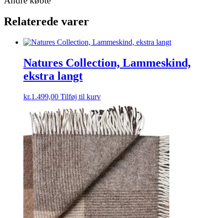
Andre købte
Relaterede varer
Natures Collection, Lammeskind,
ekstra langt
kr.
1.499,00
Tilføj til kurv