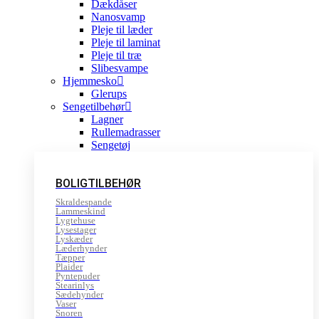
Dækdåser
Nanosvamp
Pleje til læder
Pleje til laminat
Pleje til træ
Slibesvampe
Hjemmesko
Glerups
Sengetilbehør
Lagner
Rullemadrasser
Sengetøj
BOLIGTILBEHØR
Skraldespande
Lammeskind
Lygtehuse
Lysestager
Lyskæder
Læderhynder
Tæpper
Plaider
Pyntepuder
Stearinlys
Sædehynder
Vaser
Snoren