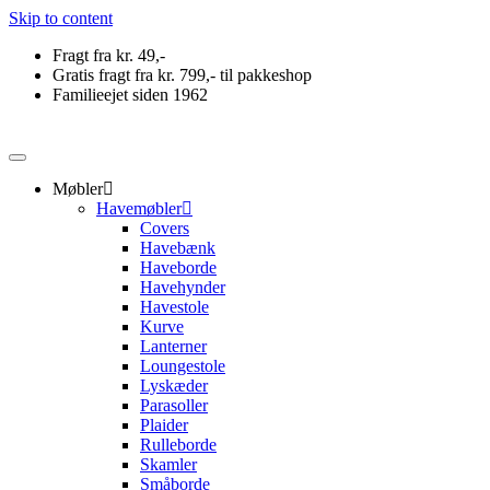
Skip to content
Fragt fra kr. 49,-
Gratis fragt fra kr. 799,- til pakkeshop
Familieejet siden 1962
Møbler
Havemøbler
Covers
Havebænk
Haveborde
Havehynder
Havestole
Kurve
Lanterner
Loungestole
Lyskæder
Parasoller
Plaider
Rulleborde
Skamler
Småborde