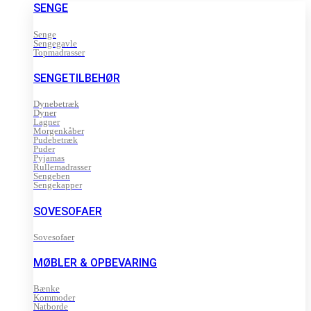
SENGE
Senge
Sengegavle
Topmadrasser
SENGETILBEHØR
Dynebetræk
Dyner
Lagner
Morgenkåber
Pudebetræk
Puder
Pyjamas
Rullemadrasser
Sengeben
Sengekapper
SOVESOFAER
Sovesofaer
MØBLER & OPBEVARING
Bænke
Kommoder
Natborde