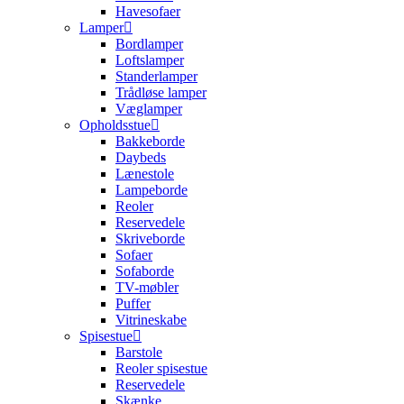
Havesofaer
Lamper
Bordlamper
Loftslamper
Standerlamper
Trådløse lamper
Væglamper
Opholdsstue
Bakkeborde
Daybeds
Lænestole
Lampeborde
Reoler
Reservedele
Skriveborde
Sofaer
Sofaborde
TV-møbler
Puffer
Vitrineskabe
Spisestue
Barstole
Reoler spisestue
Reservedele
Skænke