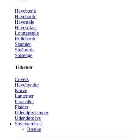
Havebænk
Haveborde
Havestole
Havesofaer
Loungestole
Rulleborde
Skamler
Småborde
Solsenge
Tilbehør
Covers
Havehynder
Kurve
Lanterner
Parasoller
Plaider
Udendørs lamper
Udendørs lys
Soveværelse
Bænke