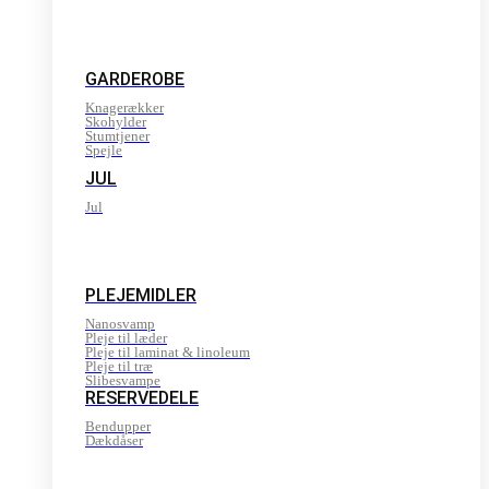
GARDEROBE
Knagerækker
Skohylder
Stumtjener
Spejle
JUL
Jul
PLEJEMIDLER
Nanosvamp
Pleje til læder
Pleje til laminat & linoleum
Pleje til træ
Slibesvampe
RESERVEDELE
Bendupper
Dækdåser