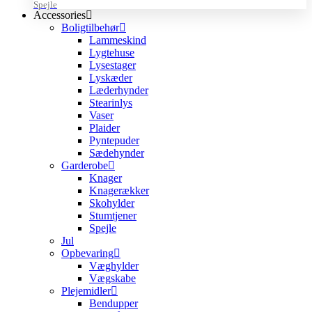
Spejle
Accessories
Boligtilbehør
Lammeskind
Lygtehuse
Lysestager
Lyskæder
Læderhynder
Stearinlys
Vaser
Plaider
Pyntepuder
Sædehynder
Garderobe
Knager
Knagerækker
Skohylder
Stumtjener
Spejle
Jul
Opbevaring
Væghylder
Vægskabe
Plejemidler
Bendupper