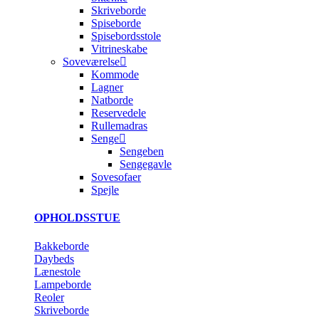
Skriveborde
Spiseborde
Spisebordsstole
Vitrineskabe
Soveværelse
Kommode
Lagner
Natborde
Reservedele
Rullemadras
Senge
Sengeben
Sengegavle
Sovesofaer
Spejle
OPHOLDSSTUE
Bakkeborde
Daybeds
Lænestole
Lampeborde
Reoler
Skriveborde