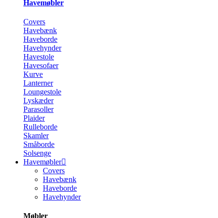
Havemøbler
Covers
Havebænk
Haveborde
Havehynder
Havestole
Havesofaer
Kurve
Lanterner
Loungestole
Lyskæder
Parasoller
Plaider
Rulleborde
Skamler
Småborde
Solsenge
Havemøbler
Covers
Havebænk
Haveborde
Havehynder
Møbler