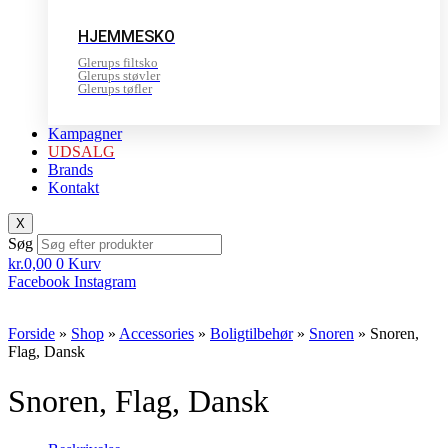
HJEMMESKO
Glerups filtsko
Glerups støvler
Glerups tøfler
Kampagner
UDSALG
Brands
Kontakt
X
Søg
kr.
0,00
0
Kurv
Facebook
Instagram
Forside
»
Shop
»
Accessories
»
Boligtilbehør
»
Snoren
»
Snoren,
Flag, Dansk
Snoren, Flag, Dansk