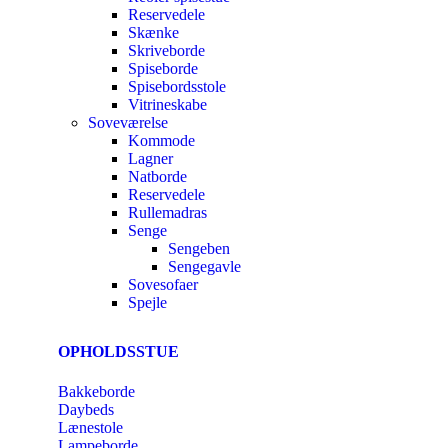
Reservedele
Skænke
Skriveborde
Spiseborde
Spisebordsstole
Vitrineskabe
Soveværelse
Kommode
Lagner
Natborde
Reservedele
Rullemadras
Senge
Sengeben
Sengegavle
Sovesofaer
Spejle
OPHOLDSSTUE
Bakkeborde
Daybeds
Lænestole
Lampeborde