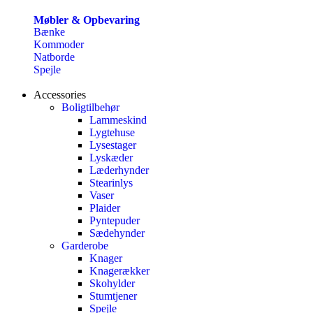
Møbler & Opbevaring
Bænke
Kommoder
Natborde
Spejle
Accessories
Boligtilbehør
Lammeskind
Lygtehuse
Lysestager
Lyskæder
Læderhynder
Stearinlys
Vaser
Plaider
Pyntepuder
Sædehynder
Garderobe
Knager
Knagerækker
Skohylder
Stumtjener
Spejle