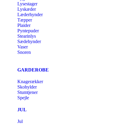
Lysestager
Lyskæder
Læderhynder
Tæpper
Plaider
Pyntepuder
Stearinlys
Sædehynder
Vaser
Snoren
GARDEROBE
Knagerækker
Skohylder
Stumtjener
Spejle
JUL
Jul