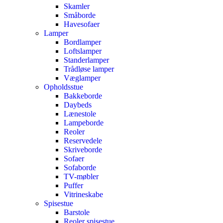
Skamler
Småborde
Havesofaer
Lamper
Bordlamper
Loftslamper
Standerlamper
Trådløse lamper
Væglamper
Opholdsstue
Bakkeborde
Daybeds
Lænestole
Lampeborde
Reoler
Reservedele
Skriveborde
Sofaer
Sofaborde
TV-møbler
Puffer
Vitrineskabe
Spisestue
Barstole
Reoler spisestue