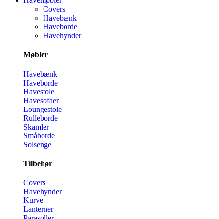
Havemøbler
Covers
Havebænk
Haveborde
Havehynder
Møbler
Havebænk
Haveborde
Havestole
Havesofaer
Loungestole
Rulleborde
Skamler
Småborde
Solsenge
Tilbehør
Covers
Havehynder
Kurve
Lanterner
Parasoller