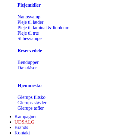
Plejemidler
Nanosvamp
Pleje til læder
Pleje til laminat & linoleum
Pleje til træ
Slibesvampe
Reservedele
Bendupper
Dækdåser
Hjemmesko
Glerups filtsko
Glerups støvler
Glerups tøfler
Kampagner
UDSALG
Brands
Kontakt