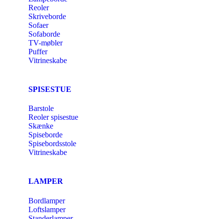
Reoler
Skriveborde
Sofaer
Sofaborde
TV-møbler
Puffer
Vitrineskabe
SPISESTUE
Barstole
Reoler spisestue
Skænke
Spiseborde
Spisebordsstole
Vitrineskabe
LAMPER
Bordlamper
Loftslamper
Standerlamper