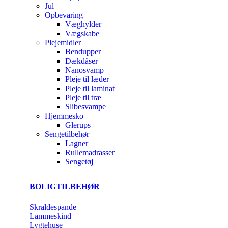
Jul
Opbevaring
Væghylder
Vægskabe
Plejemidler
Bendupper
Dækdåser
Nanosvamp
Pleje til læder
Pleje til laminat
Pleje til træ
Slibesvampe
Hjemmesko
Glerups
Sengetilbehør
Lagner
Rullemadrasser
Sengetøj
BOLIGTILBEHØR
Skraldespande
Lammeskind
Lygtehuse