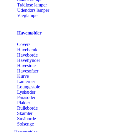
Trådløse lamper
Udendørs lamper
Væglamper
Havemøbler
Covers
Havebænk
Haveborde
Havehynder
Havestole
Havesofaer
Kurve
Lanterner
Loungestole
Lyskæder
Parasoller
Plaider
Rulleborde
Skamler
Småborde
Solsenge