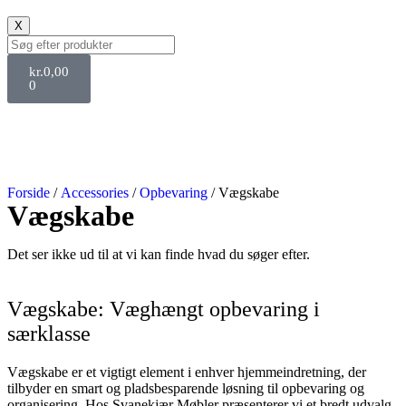
X
kr.
0,00
0
Forside
/
Accessories
/
Opbevaring
/ Vægskabe
Vægskabe
Det ser ikke ud til at vi kan finde hvad du søger efter.
Vægskabe: Væghængt opbevaring i
særklasse
Vægskabe er et vigtigt element i enhver hjemmeindretning, der
tilbyder en smart og pladsbesparende løsning til opbevaring og
organisering. Hos Svanekjær Møbler præsenterer vi et bredt udvalg