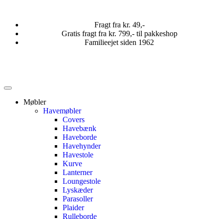
Fragt fra kr. 49,-
Gratis fragt fra kr. 799,- til pakkeshop
Familieejet siden 1962
Møbler
Havemøbler
Covers
Havebænk
Haveborde
Havehynder
Havestole
Kurve
Lanterner
Loungestole
Lyskæder
Parasoller
Plaider
Rulleborde