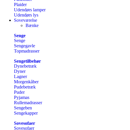
Plaider
Udendørs lamper
Udendørs lys
Soveværelse
Bænke
Senge
Senge
Sengegavle
Topmadrasser
Sengetilbehør
Dynebetræk
Dyner
Lagner
Morgenkåber
Pudebetræk
Puder
Pyjamas
Rullemadrasser
Sengeben
Sengekapper
Sovesofaer
Sovesofaer