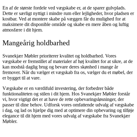
En af de største fordele ved vægskabe er, at de sparer gulvplads.
Dette er særligt nyttigt i mindre rum eller lejligheder, hvor pladsen er
kostbar. Ved at montere skabe på væggen får du mulighed for at
maksimere dit disponible område og skabe en mere åben og luftig
atmosfære i dit hjem.
Mangeårig holdbarhed
Svanekjær Møbler prioriterer kvalitet og holdbarhed. Vores
vægskabe er fremstillet af materialer af høj kvalitet for at sikre, at de
kan modstå daglig brug og bevare deres skønhed i mange år
fremover. Når du vælger et vægskab fra os, vælger du et møbel, der
er bygget til at vare.
Vægskabe er en værdifuld investering, der forbedrer både
funktionaliteten og stilen i dit hjem. Hos Svanekjær Møbler forstår
vi, hvor vigtigt det er at have de rette opbevaringsløsninger, der
passer til dine behov. Udforsk vores omfattende udvalg af vægskabe
i dag, og lad os hjælpe dig med at optimere din opbevaring og tilføje
elegance til dit hjem med vores udvalg af vægskabe fra Svanekjær
Møbler.