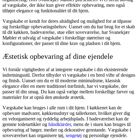
af vægskabe, der ikke kun giver effektiv opbevaring, men også
tilføjer elegance og funktionalitet til dit hjem.
Vægskabe er kendt for deres alsidighed og mulighed for at tilpasse
sig forskellige opbevaringsbehov. Uanset om du har brug for et skab
til dit køkken, badeværelse, stue eller soveværelse, har Svanekjær
Møbler et udvalg af vægskabe i forskellige størrelser og
konfigurationer, der passer til dine krav og pladsen i dit hjem.
Æstetisk opbevaring af dine ejendele
Vi forstår vigtigheden af at integrere vægskabe i din eksisterende
indretningsstil. Derfor tilbyder vi vægskabe i en bred vifte af designs
og finish. Uanset om du er til moderne minimalisme, klassisk
elegance eller en mere traditionel træfinish, har vi vægskabe, der
passer til din smag. Du kan også vælge mellem forskellige farver og
materialer for at opnå den ønskede æstetik.
Vægskabe kan bruges i alle rum i dit hjem. I køkkenet kan de
opbevare madvarer, køkkenudstyr og tallerkener, hvilket giver dig
en velorganiseret og ryddelig arbejdsplads. I badeværelset kan de
gemme toiletartikler og
håndklæder
, mens de i stuen kan bruges til
opbevaring af bøger, medier og dekorative genstande. Vægskabe i
soveværelset kan organisere tøj,
sengetøj
og personlige ejendele.