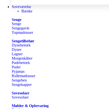
Soveværelse
Bænke
Senge
Senge
Sengegavle
Topmadrasser
Sengetilbehør
Dynebetræk
Dyner
Lagner
Morgenkåber
Pudebetræk
Puder
Pyjamas
Rullemadrasser
Sengeben
Sengekapper
Sovesofaer
Sovesofaer
Møbler & Opbevaring