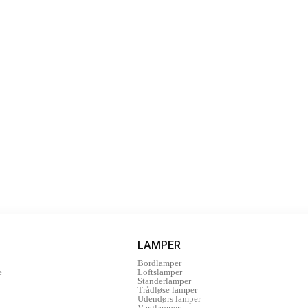
LAMPER
Bordlamper
e
Loftslamper
Standerlamper
Trådløse lamper
Udendørs lamper
Væglamper