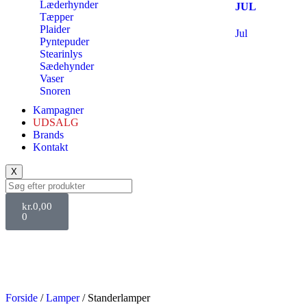
Læderhynder
JUL
Tæpper
Plaider
Jul
Pyntepuder
Stearinlys
Sædehynder
Vaser
Snoren
Kampagner
UDSALG
Brands
Kontakt
X
kr.
0,00
0
Forside
/
Lamper
/ Standerlamper