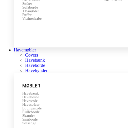
Sofaer
Sofaborde
TV-møbler
Puffer
Vitrineskabe
Havemøbler
Covers
Havebænk
Haveborde
Havehynder
MØBLER
Havebænk
Haveborde
Havestole
Havesofaer
Loungestole
Rulleborde
Skamler
Småborde
Solsenge