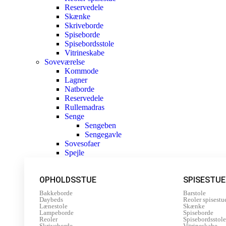
Reservedele
Skænke
Skriveborde
Spiseborde
Spisebordsstole
Vitrineskabe
Soveværelse
Kommode
Lagner
Natborde
Reservedele
Rullemadras
Senge
Sengeben
Sengegavle
Sovesofaer
Spejle
OPHOLDSSTUE
SPISESTUE
Bakkeborde
Barstole
Daybeds
Reoler spisestu
Lænestole
Skænke
Lampeborde
Spiseborde
Reoler
Spisebordsstole
Skriveborde
Vitrineskabe