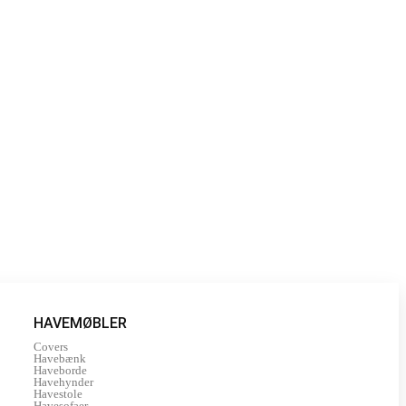
HAVEMØBLER
Covers
Havebænk
Haveborde
Havehynder
Havestole
Havesofaer