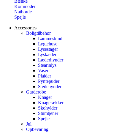
Bænke
Kommoder
Natborde
Spejle
Accessories
Boligtilbehør
Lammeskind
Lygtehuse
Lysestager
Lyskæder
Læderhynder
Stearinlys
Vaser
Plaider
Pyntepuder
Sædehynder
Garderobe
Knager
Knagerækker
Skohylder
Stumtjener
Spejle
Jul
Opbevaring