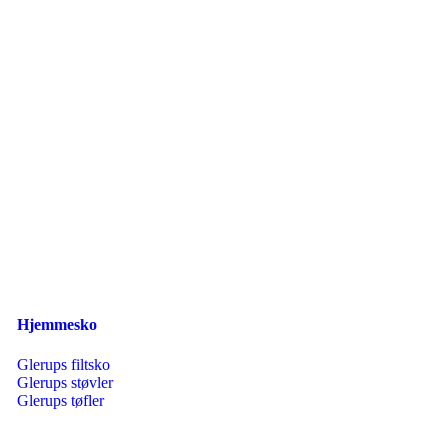
Hjemmesko
Glerups filtsko
Glerups støvler
Glerups tøfler