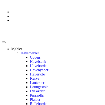
Møbler
Havemøbler
Covers
Havebænk
Haveborde
Havehynder
Havestole
Kurve
Lanterner
Loungestole
Lyskæder
Parasoller
Plaider
Rulleborde