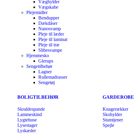
Væghylder
Vægskabe
Plejemidler
Bendupper
Dækdåser
Nanosvamp
Pleje til læder
Pleje til laminat
Pleje til træ
Slibesvampe
Hjemmesko
Glerups
Sengetilbehør
Lagner
Rullemadrasser
Sengetøj
BOLIGTILBEHØR
GARDEROBE
Skraldespande
Knagerækker
Lammeskind
Skohylder
Lygtehuse
Stumtjener
Lysestager
Spejle
Lyskæder