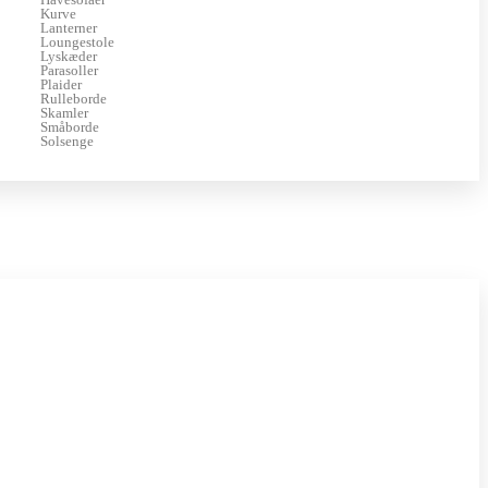
Kurve
Lanterner
Loungestole
Lyskæder
Parasoller
Plaider
Rulleborde
Skamler
Småborde
Solsenge