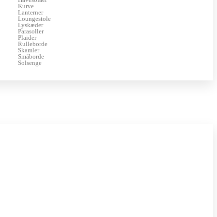
Kurve
Lanterner
Loungestole
Lyskæder
Parasoller
Plaider
Rulleborde
Skamler
Småborde
Solsenge