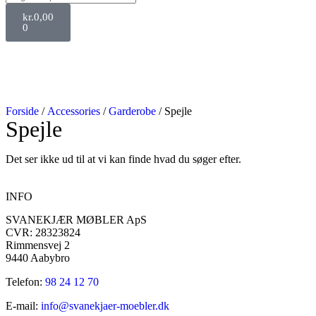
kr.
0,00
0
Forside
/
Accessories
/
Garderobe
/ Spejle
Spejle
Det ser ikke ud til at vi kan finde hvad du søger efter.
INFO
SVANEKJÆR MØBLER ApS
CVR: 28323824
Rimmensvej 2
9440 Aabybro
Telefon:
98 24 12 70
E-mail:
info@svanekjaer-moebler.dk