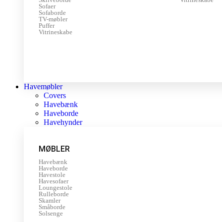
Sofaer
Sofaborde
TV-møbler
Puffer
Vitrineskabe
Havemøbler
Covers
Havebænk
Haveborde
Havehynder
MØBLER
Havebænk
Haveborde
Havestole
Havesofaer
Loungestole
Rulleborde
Skamler
Småborde
Solsenge