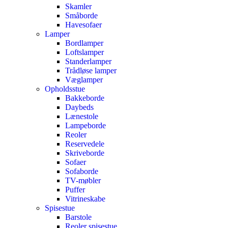
Skamler
Småborde
Havesofaer
Lamper
Bordlamper
Loftslamper
Standerlamper
Trådløse lamper
Væglamper
Opholdsstue
Bakkeborde
Daybeds
Lænestole
Lampeborde
Reoler
Reservedele
Skriveborde
Sofaer
Sofaborde
TV-møbler
Puffer
Vitrineskabe
Spisestue
Barstole
Reoler spisestue