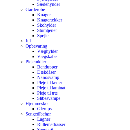
Sædehynder
Garderobe
Knager
Knagerækker
Skohylder
Stumtjener
Spejle
Jul
Opbevaring
Væghylder
Vægskabe
Plejemidler
Bendupper
Dækdåser
Nanosvamp
Pleje til læder
Pleje til laminat
Pleje til træ
Slibesvampe
Hjemmesko
Glerups
Sengetilbehør
Lagner
Rullemadrasser
Sengetøj