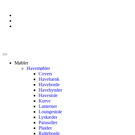
Møbler
Havemøbler
Covers
Havebænk
Haveborde
Havehynder
Havestole
Kurve
Lanterner
Loungestole
Lyskæder
Parasoller
Plaider
Rulleborde