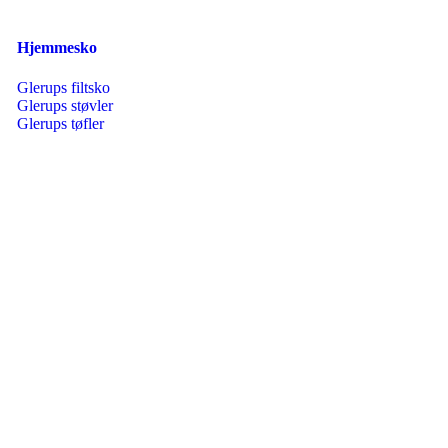
Hjemmesko
Glerups filtsko
Glerups støvler
Glerups tøfler