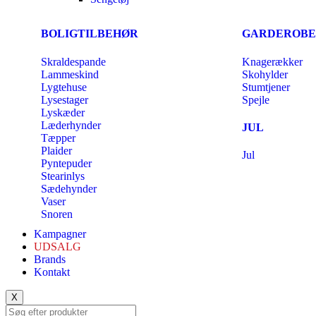
BOLIGTILBEHØR
GARDEROBE
Skraldespande
Knagerækker
Lammeskind
Skohylder
Lygtehuse
Stumtjener
Lysestager
Spejle
Lyskæder
Læderhynder
JUL
Tæpper
Plaider
Jul
Pyntepuder
Stearinlys
Sædehynder
Vaser
Snoren
Kampagner
UDSALG
Brands
Kontakt
X