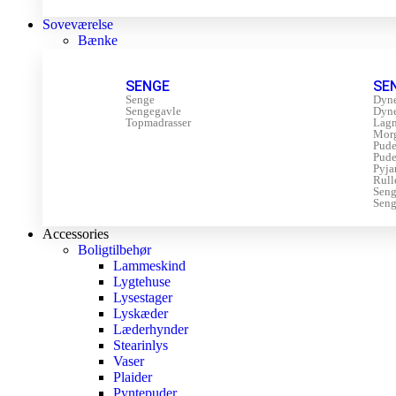
Soveværelse
Bænke
SENGE
SE
Senge
Dyn
Sengegavle
Dyn
Topmadrasser
Lagn
Mor
Pude
Pude
Pyja
Rull
Sen
Seng
Accessories
Boligtilbehør
Lammeskind
Lygtehuse
Lysestager
Lyskæder
Læderhynder
Stearinlys
Vaser
Plaider
Pyntepuder