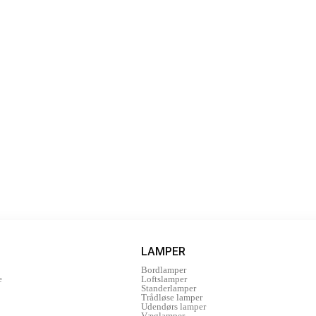
LAMPER
Bordlamper
e
Loftslamper
Standerlamper
Trådløse lamper
Udendørs lamper
Væglamper