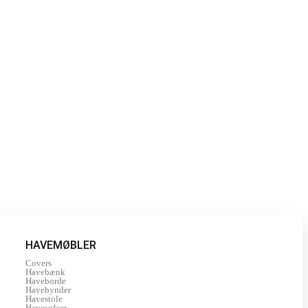
HAVEMØBLER
Covers
Havebænk
Haveborde
Havehynder
Havestole
Havesofaer