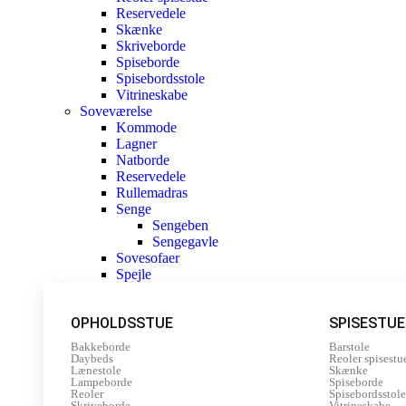
Reservedele
Skænke
Skriveborde
Spiseborde
Spisebordsstole
Vitrineskabe
Soveværelse
Kommode
Lagner
Natborde
Reservedele
Rullemadras
Senge
Sengeben
Sengegavle
Sovesofaer
Spejle
OPHOLDSSTUE
SPISESTUE
Bakkeborde
Barstole
Daybeds
Reoler spisestu
Lænestole
Skænke
Lampeborde
Spiseborde
Reoler
Spisebordsstole
Skriveborde
Vitrineskabe