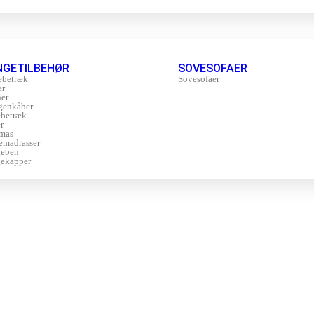
NGETILBEHØR
SOVESOFAER
ebetræk
Sovesofaer
er
er
genkåber
betræk
r
mas
emadrasser
geben
ekapper