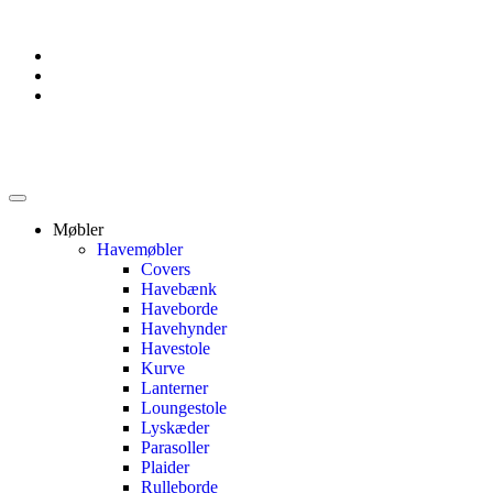
Møbler
Havemøbler
Covers
Havebænk
Haveborde
Havehynder
Havestole
Kurve
Lanterner
Loungestole
Lyskæder
Parasoller
Plaider
Rulleborde