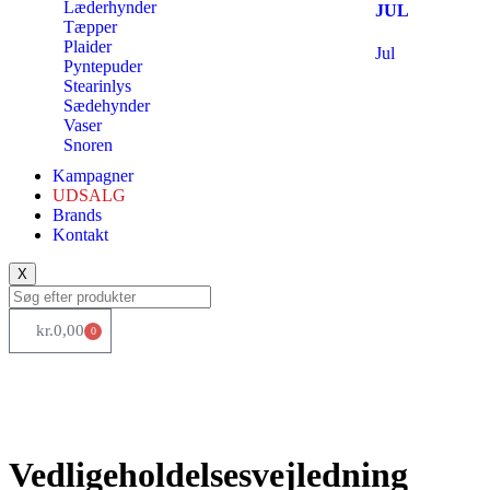
Læderhynder
JUL
Tæpper
Plaider
Jul
Pyntepuder
Stearinlys
Sædehynder
Vaser
Snoren
Kampagner
UDSALG
Brands
Kontakt
X
kr.
0,00
0
Vedligeholdelsesvejledning