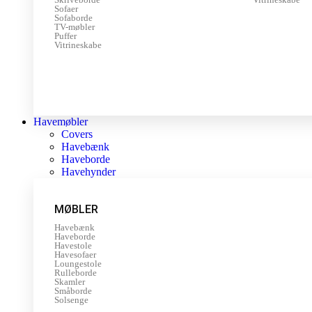
Sofaer
Sofaborde
TV-møbler
Puffer
Vitrineskabe
Havemøbler
Covers
Havebænk
Haveborde
Havehynder
MØBLER
Havebænk
Haveborde
Havestole
Havesofaer
Loungestole
Rulleborde
Skamler
Småborde
Solsenge