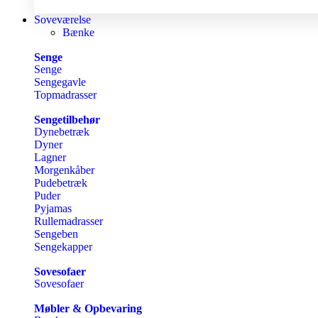
Soveværelse
Bænke
Senge
Senge
Sengegavle
Topmadrasser
Sengetilbehør
Dynebetræk
Dyner
Lagner
Morgenkåber
Pudebetræk
Puder
Pyjamas
Rullemadrasser
Sengeben
Sengekapper
Sovesofaer
Sovesofaer
Møbler & Opbevaring