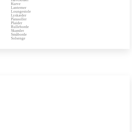
Kurve
Lanterner
Loungestole
Lyskæder
Parasoller
Plaider
Rulleborde
Skamler
Småborde
Solsenge