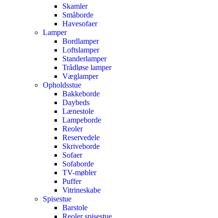
Skamler
Småborde
Havesofaer
Lamper
Bordlamper
Loftslamper
Standerlamper
Trådløse lamper
Væglamper
Opholdsstue
Bakkeborde
Daybeds
Lænestole
Lampeborde
Reoler
Reservedele
Skriveborde
Sofaer
Sofaborde
TV-møbler
Puffer
Vitrineskabe
Spisestue
Barstole
Reoler spisestue