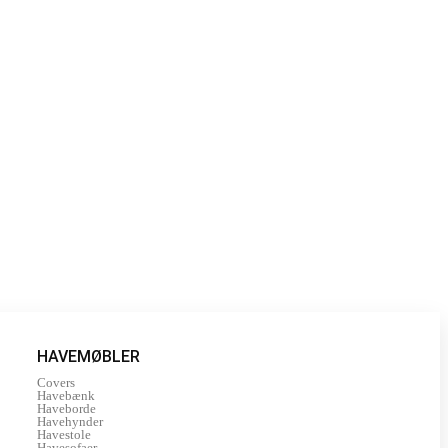
HAVEMØBLER
Covers
Havebænk
Haveborde
Havehynder
Havestole
Havesofaer