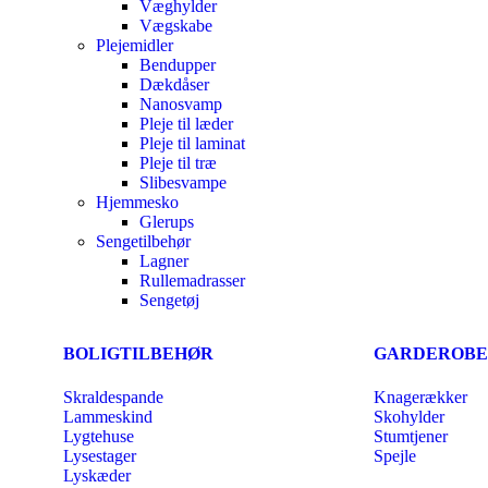
Væghylder
Vægskabe
Plejemidler
Bendupper
Dækdåser
Nanosvamp
Pleje til læder
Pleje til laminat
Pleje til træ
Slibesvampe
Hjemmesko
Glerups
Sengetilbehør
Lagner
Rullemadrasser
Sengetøj
BOLIGTILBEHØR
GARDEROBE
Skraldespande
Knagerækker
Lammeskind
Skohylder
Lygtehuse
Stumtjener
Lysestager
Spejle
Lyskæder