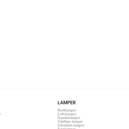
LAMPER
Bordlamper
e
Loftslamper
Standerlamper
Trådløse lamper
Udendørs lamper
Væglamper