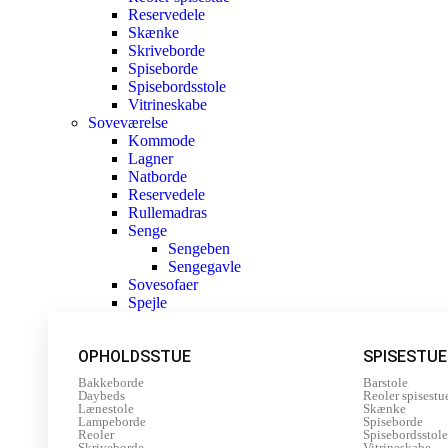
Reservedele
Skænke
Skriveborde
Spiseborde
Spisebordsstole
Vitrineskabe
Soveværelse
Kommode
Lagner
Natborde
Reservedele
Rullemadras
Senge
Sengeben
Sengegavle
Sovesofaer
Spejle
OPHOLDSSTUE
SPISESTUE
Bakkeborde
Barstole
Daybeds
Reoler spisestu
Lænestole
Skænke
Lampeborde
Spiseborde
Reoler
Spisebordsstole
Skriveborde
Vitrineskabe