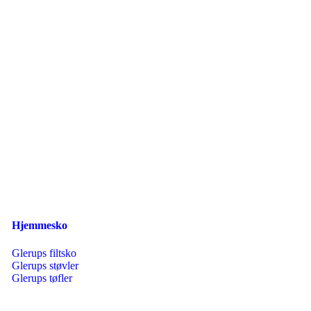
Hjemmesko
Glerups filtsko
Glerups støvler
Glerups tøfler