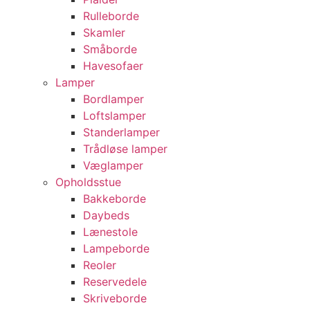
Rulleborde
Skamler
Småborde
Havesofaer
Lamper
Bordlamper
Loftslamper
Standerlamper
Trådløse lamper
Væglamper
Opholdsstue
Bakkeborde
Daybeds
Lænestole
Lampeborde
Reoler
Reservedele
Skriveborde