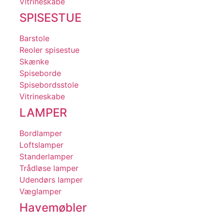
Vitrineskabe
SPISESTUE
Barstole
Reoler spisestue
Skænke
Spiseborde
Spisebordsstole
Vitrineskabe
LAMPER
Bordlamper
Loftslamper
Standerlamper
Trådløse lamper
Udendørs lamper
Væglamper
Havemøbler