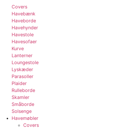
Covers
Havebænk
Haveborde
Havehynder
Havestole
Havesofaer
Kurve
Lanterner
Loungestole
Lyskæder
Parasoller
Plaider
Rulleborde
Skamler
Småborde
Solsenge
Havemøbler
Covers