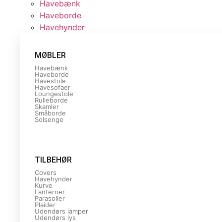
Havebænk
Haveborde
Havehynder
MØBLER
Havebænk
Haveborde
Havestole
Havesofaer
Loungestole
Rulleborde
Skamler
Småborde
Solsenge
TILBEHØR
Covers
Havehynder
Kurve
Lanterner
Parasoller
Plaider
Udendørs lamper
Udendørs lys