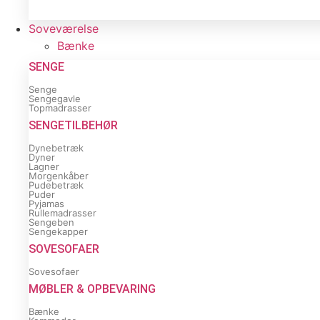
Soveværelse
Bænke
SENGE
Senge
Sengegavle
Topmadrasser
SENGETILBEHØR
Dynebetræk
Dyner
Lagner
Morgenkåber
Pudebetræk
Puder
Pyjamas
Rullemadrasser
Sengeben
Sengekapper
SOVESOFAER
Sovesofaer
MØBLER & OPBEVARING
Bænke