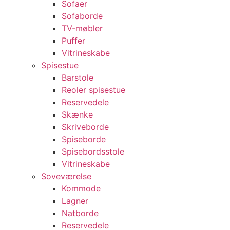
Sofaer
Sofaborde
TV-møbler
Puffer
Vitrineskabe
Spisestue
Barstole
Reoler spisestue
Reservedele
Skænke
Skriveborde
Spiseborde
Spisebordsstole
Vitrineskabe
Soveværelse
Kommode
Lagner
Natborde
Reservedele