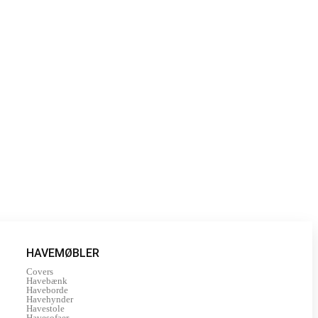
HAVEMØBLER
Covers
Havebænk
Haveborde
Havehynder
Havestole
Havesofaer