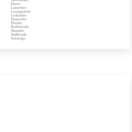
Kurve
Lanterner
Loungestole
Lyskæder
Parasoller
Plaider
Rulleborde
Skamler
Småborde
Solsenge