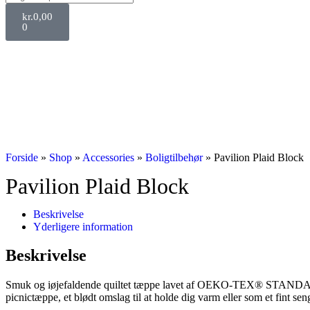
kr.
0,00
0
Forside
»
Shop
»
Accessories
»
Boligtilbehør
»
Pavilion Plaid Block
Pavilion Plaid Block
Beskrivelse
Yderligere information
Beskrivelse
Smuk og iøjefaldende quiltet tæppe lavet af OEKO-TEX® STANDARD 1
picnictæppe, et blødt omslag til at holde dig varm eller som et fint s