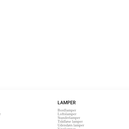
LAMPER
Bordlamper
e
Loftslamper
Standerlamper
Trådløse lamper
Udendørs lamper
Væglamper