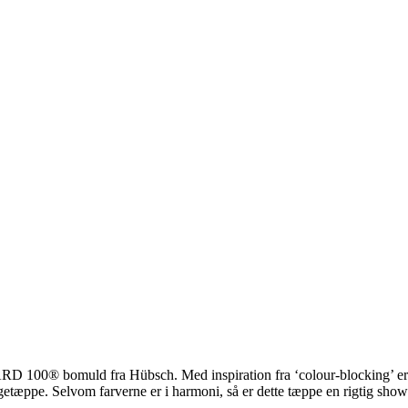
Svane Pris
00® bomuld fra Hübsch. Med inspiration fra ‘colour-blocking’ er f
engetæppe. Selvom farverne er i harmoni, så er dette tæppe en rigtig show