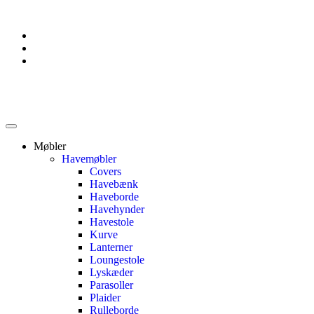
Møbler
Havemøbler
Covers
Havebænk
Haveborde
Havehynder
Havestole
Kurve
Lanterner
Loungestole
Lyskæder
Parasoller
Plaider
Rulleborde