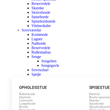
Reservedele
Skænke
Skriveborde
Spiseborde
Spisebordsstole
Vitrineskabe
Soveværelse
Kommode
Lagner
Natborde
Reservedele
Rullemadras
Senge
Sengeben
Sengegavle
Sovesofaer
Spejle
OPHOLDSSTUE
SPISESTUE
Bakkeborde
Barstole
Daybeds
Reoler spisestu
Lænestole
Skænke
Lampeborde
Spiseborde
Reoler
Spisebordsstole
Skriveborde
Vitrineskabe