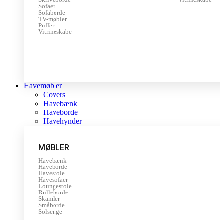
Sofaer
Sofaborde
TV-møbler
Puffer
Vitrineskabe
Havemøbler
Covers
Havebænk
Haveborde
Havehynder
MØBLER
Havebænk
Haveborde
Havestole
Havesofaer
Loungestole
Rulleborde
Skamler
Småborde
Solsenge