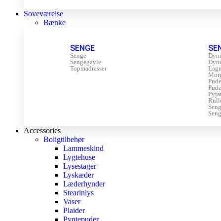
Soveværelse
Bænke
SENGE
SE
Senge
Dyn
Sengegavle
Dyn
Topmadrasser
Lagn
Mor
Pude
Pude
Pyja
Rull
Sen
Seng
Accessories
Boligtilbehør
Lammeskind
Lygtehuse
Lysestager
Lyskæder
Læderhynder
Stearinlys
Vaser
Plaider
Pyntepuder