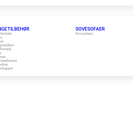
NGETILBEHØR
SOVESOFAER
ebetræk
Sovesofaer
er
er
genkåber
betræk
r
mas
emadrasser
geben
ekapper