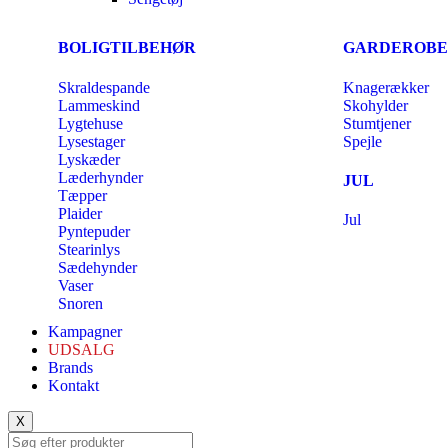
BOLIGTILBEHØR
GARDEROBE
Skraldespande
Knagerækker
Lammeskind
Skohylder
Lygtehuse
Stumtjener
Lysestager
Spejle
Lyskæder
Læderhynder
JUL
Tæpper
Plaider
Jul
Pyntepuder
Stearinlys
Sædehynder
Vaser
Snoren
Kampagner
UDSALG
Brands
Kontakt
X