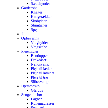
Sædehynder
Garderobe
Knager
Knagerækker
Skohylder
Stumtjener
Spejle
Jul
Opbevaring
Væghylder
Vægskabe
Plejemidler
Bendupper
Dækdåser
Nanosvamp
Pleje til læder
Pleje til laminat
Pleje til træ
Slibesvampe
Hjemmesko
Glerups
Sengetilbehør
Lagner
Rullemadrasser
Sengetøj