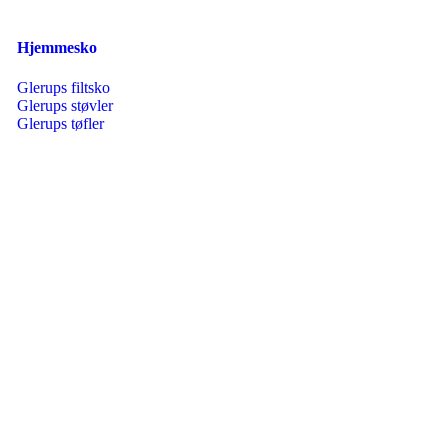
Hjemmesko
Glerups filtsko
Glerups støvler
Glerups tøfler