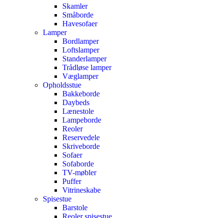
Skamler
Småborde
Havesofaer
Lamper
Bordlamper
Loftslamper
Standerlamper
Trådløse lamper
Væglamper
Opholdsstue
Bakkeborde
Daybeds
Lænestole
Lampeborde
Reoler
Reservedele
Skriveborde
Sofaer
Sofaborde
TV-møbler
Puffer
Vitrineskabe
Spisestue
Barstole
Reoler spisestue