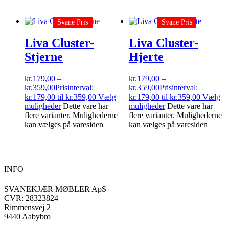
Svane Pris
Svane Pris
Liva Cluster-
Liva Cluster-
Stjerne
Hjerte
kr.
179,00
–
kr.
179,00
–
kr.
359,00
Prisinterval:
kr.
359,00
Prisinterval:
kr.179,00 til kr.359,00
Vælg
kr.179,00 til kr.359,00
Vælg
muligheder
Dette vare har
muligheder
Dette vare har
flere varianter. Mulighederne
flere varianter. Mulighederne
kan vælges på varesiden
kan vælges på varesiden
INFO
SVANEKJÆR MØBLER ApS
CVR: 28323824
Rimmensvej 2
9440 Aabybro