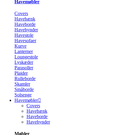
Havemøbler
Covers
Havebænk
Haveborde
Havehynder
Havestole
Havesofaer
Kurve
Lanterner
Loungestole
Lyskæder
Parasoller
Plaider
Rulleborde
Skamler
Småborde
Solsenge
Havemøbler
Covers
Havebænk
Haveborde
Havehynder
Møbler