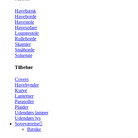
Havebænk
Haveborde
Havestole
Havesofaer
Loungestole
Rulleborde
Skamler
Småborde
Solsenge
Tilbehør
Covers
Havehynder
Kurve
Lanterner
Parasoller
Plaider
Udendørs lamper
Udendørs lys
Soveværelse
Bænke