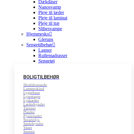
Dækdåser
Nanosvamp
Pleje til læder
Pleje til laminat
Pleje til træ
Slibesvampe
Hjemmesko
Glerups
Sengetilbehør
Lagner
Rullemadrasser
Sengetøj
BOLIGTILBEHØR
Skraldespande
Lammeskind
Lygtehuse
Lysestager
Lyskæder
Læderhynder
Tæpper
Plaider
Pyntepuder
Stearinlys
Sædehynder
Vaser
Snoren