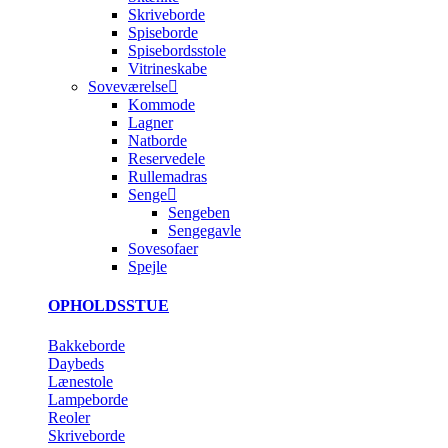
Skriveborde
Spiseborde
Spisebordsstole
Vitrineskabe
Soveværelse
Kommode
Lagner
Natborde
Reservedele
Rullemadras
Senge
Sengeben
Sengegavle
Sovesofaer
Spejle
OPHOLDSSTUE
Bakkeborde
Daybeds
Lænestole
Lampeborde
Reoler
Skriveborde