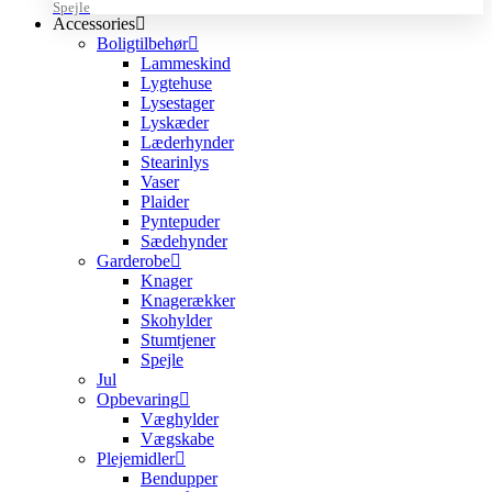
Spejle
Accessories
Boligtilbehør
Lammeskind
Lygtehuse
Lysestager
Lyskæder
Læderhynder
Stearinlys
Vaser
Plaider
Pyntepuder
Sædehynder
Garderobe
Knager
Knagerækker
Skohylder
Stumtjener
Spejle
Jul
Opbevaring
Væghylder
Vægskabe
Plejemidler
Bendupper