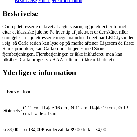
Beskrivelse
Yderligere information
Beskrivelse
Carla juletræsserie er lavet af ægte stearin, og juletræet er formet
efter et klassiske juletræ På hver tip af juletræet er der skåret riller,
som gør Carla juletræsserie meget naturtro. Træet har LED-lys inden
i sig, så Carla serien kan lyse op på mørke aftener. Ligesom de fleste
Sirius produkter, kan Carla serien betjenes med Sirius
fjernbetjeningen. Fjernbetjeningen er ikke inkluderet, men kan
tilkøbes. Carla bruger 3 x AAA batterier. (ikke inkluderet)
Yderligere information
Farve
hvid
Ø 11 cm. Højde 16 cm., Ø 11 cm. Højde 19 cm., Ø 13
Størrelse
cm. Højde 23 cm.
kr.
89,00
–
kr.
134,00
Prisinterval: kr.89,00 til kr.134,00