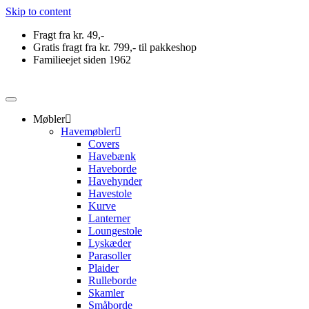
Svane Pris
Skip to content
Fragt fra kr. 49,-
Gratis fragt fra kr. 799,- til pakkeshop
Familieejet siden 1962
Møbler
Havemøbler
Covers
Havebænk
Haveborde
Havehynder
Havestole
Kurve
Lanterner
Loungestole
Lyskæder
Parasoller
Plaider
Rulleborde
Skamler
Småborde