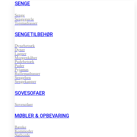
SENGE
Senge
Sengegavle
Topmadrasser
SENGETILBEHØR
Dynebetræk
Dyner
Lagner
Morgenkåber
Pudebetræk
Puder
Pyjamas
Rullemadrasser
Sengeben
Sengekapper
SOVESOFAER
Sovesofaer
MØBLER & OPBEVARING
Bænke
Kommoder
Natborde