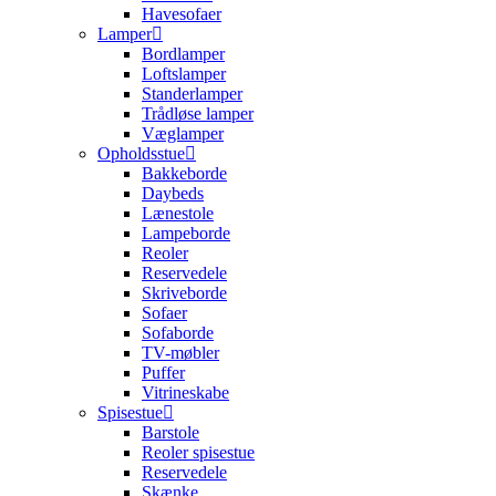
Havesofaer
Lamper
Bordlamper
Loftslamper
Standerlamper
Trådløse lamper
Væglamper
Opholdsstue
Bakkeborde
Daybeds
Lænestole
Lampeborde
Reoler
Reservedele
Skriveborde
Sofaer
Sofaborde
TV-møbler
Puffer
Vitrineskabe
Spisestue
Barstole
Reoler spisestue
Reservedele
Skænke