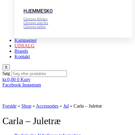
HJEMMESKO
Glerups filtsko
Glerups støvler
Glerups tøfler
Kampagner
UDSALG
Brands
Kontakt
X
Søg
kr.
0,00
0
Kurv
Facebook
Instagram
Forside
»
Shop
»
Accessories
»
Jul
»
Carla – Juletræ
Carla – Juletræ