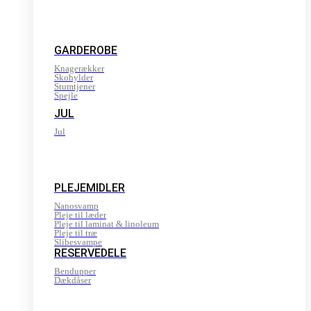
GARDEROBE
Knagerækker
Skohylder
Stumtjener
Spejle
JUL
Jul
PLEJEMIDLER
Nanosvamp
Pleje til læder
Pleje til laminat & linoleum
Pleje til træ
Slibesvampe
RESERVEDELE
Bendupper
Dækdåser