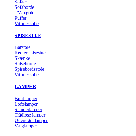
Sofaer
Sofaborde
TV-møbler
Puffer
Vitrineskabe
SPISESTUE
Barstole
Reoler spisestue
Skænke
Spiseborde
Spisebordsstole
Vitrineskabe
LAMPER
Bordlamper
Loftslamper
Standerlamper
Trådløse lamper
Udendørs lamper
Væglamper