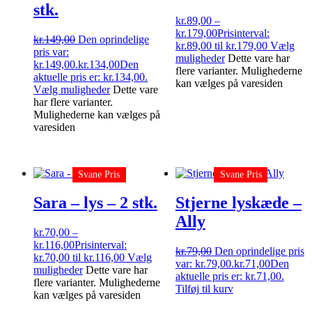
stk.
kr.
89,00
–
kr.
179,00
Prisinterval:
kr.
149,00
Den oprindelige
kr.89,00 til kr.179,00
Vælg
pris var:
muligheder
Dette vare har
kr.149,00.
kr.
134,00
Den
flere varianter. Mulighederne
aktuelle pris er: kr.134,00.
kan vælges på varesiden
Vælg muligheder
Dette vare
har flere varianter.
Mulighederne kan vælges på
varesiden
Svane Pris
Svane Pris
Sara – lys – 2 stk.
Stjerne lyskæde –
Ally
kr.
70,00
–
kr.
116,00
Prisinterval:
kr.
79,00
Den oprindelige pris
kr.70,00 til kr.116,00
Vælg
var: kr.79,00.
kr.
71,00
Den
muligheder
Dette vare har
aktuelle pris er: kr.71,00.
flere varianter. Mulighederne
Tilføj til kurv
kan vælges på varesiden