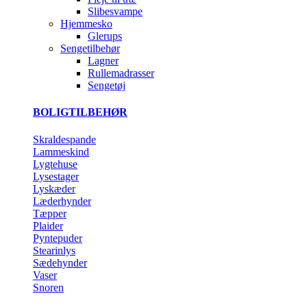
Slibesvampe
Hjemmesko
Glerups
Sengetilbehør
Lagner
Rullemadrasser
Sengetøj
BOLIGTILBEHØR
Skraldespande
Lammeskind
Lygtehuse
Lysestager
Lyskæder
Læderhynder
Tæpper
Plaider
Pyntepuder
Stearinlys
Sædehynder
Vaser
Snoren