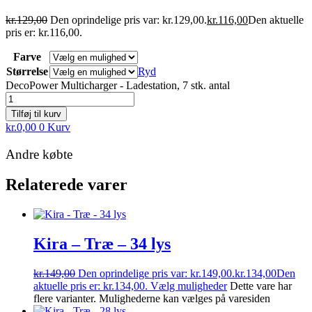
kr.
129,00
Den oprindelige pris var: kr.129,00.
kr.
116,00
Den aktuelle
pris er: kr.116,00.
Farve
Størrelse
Ryd
DecoPower Multicharger - Ladestation, 7 stk. antal
Tilføj til kurv
kr.
0,00
0
Kurv
Andre købte
Relaterede varer
Kira – Træ – 34 lys
kr.
149,00
Den oprindelige pris var: kr.149,00.
kr.
134,00
Den
aktuelle pris er: kr.134,00.
Vælg muligheder
Dette vare har
flere varianter. Mulighederne kan vælges på varesiden