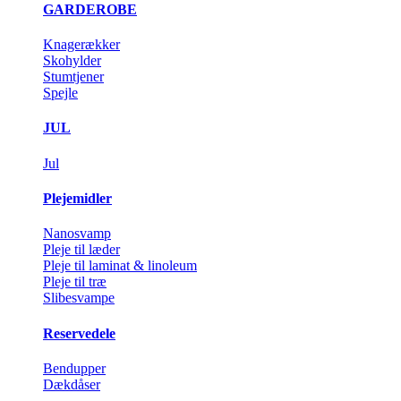
GARDEROBE
Knagerækker
Skohylder
Stumtjener
Spejle
JUL
Jul
Plejemidler
Nanosvamp
Pleje til læder
Pleje til laminat & linoleum
Pleje til træ
Slibesvampe
Reservedele
Bendupper
Dækdåser