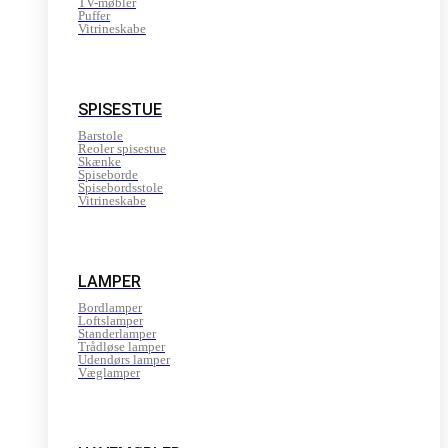
TV-møbler
Puffer
Vitrineskabe
SPISESTUE
Barstole
Reoler spisestue
Skænke
Spiseborde
Spisebordsstole
Vitrineskabe
LAMPER
Bordlamper
Loftslamper
Standerlamper
Trådløse lamper
Udendørs lamper
Væglamper