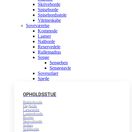
Skriveborde
Spiseborde
Spisebordsstole
Vitrineskabe
Soveværelse
Kommode
Lagner
Natborde
Reservedele
Rullemadras
Senge
Sengeben
Sengegavle
Sovesofaer
Spejle
OPHOLDSSTUE
Bakkeborde
Daybeds
Lænestole
Lampeborde
Reoler
Skriveborde
Sofaer
Sofaborde