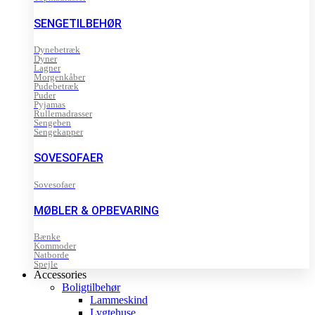
SENGETILBEHØR
Dynebetræk
Dyner
Lagner
Morgenkåber
Pudebetræk
Puder
Pyjamas
Rullemadrasser
Sengeben
Sengekapper
SOVESOFAER
Sovesofaer
MØBLER & OPBEVARING
Bænke
Kommoder
Natborde
Spejle
Accessories
Boligtilbehør
Lammeskind
Lygtehuse