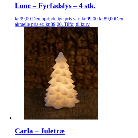
Lone – Fyrfadslys – 4 stk.
kr.
99,00
Den oprindelige pris var: kr.99,00.
kr.
89,00
Den
aktuelle pris er: kr.89,00.
Tilføj til kurv
Carla – Juletræ