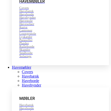
HAVEMØBLER
Covers
Havebænk
Haveborde
Havehynder
Havestole
Havesofaer
Kurve
Lanterner
Loungestole
Lyskæder
Parasoller
Plaider
Rulleborde
Skamler
Småborde
Solsenge
Havemøbler
Covers
Havebænk
Haveborde
Havehynder
MØBLER
Havebænk
Haveborde