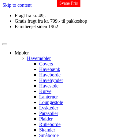
Svane Pris
Svane Pris
Svane Pris
Svane Pris
Svane Pris
Svane Pris
Svane Pris
Skip to content
Fragt fra kr. 49,-
Gratis fragt fra kr. 799,- til pakkeshop
Familieejet siden 1962
Møbler
Havemøbler
Covers
Havebænk
Haveborde
Havehynder
Havestole
Kurve
Lanterner
Loungestole
Lyskæder
Parasoller
Plaider
Rulleborde
Skamler
Småborde