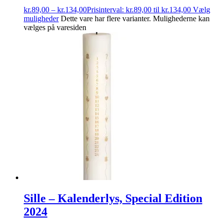
kr.
89,00
–
kr.
134,00
Prisinterval: kr.89,00 til kr.134,00
Vælg
muligheder
Dette vare har flere varianter. Mulighederne kan
vælges på varesiden
Sille – Kalenderlys, Special Edition
2024