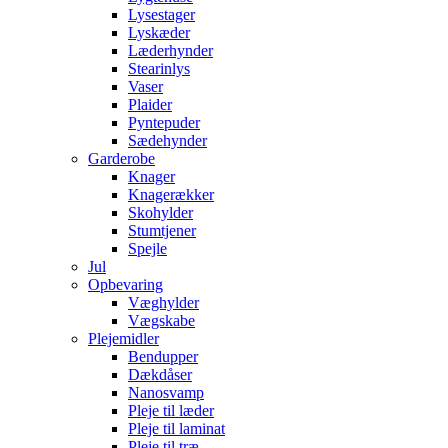
Lysestager
Lyskæder
Læderhynder
Stearinlys
Vaser
Plaider
Pyntepuder
Sædehynder
Garderobe
Knager
Knagerækker
Skohylder
Stumtjener
Spejle
Jul
Opbevaring
Væghylder
Vægskabe
Plejemidler
Bendupper
Dækdåser
Nanosvamp
Pleje til læder
Pleje til laminat
Pleje til træ