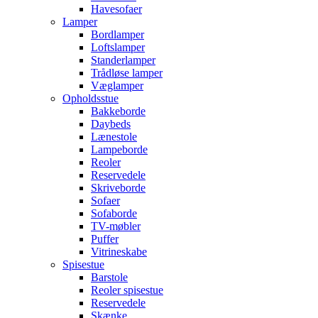
Havesofaer
Lamper
Bordlamper
Loftslamper
Standerlamper
Trådløse lamper
Væglamper
Opholdsstue
Bakkeborde
Daybeds
Lænestole
Lampeborde
Reoler
Reservedele
Skriveborde
Sofaer
Sofaborde
TV-møbler
Puffer
Vitrineskabe
Spisestue
Barstole
Reoler spisestue
Reservedele
Skænke