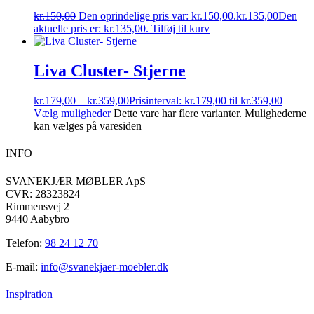
kr.
150,00
Den oprindelige pris var: kr.150,00.
kr.
135,00
Den
aktuelle pris er: kr.135,00.
Tilføj til kurv
Liva Cluster- Stjerne
kr.
179,00
–
kr.
359,00
Prisinterval: kr.179,00 til kr.359,00
Vælg muligheder
Dette vare har flere varianter. Mulighederne
kan vælges på varesiden
INFO
SVANEKJÆR MØBLER ApS
CVR: 28323824
Rimmensvej 2
9440 Aabybro
Telefon:
98 24 12 70
E-mail:
info@svanekjaer-moebler.dk
Inspiration