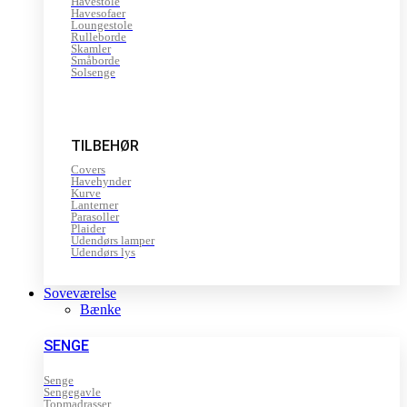
Havestole
Havesofaer
Loungestole
Rulleborde
Skamler
Småborde
Solsenge
TILBEHØR
Covers
Havehynder
Kurve
Lanterner
Parasoller
Plaider
Udendørs lamper
Udendørs lys
Soveværelse
Bænke
SENGE
Senge
Sengegavle
Topmadrasser