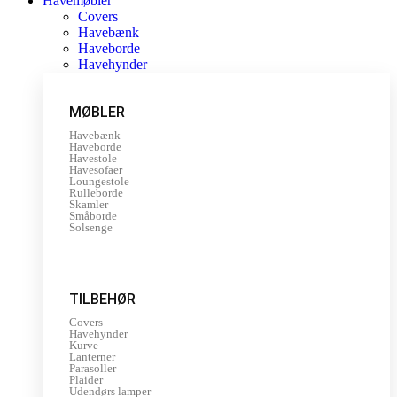
Havemøbler
Covers
Havebænk
Haveborde
Havehynder
MØBLER
Havebænk
Haveborde
Havestole
Havesofaer
Loungestole
Rulleborde
Skamler
Småborde
Solsenge
TILBEHØR
Covers
Havehynder
Kurve
Lanterner
Parasoller
Plaider
Udendørs lamper