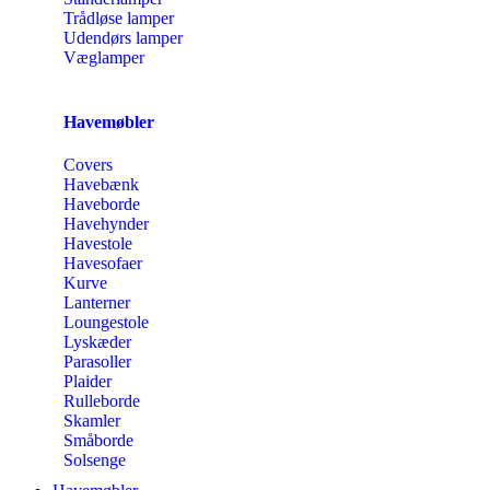
Trådløse lamper
Udendørs lamper
Væglamper
Havemøbler
Covers
Havebænk
Haveborde
Havehynder
Havestole
Havesofaer
Kurve
Lanterner
Loungestole
Lyskæder
Parasoller
Plaider
Rulleborde
Skamler
Småborde
Solsenge