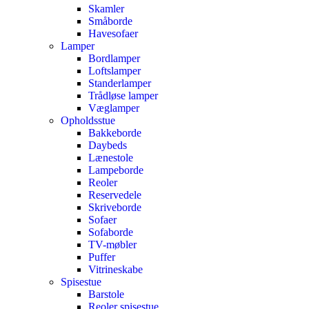
Skamler
Småborde
Havesofaer
Lamper
Bordlamper
Loftslamper
Standerlamper
Trådløse lamper
Væglamper
Opholdsstue
Bakkeborde
Daybeds
Lænestole
Lampeborde
Reoler
Reservedele
Skriveborde
Sofaer
Sofaborde
TV-møbler
Puffer
Vitrineskabe
Spisestue
Barstole
Reoler spisestue