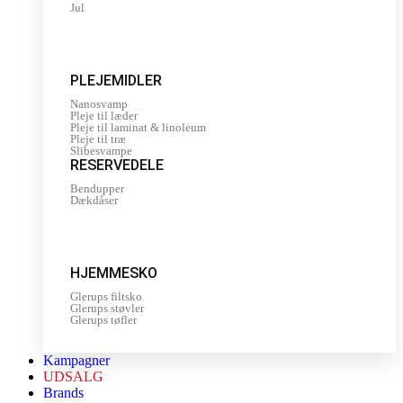
Jul
PLEJEMIDLER
Nanosvamp
Pleje til læder
Pleje til laminat & linoleum
Pleje til træ
Slibesvampe
RESERVEDELE
Bendupper
Dækdåser
HJEMMESKO
Glerups filtsko
Glerups støvler
Glerups tøfler
Kampagner
UDSALG
Brands