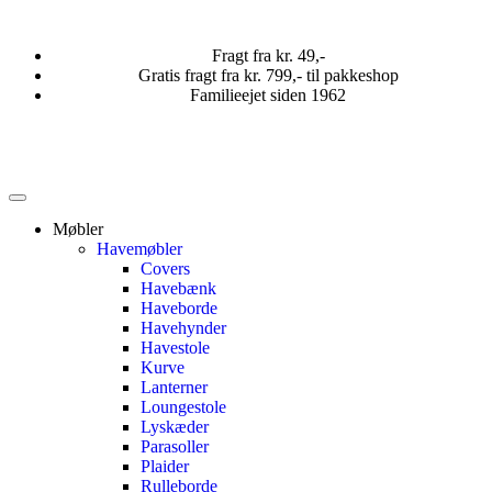
Fragt fra kr. 49,-
Gratis fragt fra kr. 799,- til pakkeshop
Familieejet siden 1962
Møbler
Havemøbler
Covers
Havebænk
Haveborde
Havehynder
Havestole
Kurve
Lanterner
Loungestole
Lyskæder
Parasoller
Plaider
Rulleborde