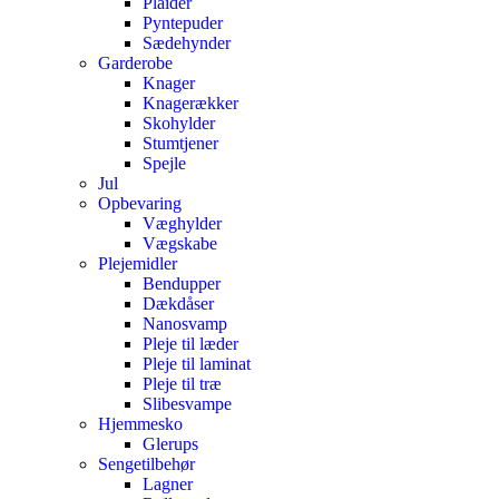
Plaider
Pyntepuder
Sædehynder
Garderobe
Knager
Knagerækker
Skohylder
Stumtjener
Spejle
Jul
Opbevaring
Væghylder
Vægskabe
Plejemidler
Bendupper
Dækdåser
Nanosvamp
Pleje til læder
Pleje til laminat
Pleje til træ
Slibesvampe
Hjemmesko
Glerups
Sengetilbehør
Lagner