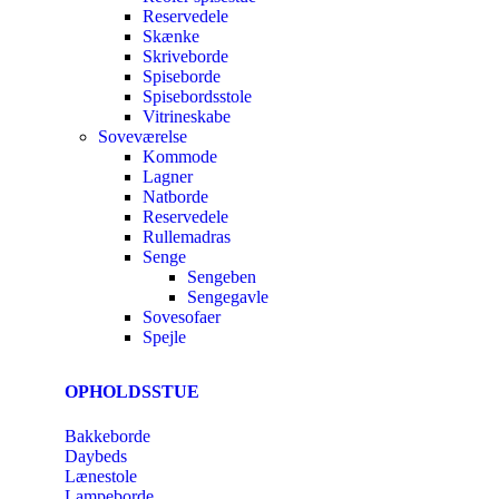
Reservedele
Skænke
Skriveborde
Spiseborde
Spisebordsstole
Vitrineskabe
Soveværelse
Kommode
Lagner
Natborde
Reservedele
Rullemadras
Senge
Sengeben
Sengegavle
Sovesofaer
Spejle
OPHOLDSSTUE
Bakkeborde
Daybeds
Lænestole
Lampeborde