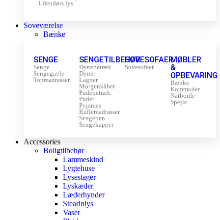
Udendørs lys
Soveværelse
Bænke
SENGE
SENGETILBEHØR
SOVESOFAER
MØBLER
&
Senge
Dynebetræk
Sovesofaer
Sengegavle
Dyner
OPBEVARING
Topmadrasser
Lagner
Bænke
Morgenkåber
Kommoder
Pudebetræk
Natborde
Puder
Spejle
Pyjamas
Rullemadrasser
Sengeben
Sengekapper
Accessories
Boligtilbehør
Lammeskind
Lygtehuse
Lysestager
Lyskæder
Læderhynder
Stearinlys
Vaser