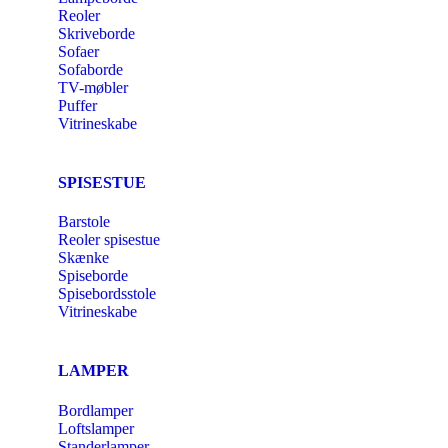
Reoler
Skriveborde
Sofaer
Sofaborde
TV-møbler
Puffer
Vitrineskabe
SPISESTUE
Barstole
Reoler spisestue
Skænke
Spiseborde
Spisebordsstole
Vitrineskabe
LAMPER
Bordlamper
Loftslamper
Standerlamper