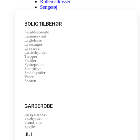
Rullemadrasser
Sengetøj
BOLIGTILBEHØR
Skraldespande
Lammeskind
Lygtehuse
Lysestager
Lyskæder
Læderhynder
Tæpper
Plaider
Pyntepuder
Stearinlys
Sædehynder
Vaser
Snoren
GARDEROBE
Knagerækker
Skohylder
Stumtjener
Spejle
JUL