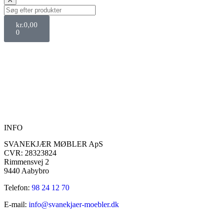
kr.
0,00
0
INFO
SVANEKJÆR MØBLER ApS
CVR: 28323824
Rimmensvej 2
9440 Aabybro
Telefon:
98 24 12 70
E-mail:
info@svanekjaer-moebler.dk