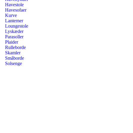
Havestole
Havesofaer
Kurve
Lanterner
Loungestole
Lyskæder
Parasoller
Plaider
Rulleborde
Skamler
Småborde
Solsenge