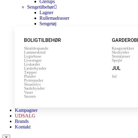
Glerups
Sengetilbehør
Lagner
Rullemadrasser
Sengetøj
BOLIGTILBEHØR
GARDEROB
Skraldespande
Knagerækker
Lammeskind
Skohylder
Lygtehuse
Stumtjener
Lysestager
Spejle
Lyskæder
JUL
Læderhynder
Tæpper
Plaider
Jul
Pyntepuder
Stearinlys
Sædehynder
Vaser
Snoren
Kampagner
UDSALG
Brands
Kontakt
X