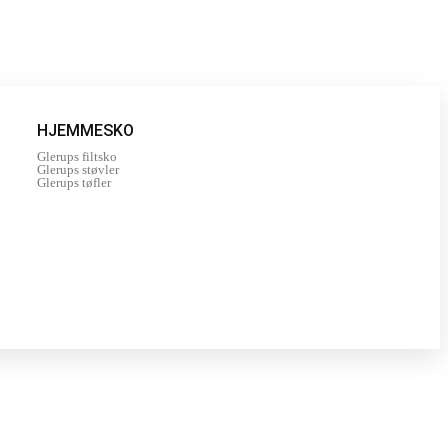
HJEMMESKO
Glerups filtsko
Glerups støvler
Glerups tøfler