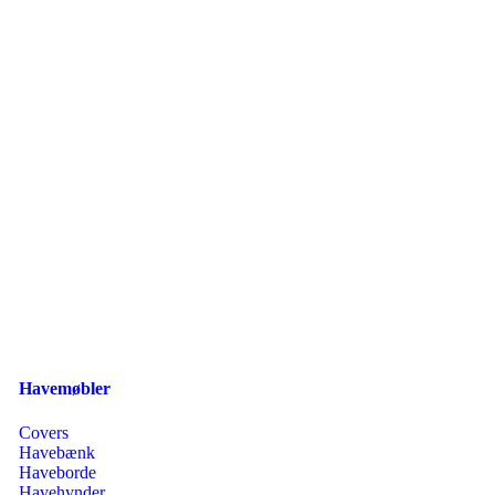
Havemøbler
Covers
Havebænk
Haveborde
Havehynder