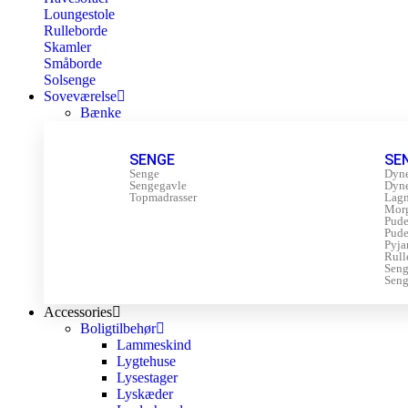
Loungestole
Rulleborde
Skamler
Småborde
Solsenge
Soveværelse
Bænke
SENGE
SE
Senge
Dyn
Sengegavle
Dyn
Topmadrasser
Lagn
Mor
Pude
Pude
Pyja
Rull
Sen
Seng
Accessories
Boligtilbehør
Lammeskind
Lygtehuse
Lysestager
Lyskæder