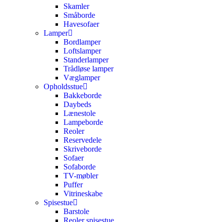
Skamler
Småborde
Havesofaer
Lamper
Bordlamper
Loftslamper
Standerlamper
Trådløse lamper
Væglamper
Opholdsstue
Bakkeborde
Daybeds
Lænestole
Lampeborde
Reoler
Reservedele
Skriveborde
Sofaer
Sofaborde
TV-møbler
Puffer
Vitrineskabe
Spisestue
Barstole
Reoler spisestue