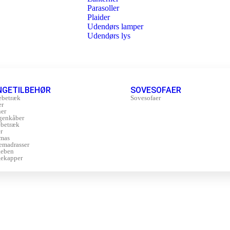
Parasoller
Plaider
Udendørs lamper
Udendørs lys
NGETILBEHØR
SOVESOFAER
ebetræk
Sovesofaer
er
er
genkåber
betræk
r
mas
emadrasser
geben
ekapper