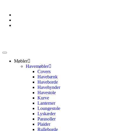
Møbler
Havemøbler
Covers
Havebænk
Haveborde
Havehynder
Havestole
Kurve
Lanterner
Loungestole
Lyskæder
Parasoller
Plaider
Rulleborde