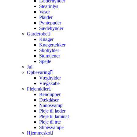
Læderhynder
Stearinlys
Vaser
Plaider
Pyntepuder
Sædehynder
Garderobe
Knager
Knagerækker
Skohylder
Stumtjener
Spejle
Jul
Opbevaring
Væghylder
Vægskabe
Plejemidler
Bendupper
Dækdåser
Nanosvamp
Pleje til læder
Pleje til laminat
Pleje til træ
Slibesvampe
Hjemmesko