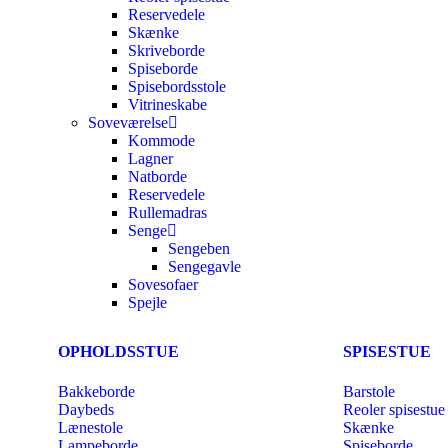
Reservedele
Skænke
Skriveborde
Spiseborde
Spisebordsstole
Vitrineskabe
Soveværelse
Kommode
Lagner
Natborde
Reservedele
Rullemadras
Senge
Sengeben
Sengegavle
Sovesofaer
Spejle
OPHOLDSSTUE
SPISESTUE
Bakkeborde
Barstole
Daybeds
Reoler spisestue
Lænestole
Skænke
Lampeborde
Spiseborde