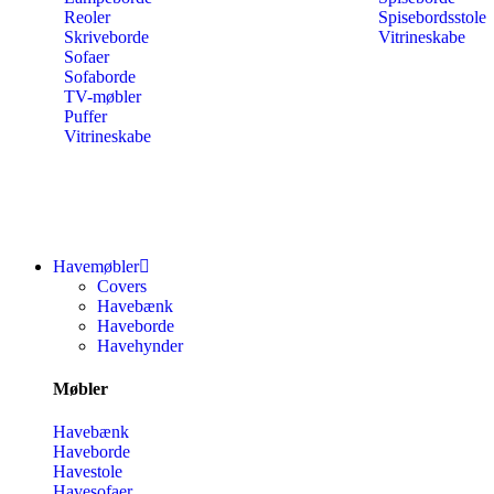
Reoler
Spisebordsstole
Skriveborde
Vitrineskabe
Sofaer
Sofaborde
TV-møbler
Puffer
Vitrineskabe
Havemøbler
Covers
Havebænk
Haveborde
Havehynder
Møbler
Havebænk
Haveborde
Havestole
Havesofaer