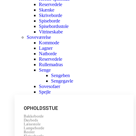
Reservedele
Skænke
Skriveborde
Spiseborde
Spisebordsstole
Vitrineskabe
Soveværelse
Kommode
Lagner
Natborde
Reservedele
Rullemadras
Senge
Sengeben
Sengegavle
Sovesofaer
Spejle
OPHOLDSSTUE
Bakkeborde
Daybeds
Lænestole
Lampeborde
Reoler
Skriveborde