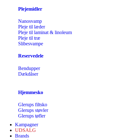
Plejemidler
Nanosvamp
Pleje til læder
Pleje til laminat & linoleum
Pleje til træ
Slibesvampe
Reservedele
Bendupper
Dækdåser
Hjemmesko
Glerups filtsko
Glerups støvler
Glerups tøfler
Kampagner
UDSALG
Brands