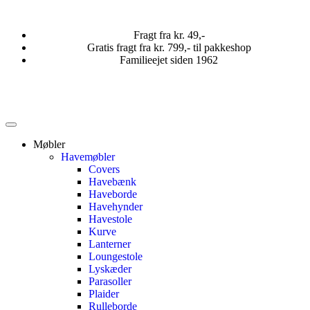
Fragt fra kr. 49,-
Gratis fragt fra kr. 799,- til pakkeshop
Familieejet siden 1962
Møbler
Havemøbler
Covers
Havebænk
Haveborde
Havehynder
Havestole
Kurve
Lanterner
Loungestole
Lyskæder
Parasoller
Plaider
Rulleborde