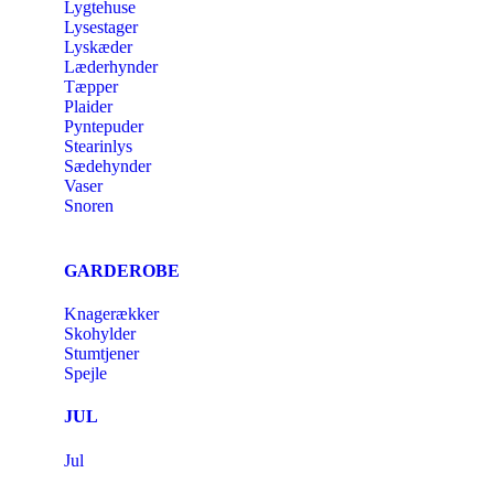
Lygtehuse
Lysestager
Lyskæder
Læderhynder
Tæpper
Plaider
Pyntepuder
Stearinlys
Sædehynder
Vaser
Snoren
GARDEROBE
Knagerækker
Skohylder
Stumtjener
Spejle
JUL
Jul