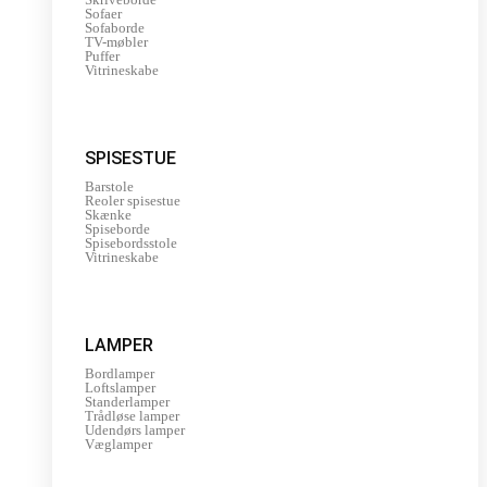
Sofaer
Sofaborde
TV-møbler
Puffer
Vitrineskabe
SPISESTUE
Barstole
Reoler spisestue
Skænke
Spiseborde
Spisebordsstole
Vitrineskabe
LAMPER
Bordlamper
Loftslamper
Standerlamper
Trådløse lamper
Udendørs lamper
Væglamper