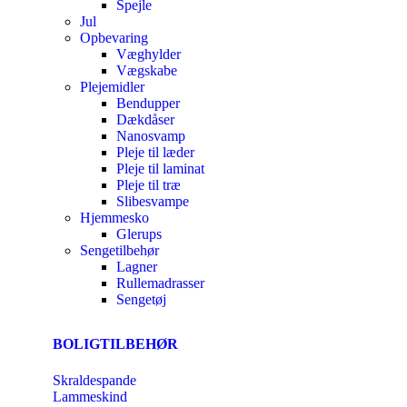
Spejle
Jul
Opbevaring
Væghylder
Vægskabe
Plejemidler
Bendupper
Dækdåser
Nanosvamp
Pleje til læder
Pleje til laminat
Pleje til træ
Slibesvampe
Hjemmesko
Glerups
Sengetilbehør
Lagner
Rullemadrasser
Sengetøj
BOLIGTILBEHØR
Skraldespande
Lammeskind