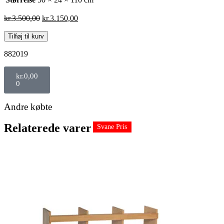
kr.
3.500,00
kr.
3.150,00
Tilføj til kurv
882019
kr.
0,00
0
Andre købte
Relaterede varer
Svane Pris
Svane Pris
Svane Pris
Svane Pris
Svane Pris