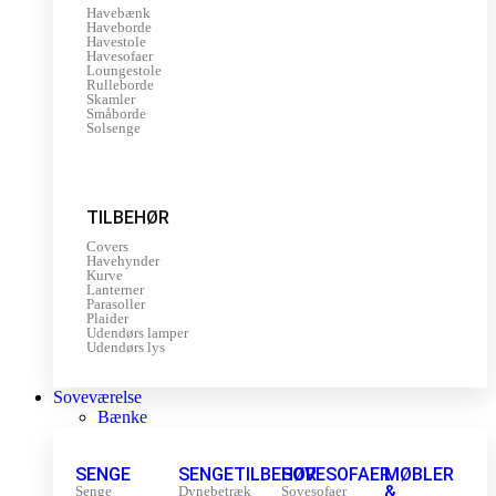
Havebænk
Haveborde
Havestole
Havesofaer
Loungestole
Rulleborde
Skamler
Småborde
Solsenge
TILBEHØR
Covers
Havehynder
Kurve
Lanterner
Parasoller
Plaider
Udendørs lamper
Udendørs lys
Soveværelse
Bænke
SENGE
SENGETILBEHØR
SOVESOFAER
MØBLER
&
Senge
Dynebetræk
Sovesofaer