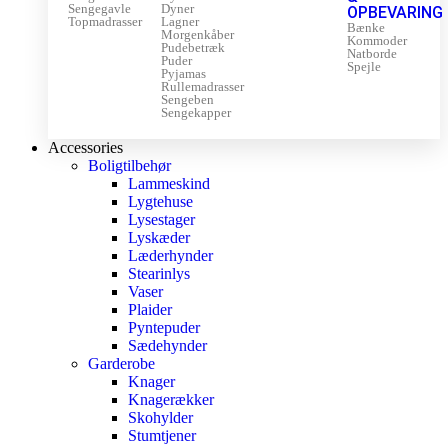
Sengegavle
Dyner
OPBEVARING
Topmadrasser
Lagner
Bænke
Morgenkåber
Kommoder
Pudebetræk
Natborde
Puder
Spejle
Pyjamas
Rullemadrasser
Sengeben
Sengekapper
Accessories
Boligtilbehør
Lammeskind
Lygtehuse
Lysestager
Lyskæder
Læderhynder
Stearinlys
Vaser
Plaider
Pyntepuder
Sædehynder
Garderobe
Knager
Knagerækker
Skohylder
Stumtjener