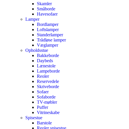
Skamler
Småborde
Havesofaer
Lamper
Bordlamper
Loftslamper
Standerlamper
Trådløse lamper
Væglamper
Opholdsstue
Bakkeborde
Daybeds
Lænestole
Lampeborde
Reoler
Reservedele
Skriveborde
Sofaer
Sofaborde
TV-møbler
Puffer
Vitrineskabe
Spisestue
Barstole
Reoler spisestue