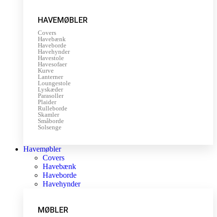
HAVEMØBLER
Covers
Havebænk
Haveborde
Havehynder
Havestole
Havesofaer
Kurve
Lanterner
Loungestole
Lyskæder
Parasoller
Plaider
Rulleborde
Skamler
Småborde
Solsenge
Havemøbler
Covers
Havebænk
Haveborde
Havehynder
MØBLER