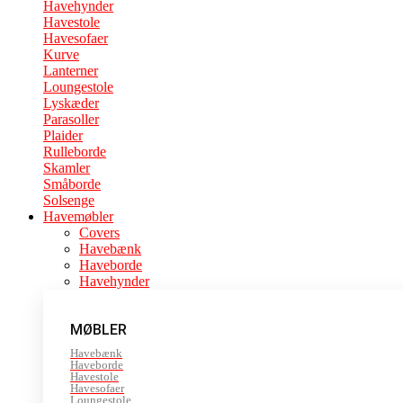
Havehynder
Havestole
Havesofaer
Kurve
Lanterner
Loungestole
Lyskæder
Parasoller
Plaider
Rulleborde
Skamler
Småborde
Solsenge
Havemøbler
Covers
Havebænk
Haveborde
Havehynder
MØBLER
Havebænk
Haveborde
Havestole
Havesofaer
Loungestole