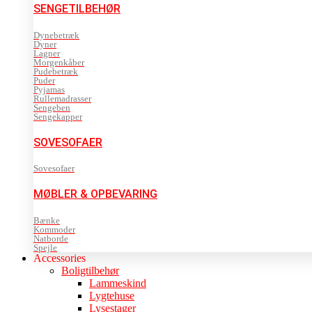
SENGETILBEHØR
Dynebetræk
Dyner
Lagner
Morgenkåber
Pudebetræk
Puder
Pyjamas
Rullemadrasser
Sengeben
Sengekapper
SOVESOFAER
Sovesofaer
MØBLER & OPBEVARING
Bænke
Kommoder
Natborde
Spejle
Accessories
Boligtilbehør
Lammeskind
Lygtehuse
Lysestager