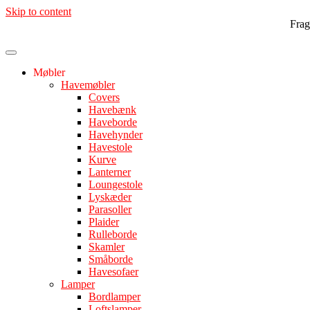
Skip to content
Fragt
Møbler
Havemøbler
Covers
Havebænk
Haveborde
Havehynder
Havestole
Kurve
Lanterner
Loungestole
Lyskæder
Parasoller
Plaider
Rulleborde
Skamler
Småborde
Havesofaer
Lamper
Bordlamper
Loftslamper