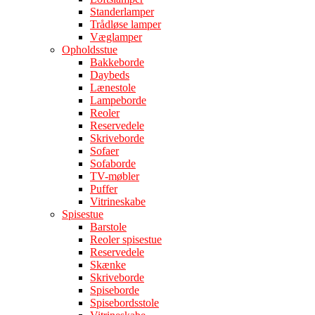
Standerlamper
Trådløse lamper
Væglamper
Opholdsstue
Bakkeborde
Daybeds
Lænestole
Lampeborde
Reoler
Reservedele
Skriveborde
Sofaer
Sofaborde
TV-møbler
Puffer
Vitrineskabe
Spisestue
Barstole
Reoler spisestue
Reservedele
Skænke
Skriveborde
Spiseborde
Spisebordsstole