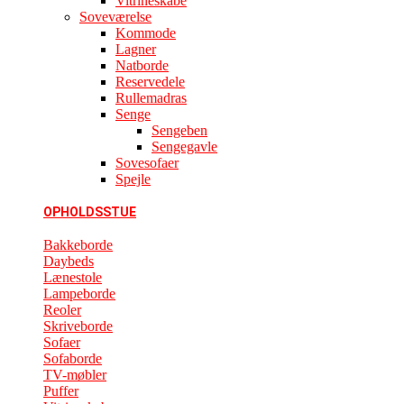
Vitrineskabe
Soveværelse
Kommode
Lagner
Natborde
Reservedele
Rullemadras
Senge
Sengeben
Sengegavle
Sovesofaer
Spejle
OPHOLDSSTUE
Bakkeborde
Daybeds
Lænestole
Lampeborde
Reoler
Skriveborde
Sofaer
Sofaborde
TV-møbler
Puffer