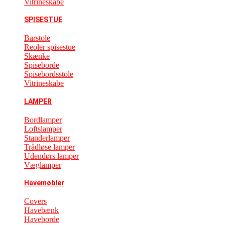
Vitrineskabe
SPISESTUE
Barstole
Reoler spisestue
Skænke
Spiseborde
Spisebordsstole
Vitrineskabe
LAMPER
Bordlamper
Loftslamper
Standerlamper
Trådløse lamper
Udendørs lamper
Væglamper
Havemøbler
Covers
Havebænk
Haveborde