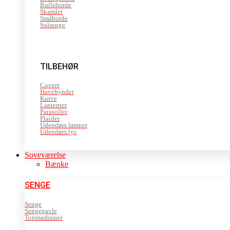
Rulleborde
Skamler
Småborde
Solsenge
TILBEHØR
Covers
Havehynder
Kurve
Lanterner
Parasoller
Plaider
Udendørs lamper
Udendørs lys
Soveværelse
Bænke
SENGE
Senge
Sengegavle
Topmadrasser