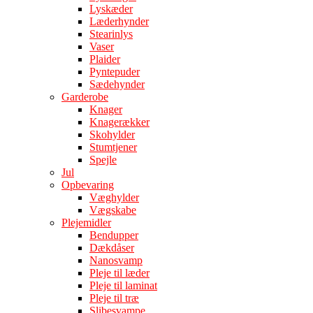
Lyskæder
Læderhynder
Stearinlys
Vaser
Plaider
Pyntepuder
Sædehynder
Garderobe
Knager
Knagerækker
Skohylder
Stumtjener
Spejle
Jul
Opbevaring
Væghylder
Vægskabe
Plejemidler
Bendupper
Dækdåser
Nanosvamp
Pleje til læder
Pleje til laminat
Pleje til træ
Slibesvampe