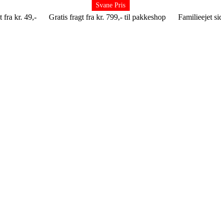
Svane Pris
Svane Pris
Svane Pris
Svane Pris
Svane Pris
Svane Pris
 fra kr. 49,-
Gratis fragt fra kr. 799,- til pakkeshop
Familieejet s