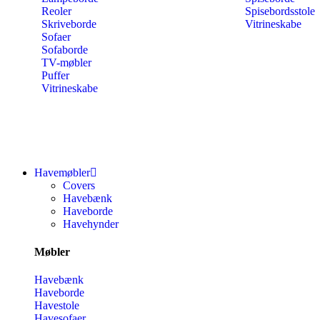
Reoler
Spisebordsstole
Skriveborde
Vitrineskabe
Sofaer
Sofaborde
TV-møbler
Puffer
Vitrineskabe
Havemøbler
Covers
Havebænk
Haveborde
Havehynder
Møbler
Havebænk
Haveborde
Havestole
Havesofaer