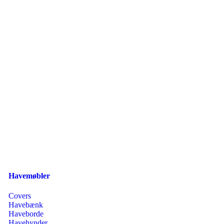
Havemøbler
Covers
Havebænk
Haveborde
Havehynder