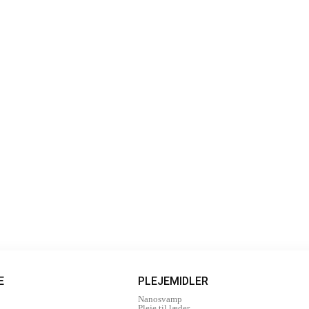
E
PLEJEMIDLER
Nanosvamp
Pleje til læder