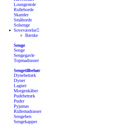
Loungestole
Rulleborde
Skamler
Småborde
Solsenge
Soveværelse
Bænke
Senge
Senge
Sengegavle
Topmadrasser
Sengetilbehør
Dynebetræk
Dyner
Lagner
Morgenkåber
Pudebetræk
Puder
Pyjamas
Rullemadrasser
Sengeben
Sengekapper