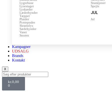
Lygtehuse
Stumtjener
Lysestager
Spejle
Lyskæder
JUL
Læderhynder
Tæpper
Plaider
Jul
Pyntepuder
Stearinlys
Sædehynder
Vaser
Snoren
Kampagner
UDSALG
Brands
Kontakt
X
kr.
0,00
0