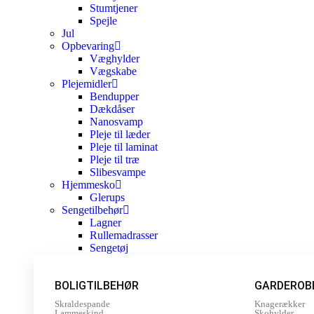
Stumtjener
Spejle
Jul
Opbevaring
Væghylder
Vægskabe
Plejemidler
Bendupper
Dækdåser
Nanosvamp
Pleje til læder
Pleje til laminat
Pleje til træ
Slibesvampe
Hjemmesko
Glerups
Sengetilbehør
Lagner
Rullemadrasser
Sengetøj
BOLIGTILBEHØR
GARDEROB
Skraldespande
Knagerækker
Lammeskind
Skohylder