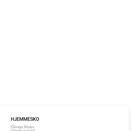
HJEMMESKO
Glerups filtsko
Glerups støvler