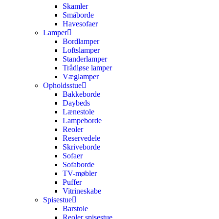
Skamler
Småborde
Havesofaer
Lamper
Bordlamper
Loftslamper
Standerlamper
Trådløse lamper
Væglamper
Opholdsstue
Bakkeborde
Daybeds
Lænestole
Lampeborde
Reoler
Reservedele
Skriveborde
Sofaer
Sofaborde
TV-møbler
Puffer
Vitrineskabe
Spisestue
Barstole
Reoler spisestue