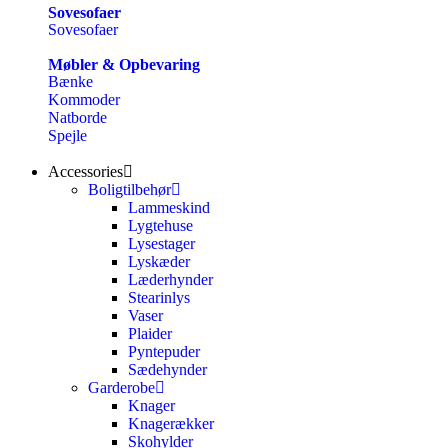
Sovesofaer
Sovesofaer
Møbler & Opbevaring
Bænke
Kommoder
Natborde
Spejle
Accessories
Boligtilbehør
Lammeskind
Lygtehuse
Lysestager
Lyskæder
Læderhynder
Stearinlys
Vaser
Plaider
Pyntepuder
Sædehynder
Garderobe
Knager
Knagerækker
Skohylder