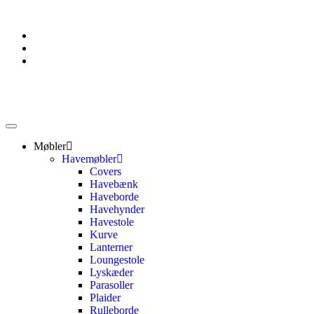
Møbler
Havemøbler
Covers
Havebænk
Haveborde
Havehynder
Havestole
Kurve
Lanterner
Loungestole
Lyskæder
Parasoller
Plaider
Rulleborde