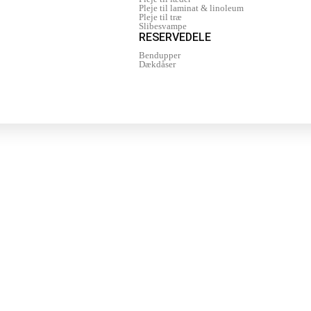
Pleje til laminat & linoleum
Pleje til træ
Slibesvampe
RESERVEDELE
Bendupper
Dækdåser