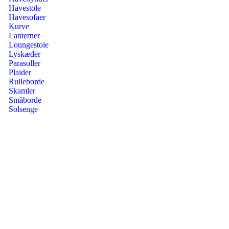
Havestole
Havesofaer
Kurve
Lanterner
Loungestole
Lyskæder
Parasoller
Plaider
Rulleborde
Skamler
Småborde
Solsenge