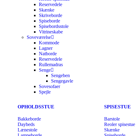
Reservedele
Skænke
Skriveborde
Spiseborde
Spisebordsstole
Vitrineskabe
Soveværelse
Kommode
Lagner
Natborde
Reservedele
Rullemadras
Senge
Sengeben
Sengegavle
Sovesofaer
Spejle
OPHOLDSSTUE
SPISESTUE
Bakkeborde
Barstole
Daybeds
Reoler spisestue
Lænestole
Skænke
Lampeborde
Spiseborde