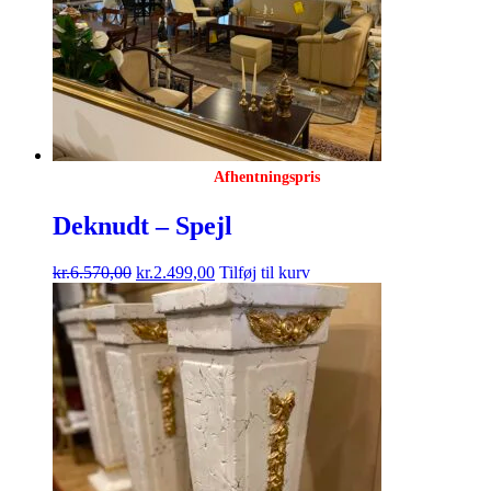
Afhentningspris
Deknudt – Spejl
kr.
6.570,00
kr.
2.499,00
Tilføj til kurv