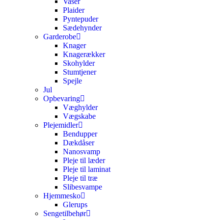
Vaser
Plaider
Pyntepuder
Sædehynder
Garderobe
Knager
Knagerækker
Skohylder
Stumtjener
Spejle
Jul
Opbevaring
Væghylder
Vægskabe
Plejemidler
Bendupper
Dækdåser
Nanosvamp
Pleje til læder
Pleje til laminat
Pleje til træ
Slibesvampe
Hjemmesko
Glerups
Sengetilbehør