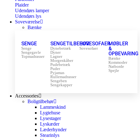
Plaider
Udendørs lamper
Udendørs lys
Soveværelse
Bænke
SENGE
SENGETILBEHØR
SOVESOFAER
MØBLER
&
Senge
Dynebetræk
Sovesofaer
Sengegavle
Dyner
OPBEVARING
Topmadrasser
Lagner
Bænke
Morgenkåber
Kommoder
Pudebetræk
Natborde
Puder
Spejle
Pyjamas
Rullemadrasser
Sengeben
Sengekapper
Accessories
Boligtilbehør
Lammeskind
Lygtehuse
Lysestager
Lyskæder
Læderhynder
Stearinlys