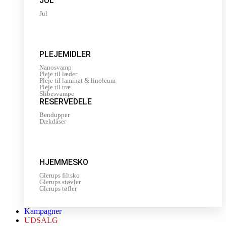
JUL
Jul
PLEJEMIDLER
Nanosvamp
Pleje til læder
Pleje til laminat & linoleum
Pleje til træ
Slibesvampe
RESERVEDELE
Bendupper
Dækdåser
HJEMMESKO
Glerups filtsko
Glerups støvler
Glerups tøfler
Kampagner
UDSALG