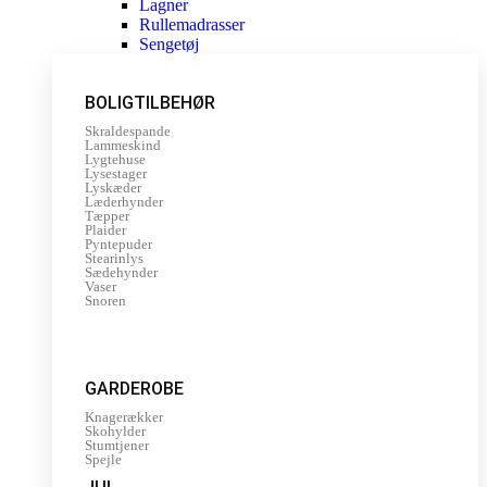
Lagner
Rullemadrasser
Sengetøj
BOLIGTILBEHØR
Skraldespande
Lammeskind
Lygtehuse
Lysestager
Lyskæder
Læderhynder
Tæpper
Plaider
Pyntepuder
Stearinlys
Sædehynder
Vaser
Snoren
GARDEROBE
Knagerækker
Skohylder
Stumtjener
Spejle