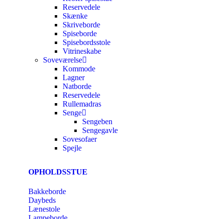
Reservedele
Skænke
Skriveborde
Spiseborde
Spisebordsstole
Vitrineskabe
Soveværelse
Kommode
Lagner
Natborde
Reservedele
Rullemadras
Senge
Sengeben
Sengegavle
Sovesofaer
Spejle
OPHOLDSSTUE
Bakkeborde
Daybeds
Lænestole
Lampeborde