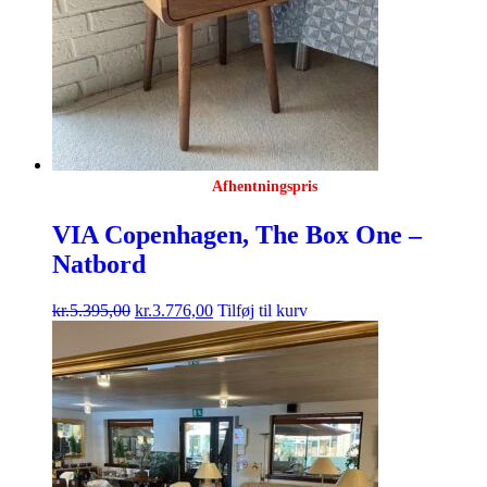
Afhentningspris
VIA Copenhagen, The Box One –
Natbord
kr.
5.395,00
kr.
3.776,00
Tilføj til kurv