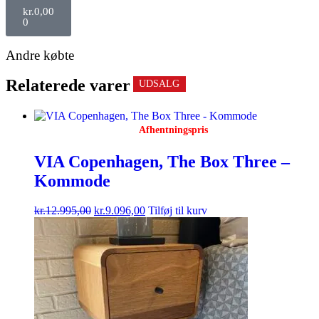
kr.
0,00
0
Andre købte
Relaterede varer
UDSALG
UDSALG
UDSALG
UDSALG
UDSALG
UDSALG
Afhentningspris
VIA Copenhagen, The Box Three –
Kommode
kr.
12.995,00
kr.
9.096,00
Tilføj til kurv