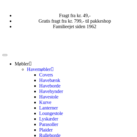
Fragt fra kr. 49,-
Gratis fragt fra kr. 799,- til pakkeshop
Familieejet siden 1962
Møbler
Havemøbler
Covers
Havebænk
Haveborde
Havehynder
Havestole
Kurve
Lanterner
Loungestole
Lyskæder
Parasoller
Plaider
Rulleborde