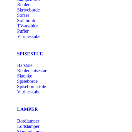
Reoler
Skriveborde
Sofaer
Sofaborde
TV-møbler
Puffer
Vitrineskabe
SPISESTUE
Barstole
Reoler spisestue
Skænke
Spiseborde
Spisebordsstole
Vitrineskabe
LAMPER
Bordlamper
Loftslamper
Standerlamper