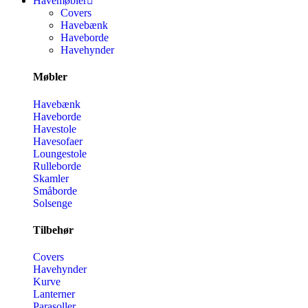
Havemøbler
Covers
Havebænk
Haveborde
Havehynder
Møbler
Havebænk
Haveborde
Havestole
Havesofaer
Loungestole
Rulleborde
Skamler
Småborde
Solsenge
Tilbehør
Covers
Havehynder
Kurve
Lanterner
Parasoller