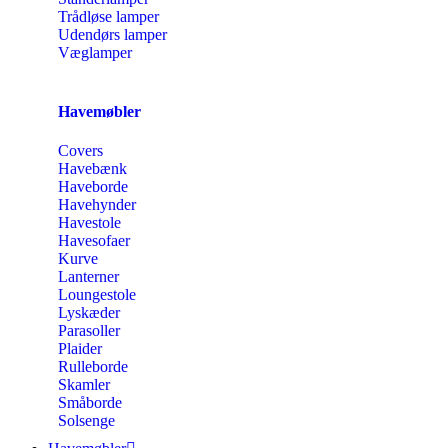
Trådløse lamper
Udendørs lamper
Væglamper
Havemøbler
Covers
Havebænk
Haveborde
Havehynder
Havestole
Havesofaer
Kurve
Lanterner
Loungestole
Lyskæder
Parasoller
Plaider
Rulleborde
Skamler
Småborde
Solsenge