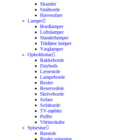
Skamler
Småborde
Havesofaer
Lamper
Bordlamper
Loftslamper
Standerlamper
Trådløse lamper
Væglamper
Opholdsstue
Bakkeborde
Daybeds
Lænestole
Lampeborde
Reoler
Reservedele
Skriveborde
Sofaer
Sofaborde
TV-møbler
Puffer
Vitrineskabe
Spisestue
Barstole
Reoler spisestue