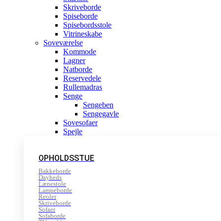
Skriveborde
Spiseborde
Spisebordsstole
Vitrineskabe
Soveværelse
Kommode
Lagner
Natborde
Reservedele
Rullemadras
Senge
Sengeben
Sengegavle
Sovesofaer
Spejle
OPHOLDSSTUE
Bakkeborde
Daybeds
Lænestole
Lampeborde
Reoler
Skriveborde
Sofaer
Sofaborde