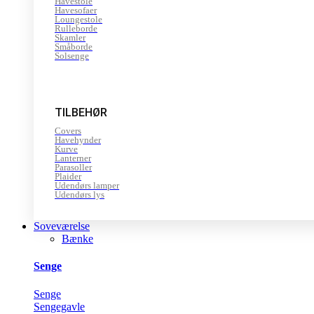
Havestole
Havesofaer
Loungestole
Rulleborde
Skamler
Småborde
Solsenge
TILBEHØR
Covers
Havehynder
Kurve
Lanterner
Parasoller
Plaider
Udendørs lamper
Udendørs lys
Soveværelse
Bænke
Senge
Senge
Sengegavle