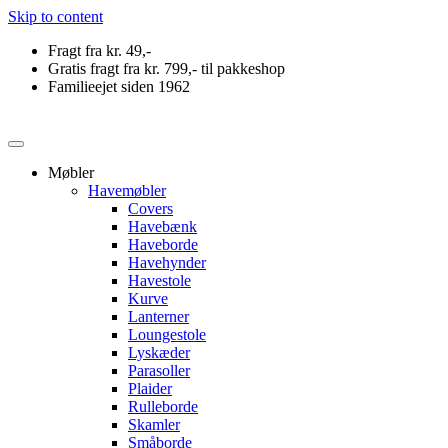
Skip to content
Fragt fra kr. 49,-
Gratis fragt fra kr. 799,- til pakkeshop
Familieejet siden 1962
Møbler
Havemøbler
Covers
Havebænk
Haveborde
Havehynder
Havestole
Kurve
Lanterner
Loungestole
Lyskæder
Parasoller
Plaider
Rulleborde
Skamler
Småborde