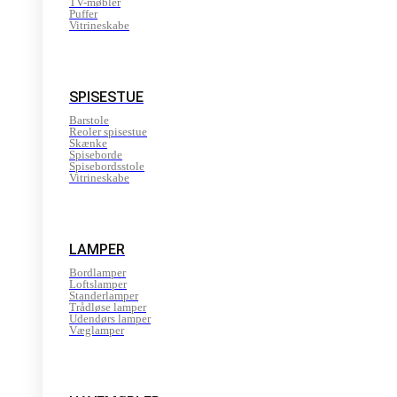
TV-møbler
Puffer
Vitrineskabe
SPISESTUE
Barstole
Reoler spisestue
Skænke
Spiseborde
Spisebordsstole
Vitrineskabe
LAMPER
Bordlamper
Loftslamper
Standerlamper
Trådløse lamper
Udendørs lamper
Væglamper