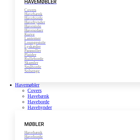
HAVEMØBLER
Covers
Havebænk
Haveborde
Havehynder
Havestole
Havesofaer
Kurve
Lanterner
Loungestole
Lyskæder
Parasoller
Plaider
Rulleborde
Skamler
Småborde
Solsenge
Havemøbler
Covers
Havebænk
Haveborde
Havehynder
MØBLER
Havebænk
Haveborde