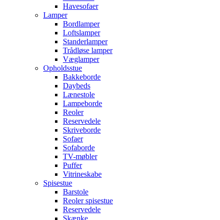
Havesofaer
Lamper
Bordlamper
Loftslamper
Standerlamper
Trådløse lamper
Væglamper
Opholdsstue
Bakkeborde
Daybeds
Lænestole
Lampeborde
Reoler
Reservedele
Skriveborde
Sofaer
Sofaborde
TV-møbler
Puffer
Vitrineskabe
Spisestue
Barstole
Reoler spisestue
Reservedele
Skænke