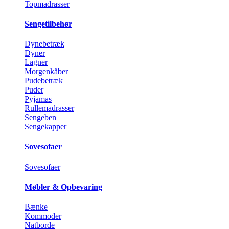
Topmadrasser
Sengetilbehør
Dynebetræk
Dyner
Lagner
Morgenkåber
Pudebetræk
Puder
Pyjamas
Rullemadrasser
Sengeben
Sengekapper
Sovesofaer
Sovesofaer
Møbler & Opbevaring
Bænke
Kommoder
Natborde