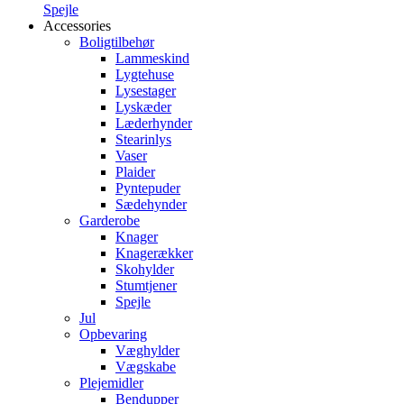
Spejle
Accessories
Boligtilbehør
Lammeskind
Lygtehuse
Lysestager
Lyskæder
Læderhynder
Stearinlys
Vaser
Plaider
Pyntepuder
Sædehynder
Garderobe
Knager
Knagerækker
Skohylder
Stumtjener
Spejle
Jul
Opbevaring
Væghylder
Vægskabe
Plejemidler
Bendupper