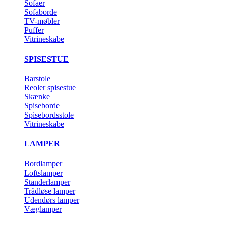
Sofaer
Sofaborde
TV-møbler
Puffer
Vitrineskabe
SPISESTUE
Barstole
Reoler spisestue
Skænke
Spiseborde
Spisebordsstole
Vitrineskabe
LAMPER
Bordlamper
Loftslamper
Standerlamper
Trådløse lamper
Udendørs lamper
Væglamper