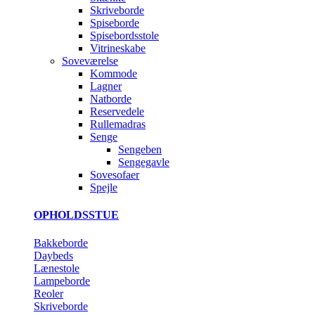
Skriveborde
Spiseborde
Spisebordsstole
Vitrineskabe
Soveværelse
Kommode
Lagner
Natborde
Reservedele
Rullemadras
Senge
Sengeben
Sengegavle
Sovesofaer
Spejle
OPHOLDSSTUE
Bakkeborde
Daybeds
Lænestole
Lampeborde
Reoler
Skriveborde