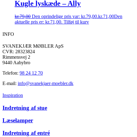
Kugle lyskæde – Ally
kr.
79,00
Den oprindelige pris var: kr.79,00.
kr.
71,00
Den
aktuelle pris er: kr.71,00.
Tilføj til kurv
INFO
SVANEKJÆR MØBLER ApS
CVR: 28323824
Rimmensvej 2
9440 Aabybro
Telefon:
98 24 12 70
E-mail:
info@svanekjaer-moebler.dk
Inspiration
Indretning af stue
Læselamper
Indretning af entré