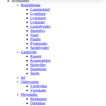
Accessories
Boligtilbehør
Lammeskind
Lygtehuse
Lysestager
Lyskæder
Læderhynder
Stearinlys
Vaser
Plaider
Pyntepuder
Sædehynder
Garderobe
Knager
Knagerækker
Skohylder
Stumtjener
Spejle
Jul
Opbevaring
Væghylder
Vægskabe
Plejemidler
Bendupper
Dækdåser