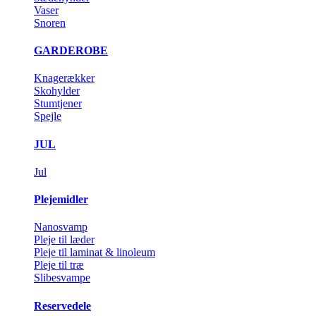
Vaser
Snoren
GARDEROBE
Knagerækker
Skohylder
Stumtjener
Spejle
JUL
Jul
Plejemidler
Nanosvamp
Pleje til læder
Pleje til laminat & linoleum
Pleje til træ
Slibesvampe
Reservedele