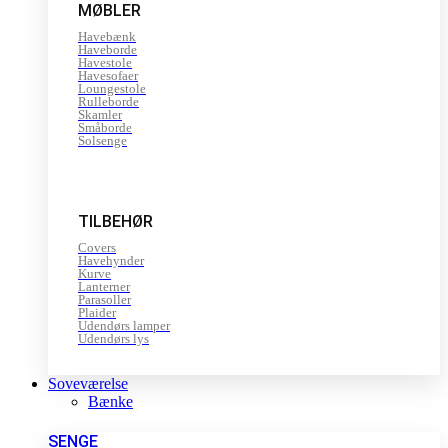
MØBLER
Havebænk
Haveborde
Havestole
Havesofaer
Loungestole
Rulleborde
Skamler
Småborde
Solsenge
TILBEHØR
Covers
Havehynder
Kurve
Lanterner
Parasoller
Plaider
Udendørs lamper
Udendørs lys
Soveværelse
Bænke
SENGE