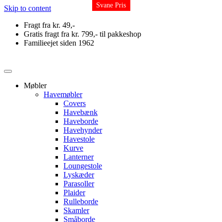
Svane Pris
Svane Pris
Svane Pris
Svane Pris
Svane Pris
Svane Pris
Skip to content
Fragt fra kr. 49,-
Gratis fragt fra kr. 799,- til pakkeshop
Familieejet siden 1962
Møbler
Havemøbler
Covers
Havebænk
Haveborde
Havehynder
Havestole
Kurve
Lanterner
Loungestole
Lyskæder
Parasoller
Plaider
Rulleborde
Skamler
Småborde