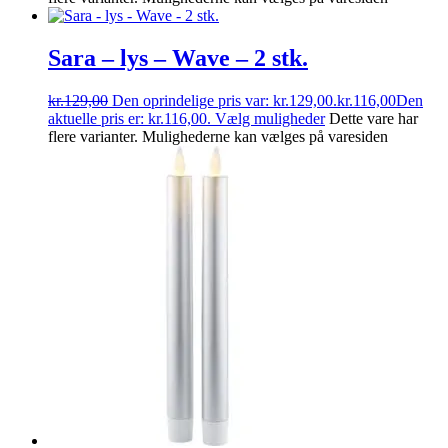
Sara – lys – Wave – 2 stk.
kr.
129,00
Den oprindelige pris var: kr.129,00.
kr.
116,00
Den
aktuelle pris er: kr.116,00.
Vælg muligheder
Dette vare har
flere varianter. Mulighederne kan vælges på varesiden