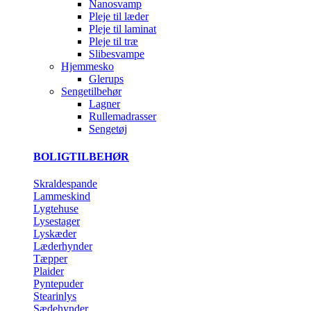
Nanosvamp
Pleje til læder
Pleje til laminat
Pleje til træ
Slibesvampe
Hjemmesko
Glerups
Sengetilbehør
Lagner
Rullemadrasser
Sengetøj
BOLIGTILBEHØR
Skraldespande
Lammeskind
Lygtehuse
Lysestager
Lyskæder
Læderhynder
Tæpper
Plaider
Pyntepuder
Stearinlys
Sædehynder