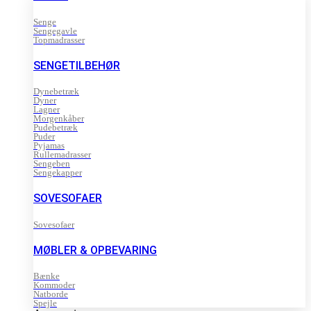
Senge
Sengegavle
Topmadrasser
SENGETILBEHØR
Dynebetræk
Dyner
Lagner
Morgenkåber
Pudebetræk
Puder
Pyjamas
Rullemadrasser
Sengeben
Sengekapper
SOVESOFAER
Sovesofaer
MØBLER & OPBEVARING
Bænke
Kommoder
Natborde
Spejle