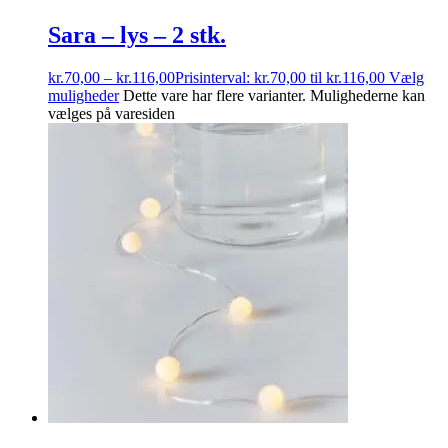
Sara – lys – 2 stk.
kr.
70,00
–
kr.
116,00
Prisinterval: kr.70,00 til kr.116,00
Vælg
muligheder
Dette vare har flere varianter. Mulighederne kan
vælges på varesiden