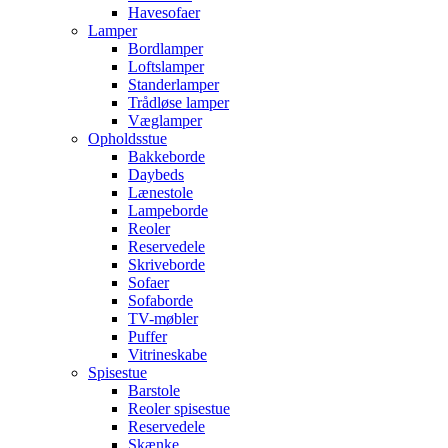
Havesofaer
Lamper
Bordlamper
Loftslamper
Standerlamper
Trådløse lamper
Væglamper
Opholdsstue
Bakkeborde
Daybeds
Lænestole
Lampeborde
Reoler
Reservedele
Skriveborde
Sofaer
Sofaborde
TV-møbler
Puffer
Vitrineskabe
Spisestue
Barstole
Reoler spisestue
Reservedele
Skænke