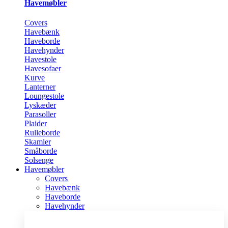
Havemøbler
Covers
Havebænk
Haveborde
Havehynder
Havestole
Havesofaer
Kurve
Lanterner
Loungestole
Lyskæder
Parasoller
Plaider
Rulleborde
Skamler
Småborde
Solsenge
Havemøbler
Covers
Havebænk
Haveborde
Havehynder