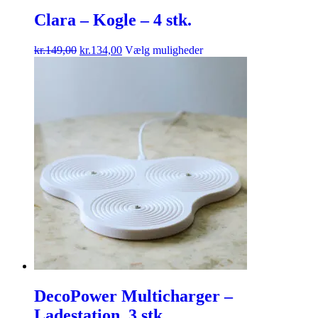
Clara – Kogle – 4 stk.
kr.
149,00
kr.
134,00
Vælg muligheder
DecoPower Multicharger –
Ladestation, 3 stk.