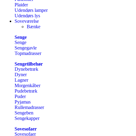
Plaider
Udendørs lamper
Udendørs lys
Soveværelse
Bænke
Senge
Senge
Sengegavle
Topmadrasser
Sengetilbehør
Dynebetræk
Dyner
Lagner
Morgenkåber
Pudebetræk
Puder
Pyjamas
Rullemadrasser
Sengeben
Sengekapper
Sovesofaer
Sovesofaer