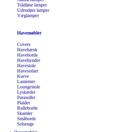
Trådløse lamper
Udendørs lamper
Væglamper
Havemøbler
Covers
Havebænk
Haveborde
Havehynder
Havestole
Havesofaer
Kurve
Lanterner
Loungestole
Lyskæder
Parasoller
Plaider
Rulleborde
Skamler
Småborde
Solsenge