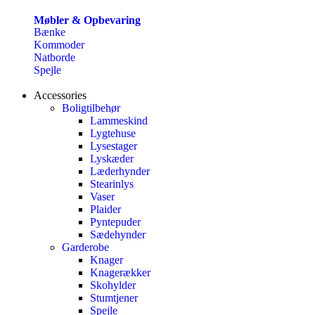
Møbler & Opbevaring
Bænke
Kommoder
Natborde
Spejle
Accessories
Boligtilbehør
Lammeskind
Lygtehuse
Lysestager
Lyskæder
Læderhynder
Stearinlys
Vaser
Plaider
Pyntepuder
Sædehynder
Garderobe
Knager
Knagerækker
Skohylder
Stumtjener
Spejle