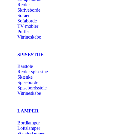
Reoler
Skriveborde
Sofaer
Sofaborde
TV-møbler
Puffer
Vitrineskabe
SPISESTUE
Barstole
Reoler spisestue
Skænke
Spiseborde
Spisebordsstole
Vitrineskabe
LAMPER
Bordlamper
Loftslamper
Standerlamper