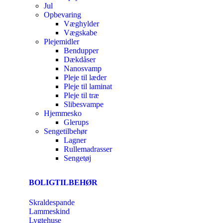
Jul
Opbevaring
Væghylder
Vægskabe
Plejemidler
Bendupper
Dækdåser
Nanosvamp
Pleje til læder
Pleje til laminat
Pleje til træ
Slibesvampe
Hjemmesko
Glerups
Sengetilbehør
Lagner
Rullemadrasser
Sengetøj
BOLIGTILBEHØR
Skraldespande
Lammeskind
Lygtehuse