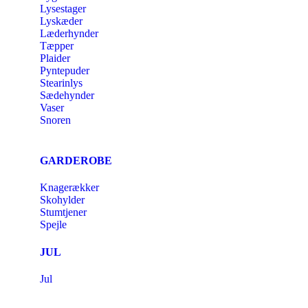
Lysestager
Lyskæder
Læderhynder
Tæpper
Plaider
Pyntepuder
Stearinlys
Sædehynder
Vaser
Snoren
GARDEROBE
Knagerækker
Skohylder
Stumtjener
Spejle
JUL
Jul