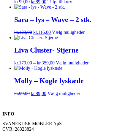
kr.
99,00
kr.
89,00
Tilføj til kurv
Sara – lys – Wave – 2 stk.
kr.
129,00
kr.
116,00
Vælg muligheder
Liva Cluster- Stjerne
kr.
179,00
–
kr.
359,00
Vælg muligheder
Molly – Kogle lyskæde
kr.
99,00
kr.
89,00
Vælg muligheder
INFO
SVANEKJÆR MØBLER ApS
CVR: 28323824