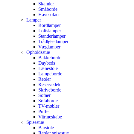
Skamler
Småborde
Havesofaer
Lamper
Bordlamper
Loftslamper
Standerlamper
Trådløse lamper
Væglamper
Opholdsstue
Bakkeborde
Daybeds
Lænestole
Lampeborde
Reoler
Reservedele
Skriveborde
Sofaer
Sofaborde
TV-møbler
Puffer
Vitrineskabe
Spisestue
Barstole
Reoler spisestue