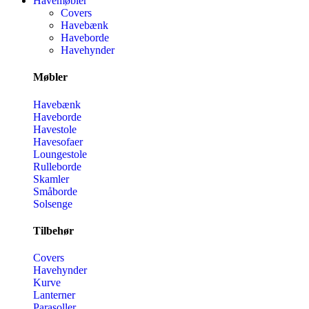
Havemøbler
Covers
Havebænk
Haveborde
Havehynder
Møbler
Havebænk
Haveborde
Havestole
Havesofaer
Loungestole
Rulleborde
Skamler
Småborde
Solsenge
Tilbehør
Covers
Havehynder
Kurve
Lanterner
Parasoller