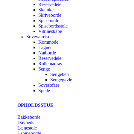
Reservedele
Skænke
Skriveborde
Spiseborde
Spisebordsstole
Vitrineskabe
Soveværelse
Kommode
Lagner
Natborde
Reservedele
Rullemadras
Senge
Sengeben
Sengegavle
Sovesofaer
Spejle
OPHOLDSSTUE
Bakkeborde
Daybeds
Lænestole
Lampeborde