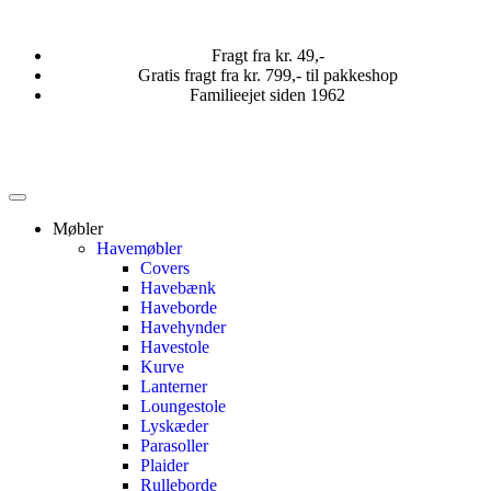
Fragt fra kr. 49,-
Gratis fragt fra kr. 799,- til pakkeshop
Familieejet siden 1962
Møbler
Havemøbler
Covers
Havebænk
Haveborde
Havehynder
Havestole
Kurve
Lanterner
Loungestole
Lyskæder
Parasoller
Plaider
Rulleborde