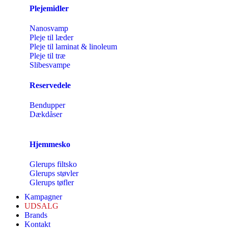
Plejemidler
Nanosvamp
Pleje til læder
Pleje til laminat & linoleum
Pleje til træ
Slibesvampe
Reservedele
Bendupper
Dækdåser
Hjemmesko
Glerups filtsko
Glerups støvler
Glerups tøfler
Kampagner
UDSALG
Brands
Kontakt