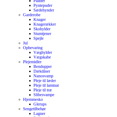
Plaider
Pyntepuder
Sædehynder
Garderobe
Knager
Knagerækker
Skohylder
Stumtjener
Spejle
Jul
Opbevaring
Væghylder
Vægskabe
Plejemidler
Bendupper
Dækdåser
Nanosvamp
Pleje til læder
Pleje til laminat
Pleje til træ
Slibesvampe
Hjemmesko
Glerups
Sengetilbehør
Lagner