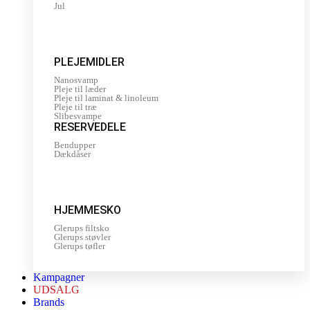
Jul
PLEJEMIDLER
Nanosvamp
Pleje til læder
Pleje til laminat & linoleum
Pleje til træ
Slibesvampe
RESERVEDELE
Bendupper
Dækdåser
HJEMMESKO
Glerups filtsko
Glerups støvler
Glerups tøfler
Kampagner
UDSALG
Brands