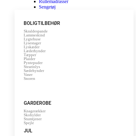
Rullemadrasser
Sengetøj
BOLIGTILBEHØR
Skraldespande
Lammeskind
Lygtehuse
Lysestager
Lyskæder
Læderhynder
Tæpper
Plaider
Pyntepuder
Stearinlys
Sædehynder
Vaser
Snoren
GARDEROBE
Knagerækker
Skohylder
Stumtjener
Spejle
JUL