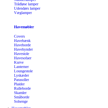
Trådløse lamper
Udendørs lamper
Væglamper
Havemøbler
Covers
Havebænk
Haveborde
Havehynder
Havestole
Havesofaer
Kurve
Lanterner
Loungestole
Lyskæder
Parasoller
Plaider
Rulleborde
Skamler
Småborde
Solsenge