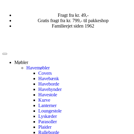
Fragt fra kr. 49,-
Gratis fragt fra kr. 799,- til pakkeshop
Familieejet siden 1962
Møbler
Havemøbler
Covers
Havebænk
Haveborde
Havehynder
Havestole
Kurve
Lanterner
Loungestole
Lyskæder
Parasoller
Plaider
Rulleborde