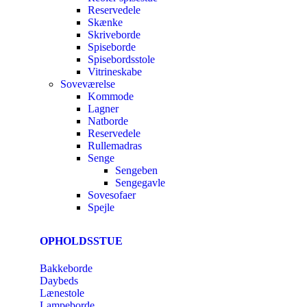
Reservedele
Skænke
Skriveborde
Spiseborde
Spisebordsstole
Vitrineskabe
Soveværelse
Kommode
Lagner
Natborde
Reservedele
Rullemadras
Senge
Sengeben
Sengegavle
Sovesofaer
Spejle
OPHOLDSSTUE
Bakkeborde
Daybeds
Lænestole
Lampeborde