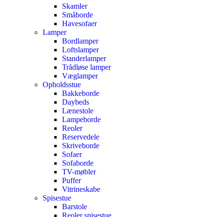
Skamler
Småborde
Havesofaer
Lamper
Bordlamper
Loftslamper
Standerlamper
Trådløse lamper
Væglamper
Opholdsstue
Bakkeborde
Daybeds
Lænestole
Lampeborde
Reoler
Reservedele
Skriveborde
Sofaer
Sofaborde
TV-møbler
Puffer
Vitrineskabe
Spisestue
Barstole
Reoler spisestue