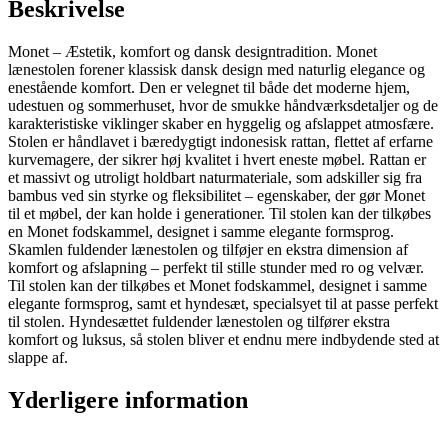
Beskrivelse
Monet – Æstetik, komfort og dansk designtradition. Monet
lænestolen forener klassisk dansk design med naturlig elegance og
enestående komfort. Den er velegnet til både det moderne hjem,
udestuen og sommerhuset, hvor de smukke håndværksdetaljer og de
karakteristiske viklinger skaber en hyggelig og afslappet atmosfære.
Stolen er håndlavet i bæredygtigt indonesisk rattan, flettet af erfarne
kurvemagere, der sikrer høj kvalitet i hvert eneste møbel. Rattan er
et massivt og utroligt holdbart naturmateriale, som adskiller sig fra
bambus ved sin styrke og fleksibilitet – egenskaber, der gør Monet
til et møbel, der kan holde i generationer. Til stolen kan der tilkøbes
en Monet fodskammel, designet i samme elegante formsprog.
Skamlen fuldender lænestolen og tilføjer en ekstra dimension af
komfort og afslapning – perfekt til stille stunder med ro og velvær.
Til stolen kan der tilkøbes et Monet fodskammel, designet i samme
elegante formsprog, samt et hyndesæt, specialsyet til at passe perfekt
til stolen. Hyndesættet fuldender lænestolen og tilfører ekstra
komfort og luksus, så stolen bliver et endnu mere indbydende sted at
slappe af.
Yderligere information