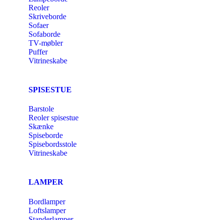
Reoler
Skriveborde
Sofaer
Sofaborde
TV-møbler
Puffer
Vitrineskabe
SPISESTUE
Barstole
Reoler spisestue
Skænke
Spiseborde
Spisebordsstole
Vitrineskabe
LAMPER
Bordlamper
Loftslamper
Standerlamper