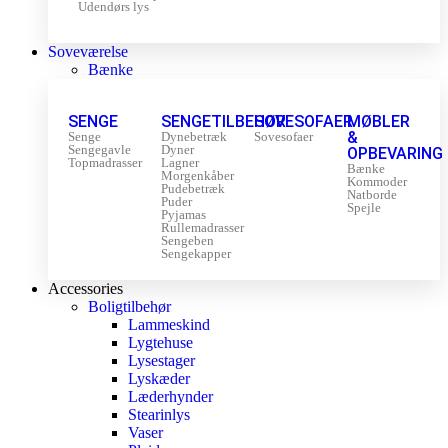
Udendørs lys
Soveværelse
Bænke
SENGE
SENGETILBEHØR
SOVESOFAER
MØBLER
&
Senge
Dynebetræk
Sovesofaer
Sengegavle
Dyner
OPBEVARING
Topmadrasser
Lagner
Bænke
Morgenkåber
Kommoder
Pudebetræk
Natborde
Puder
Spejle
Pyjamas
Rullemadrasser
Sengeben
Sengekapper
Accessories
Boligtilbehør
Lammeskind
Lygtehuse
Lysestager
Lyskæder
Læderhynder
Stearinlys
Vaser