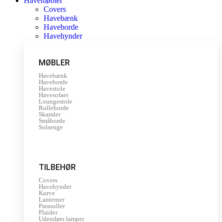
Havemøbler
Covers
Havebænk
Haveborde
Havehynder
MØBLER
Havebænk
Haveborde
Havestole
Havesofaer
Loungestole
Rulleborde
Skamler
Småborde
Solsenge
TILBEHØR
Covers
Havehynder
Kurve
Lanterner
Parasoller
Plaider
Udendørs lamper