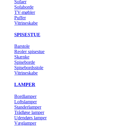
Sofaer
Sofaborde
TV-møbler
Puffer
Vitrineskabe
SPISESTUE
Barstole
Reoler spisestue
Skænke
Spiseborde
Spisebordsstole
Vitrineskabe
LAMPER
Bordlamper
Loftslamper
Standerlamper
Trådløse lamper
Udendørs lamper
Væglamper