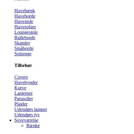
Havebænk
Haveborde
Havestole
Havesofaer
Loungestole
Rulleborde
Skamler
Småborde
Solsenge
Tilbehør
Covers
Havehynder
Kurve
Lanterner
Parasoller
Plaider
Udendørs lamper
Udendørs lys
Soveværelse
Bænke