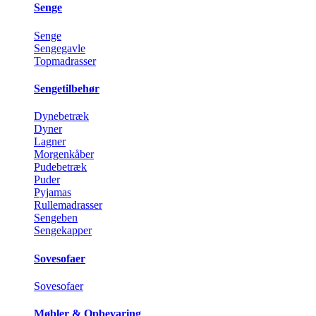
Senge
Senge
Sengegavle
Topmadrasser
Sengetilbehør
Dynebetræk
Dyner
Lagner
Morgenkåber
Pudebetræk
Puder
Pyjamas
Rullemadrasser
Sengeben
Sengekapper
Sovesofaer
Sovesofaer
Møbler & Opbevaring