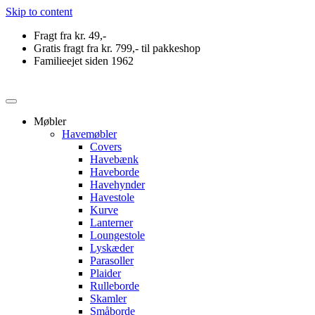
Skip to content
Fragt fra kr. 49,-
Gratis fragt fra kr. 799,- til pakkeshop
Familieejet siden 1962
Møbler
Havemøbler
Covers
Havebænk
Haveborde
Havehynder
Havestole
Kurve
Lanterner
Loungestole
Lyskæder
Parasoller
Plaider
Rulleborde
Skamler
Småborde