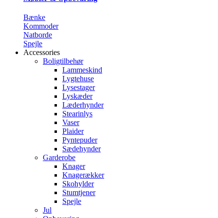
Bænke
Kommoder
Natborde
Spejle
Accessories
Boligtilbehør
Lammeskind
Lygtehuse
Lysestager
Lyskæder
Læderhynder
Stearinlys
Vaser
Plaider
Pyntepuder
Sædehynder
Garderobe
Knager
Knagerækker
Skohylder
Stumtjener
Spejle
Jul