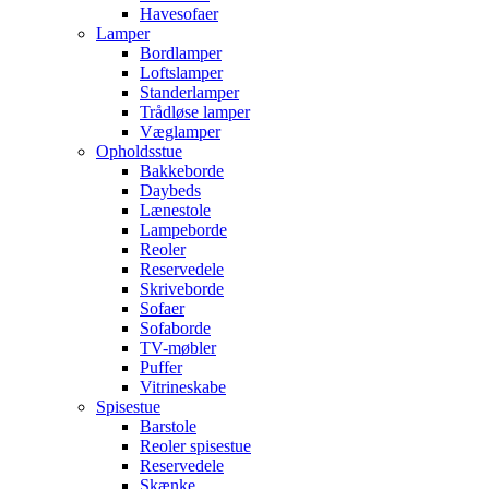
Havesofaer
Lamper
Bordlamper
Loftslamper
Standerlamper
Trådløse lamper
Væglamper
Opholdsstue
Bakkeborde
Daybeds
Lænestole
Lampeborde
Reoler
Reservedele
Skriveborde
Sofaer
Sofaborde
TV-møbler
Puffer
Vitrineskabe
Spisestue
Barstole
Reoler spisestue
Reservedele
Skænke