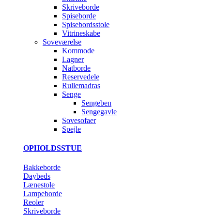
Skriveborde
Spiseborde
Spisebordsstole
Vitrineskabe
Soveværelse
Kommode
Lagner
Natborde
Reservedele
Rullemadras
Senge
Sengeben
Sengegavle
Sovesofaer
Spejle
OPHOLDSSTUE
Bakkeborde
Daybeds
Lænestole
Lampeborde
Reoler
Skriveborde