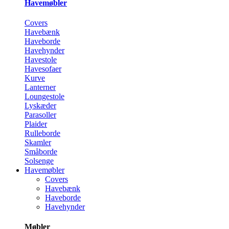
Havemøbler
Covers
Havebænk
Haveborde
Havehynder
Havestole
Havesofaer
Kurve
Lanterner
Loungestole
Lyskæder
Parasoller
Plaider
Rulleborde
Skamler
Småborde
Solsenge
Havemøbler
Covers
Havebænk
Haveborde
Havehynder
Møbler