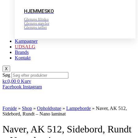
HJEMMESKO
Glerups filtsko
Glerups støvler
Glerups tøfler
Kampagner
UDSALG
Brands
Kontakt
X
Søg
kr.
0,00
0
Kurv
Facebook
Instagram
Forside
»
Shop
»
Opholdsstue
»
Lampeborde
»
Naver, AK 512,
Sidebord, Rundt – Nano laminat
Naver, AK 512, Sidebord, Rundt