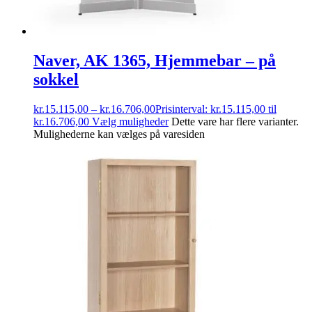
Naver, AK 1365, Hjemmebar – på
sokkel
kr.
15.115,00
–
kr.
16.706,00
Prisinterval: kr.15.115,00 til
kr.16.706,00
Vælg muligheder
Dette vare har flere varianter.
Mulighederne kan vælges på varesiden