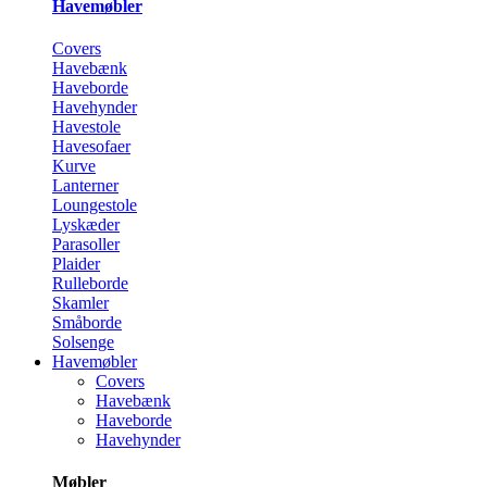
Havemøbler
Covers
Havebænk
Haveborde
Havehynder
Havestole
Havesofaer
Kurve
Lanterner
Loungestole
Lyskæder
Parasoller
Plaider
Rulleborde
Skamler
Småborde
Solsenge
Havemøbler
Covers
Havebænk
Haveborde
Havehynder
Møbler