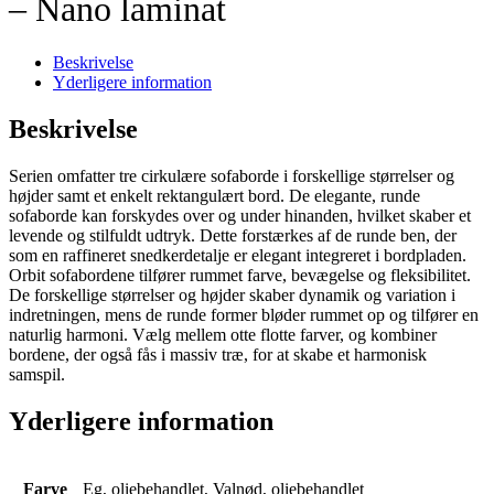
– Nano laminat
Beskrivelse
Yderligere information
Beskrivelse
Serien omfatter tre cirkulære sofaborde i forskellige størrelser og
højder samt et enkelt rektangulært bord. De elegante, runde
sofaborde kan forskydes over og under hinanden, hvilket skaber et
levende og stilfuldt udtryk. Dette forstærkes af de runde ben, der
som en raffineret snedkerdetalje er elegant integreret i bordpladen.
Orbit sofabordene tilfører rummet farve, bevægelse og fleksibilitet.
De forskellige størrelser og højder skaber dynamik og variation i
indretningen, mens de runde former bløder rummet op og tilfører en
naturlig harmoni. Vælg mellem otte flotte farver, og kombiner
bordene, der også fås i massiv træ, for at skabe et harmonisk
samspil.
Yderligere information
Farve
Eg, oliebehandlet, Valnød, oliebehandlet