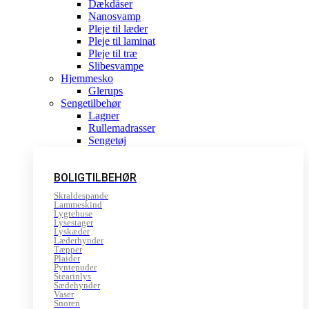
Dækdåser
Nanosvamp
Pleje til læder
Pleje til laminat
Pleje til træ
Slibesvampe
Hjemmesko
Glerups
Sengetilbehør
Lagner
Rullemadrasser
Sengetøj
BOLIGTILBEHØR
Skraldespande
Lammeskind
Lygtehuse
Lysestager
Lyskæder
Læderhynder
Tæpper
Plaider
Pyntepuder
Stearinlys
Sædehynder
Vaser
Snoren