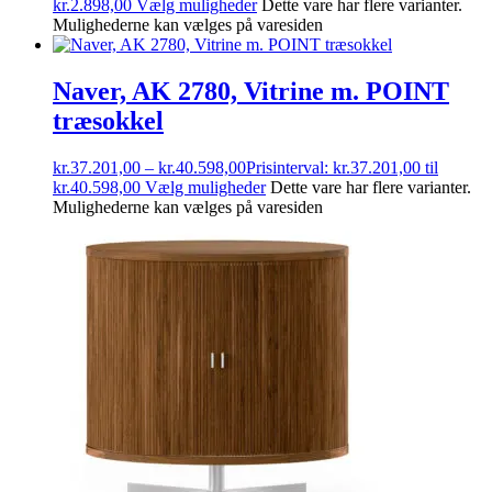
kr.
2.898,00
Vælg muligheder
Dette vare har flere varianter.
Mulighederne kan vælges på varesiden
Naver, AK 2780, Vitrine m. POINT
træsokkel
kr.
37.201,00
–
kr.
40.598,00
Prisinterval: kr.37.201,00 til
kr.40.598,00
Vælg muligheder
Dette vare har flere varianter.
Mulighederne kan vælges på varesiden