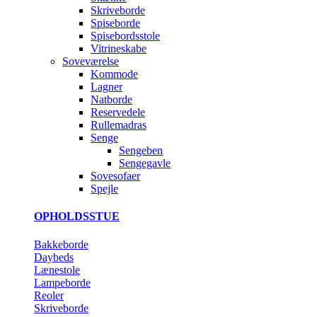
Skriveborde
Spiseborde
Spisebordsstole
Vitrineskabe
Soveværelse
Kommode
Lagner
Natborde
Reservedele
Rullemadras
Senge
Sengeben
Sengegavle
Sovesofaer
Spejle
OPHOLDSSTUE
Bakkeborde
Daybeds
Lænestole
Lampeborde
Reoler
Skriveborde