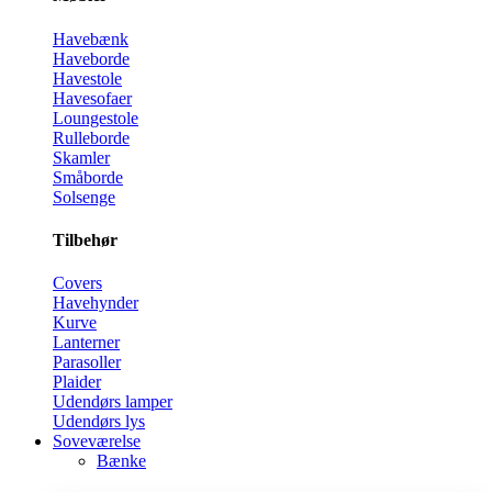
Havebænk
Haveborde
Havestole
Havesofaer
Loungestole
Rulleborde
Skamler
Småborde
Solsenge
Tilbehør
Covers
Havehynder
Kurve
Lanterner
Parasoller
Plaider
Udendørs lamper
Udendørs lys
Soveværelse
Bænke