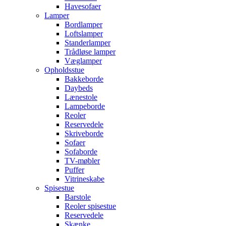
Havesofaer
Lamper
Bordlamper
Loftslamper
Standerlamper
Trådløse lamper
Væglamper
Opholdsstue
Bakkeborde
Daybeds
Lænestole
Lampeborde
Reoler
Reservedele
Skriveborde
Sofaer
Sofaborde
TV-møbler
Puffer
Vitrineskabe
Spisestue
Barstole
Reoler spisestue
Reservedele
Skænke