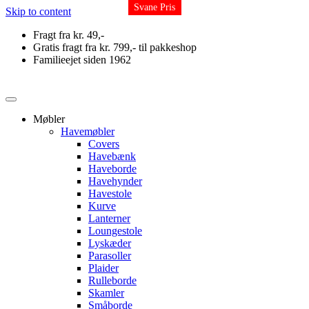
Svane Pris
Svane Pris
Skip to content
Fragt fra kr. 49,-
Gratis fragt fra kr. 799,- til pakkeshop
Familieejet siden 1962
Møbler
Havemøbler
Covers
Havebænk
Haveborde
Havehynder
Havestole
Kurve
Lanterner
Loungestole
Lyskæder
Parasoller
Plaider
Rulleborde
Skamler
Småborde