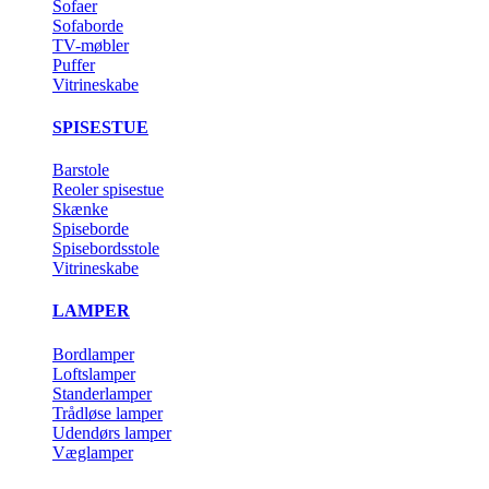
Sofaer
Sofaborde
TV-møbler
Puffer
Vitrineskabe
SPISESTUE
Barstole
Reoler spisestue
Skænke
Spiseborde
Spisebordsstole
Vitrineskabe
LAMPER
Bordlamper
Loftslamper
Standerlamper
Trådløse lamper
Udendørs lamper
Væglamper