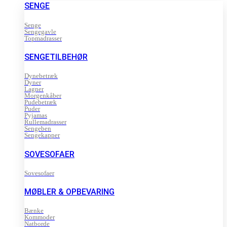
SENGE
Senge
Sengegavle
Topmadrasser
SENGETILBEHØR
Dynebetræk
Dyner
Lagner
Morgenkåber
Pudebetræk
Puder
Pyjamas
Rullemadrasser
Sengeben
Sengekapper
SOVESOFAER
Sovesofaer
MØBLER & OPBEVARING
Bænke
Kommoder
Natborde