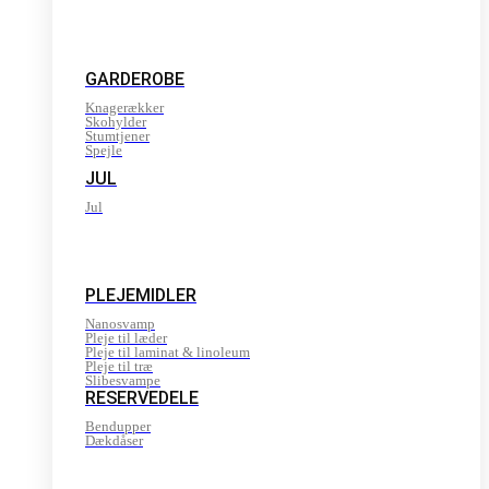
GARDEROBE
Knagerækker
Skohylder
Stumtjener
Spejle
JUL
Jul
PLEJEMIDLER
Nanosvamp
Pleje til læder
Pleje til laminat & linoleum
Pleje til træ
Slibesvampe
RESERVEDELE
Bendupper
Dækdåser