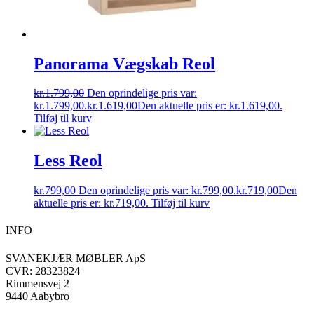
Panorama Vægskab Reol
kr.
1.799,00
Den oprindelige pris var:
kr.1.799,00.
kr.
1.619,00
Den aktuelle pris er: kr.1.619,00.
Tilføj til kurv
Less Reol
kr.
799,00
Den oprindelige pris var: kr.799,00.
kr.
719,00
Den
aktuelle pris er: kr.719,00.
Tilføj til kurv
INFO
SVANEKJÆR MØBLER ApS
CVR: 28323824
Rimmensvej 2
9440 Aabybro