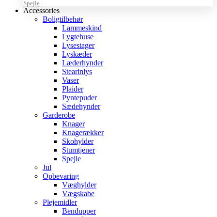
Spejle
Accessories
Boligtilbehør
Lammeskind
Lygtehuse
Lysestager
Lyskæder
Læderhynder
Stearinlys
Vaser
Plaider
Pyntepuder
Sædehynder
Garderobe
Knager
Knagerækker
Skohylder
Stumtjener
Spejle
Jul
Opbevaring
Væghylder
Vægskabe
Plejemidler
Bendupper