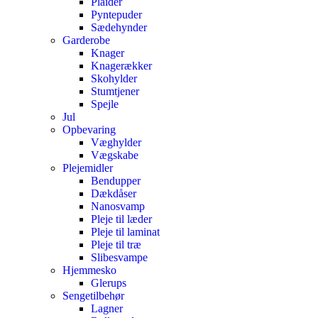
Plaider
Pyntepuder
Sædehynder
Garderobe
Knager
Knagerækker
Skohylder
Stumtjener
Spejle
Jul
Opbevaring
Væghylder
Vægskabe
Plejemidler
Bendupper
Dækdåser
Nanosvamp
Pleje til læder
Pleje til laminat
Pleje til træ
Slibesvampe
Hjemmesko
Glerups
Sengetilbehør
Lagner