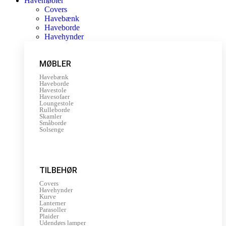
Havemøbler
Covers
Havebænk
Haveborde
Havehynder
MØBLER
Havebænk
Haveborde
Havestole
Havesofaer
Loungestole
Rulleborde
Skamler
Småborde
Solsenge
TILBEHØR
Covers
Havehynder
Kurve
Lanterner
Parasoller
Plaider
Udendørs lamper