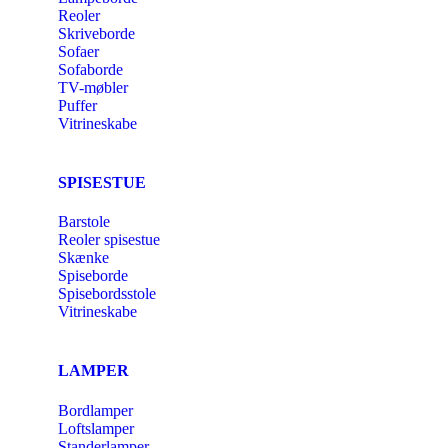
Reoler
Skriveborde
Sofaer
Sofaborde
TV-møbler
Puffer
Vitrineskabe
SPISESTUE
Barstole
Reoler spisestue
Skænke
Spiseborde
Spisebordsstole
Vitrineskabe
LAMPER
Bordlamper
Loftslamper
Standerlamper