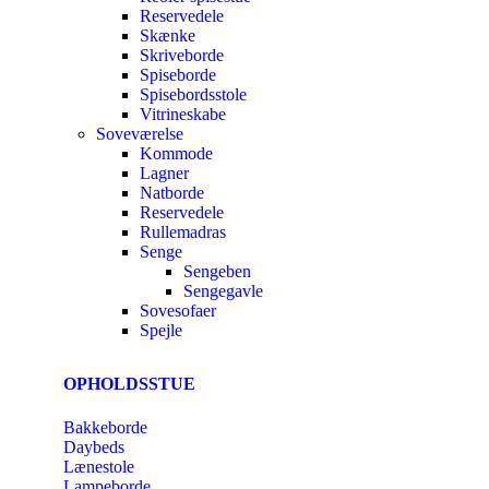
Reservedele
Skænke
Skriveborde
Spiseborde
Spisebordsstole
Vitrineskabe
Soveværelse
Kommode
Lagner
Natborde
Reservedele
Rullemadras
Senge
Sengeben
Sengegavle
Sovesofaer
Spejle
OPHOLDSSTUE
Bakkeborde
Daybeds
Lænestole
Lampeborde