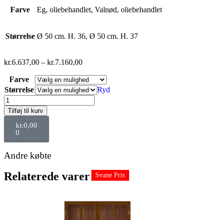
Farve
Eg, oliebehandlet, Valnød, oliebehandlet
Størrelse
Ø 50 cm. H. 36, Ø 50 cm. H. 37
kr.
6.637,00
–
kr.
7.160,00
Farve
Størrelse
Ryd
Tilføj til kurv
kr.
0,00
0
Andre købte
Relaterede varer
Svane Pris
Svane Pris
Svane Pris