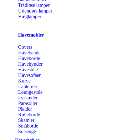
Trådløse lamper
Udendørs lamper
Væglamper
Havemøbler
Covers
Havebænk
Haveborde
Havehynder
Havestole
Havesofaer
Kurve
Lanterner
Loungestole
Lyskæder
Parasoller
Plaider
Rulleborde
Skamler
Småborde
Solsenge