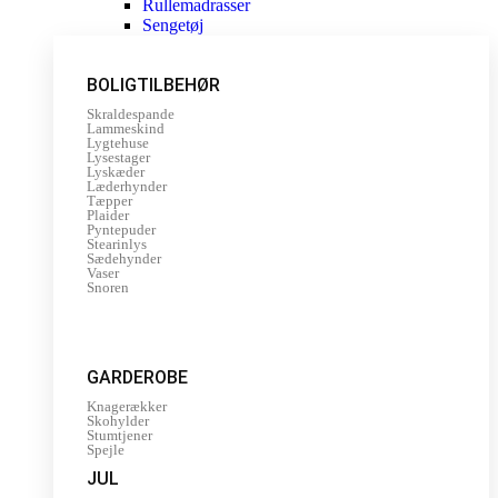
Rullemadrasser
Sengetøj
BOLIGTILBEHØR
Skraldespande
Lammeskind
Lygtehuse
Lysestager
Lyskæder
Læderhynder
Tæpper
Plaider
Pyntepuder
Stearinlys
Sædehynder
Vaser
Snoren
GARDEROBE
Knagerækker
Skohylder
Stumtjener
Spejle
JUL