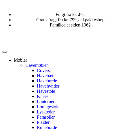
Fragt fra kr. 49,-
Gratis fragt fra kr. 799,- til pakkeshop
Familieejet siden 1962
Møbler
Havemøbler
Covers
Havebænk
Haveborde
Havehynder
Havestole
Kurve
Lanterner
Loungestole
Lyskæder
Parasoller
Plaider
Rulleborde