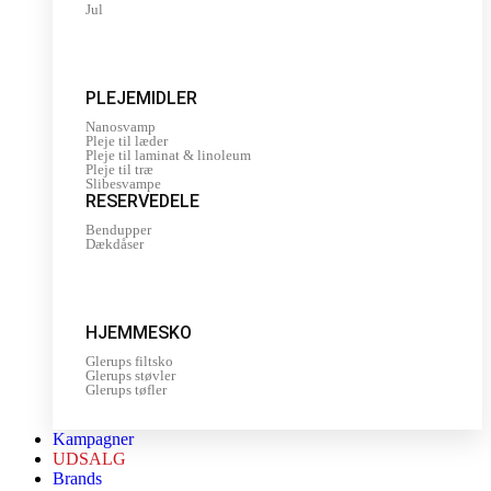
Jul
PLEJEMIDLER
Nanosvamp
Pleje til læder
Pleje til laminat & linoleum
Pleje til træ
Slibesvampe
RESERVEDELE
Bendupper
Dækdåser
HJEMMESKO
Glerups filtsko
Glerups støvler
Glerups tøfler
Kampagner
UDSALG
Brands