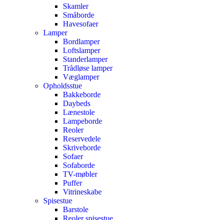
Skamler
Småborde
Havesofaer
Lamper
Bordlamper
Loftslamper
Standerlamper
Trådløse lamper
Væglamper
Opholdsstue
Bakkeborde
Daybeds
Lænestole
Lampeborde
Reoler
Reservedele
Skriveborde
Sofaer
Sofaborde
TV-møbler
Puffer
Vitrineskabe
Spisestue
Barstole
Reoler spisestue