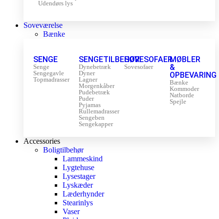
Udendørs lys
Soveværelse
Bænke
SENGE
SENGETILBEHØR
SOVESOFAER
MØBLER
&
Senge
Dynebetræk
Sovesofaer
Sengegavle
Dyner
OPBEVARING
Topmadrasser
Lagner
Bænke
Morgenkåber
Kommoder
Pudebetræk
Natborde
Puder
Spejle
Pyjamas
Rullemadrasser
Sengeben
Sengekapper
Accessories
Boligtilbehør
Lammeskind
Lygtehuse
Lysestager
Lyskæder
Læderhynder
Stearinlys
Vaser