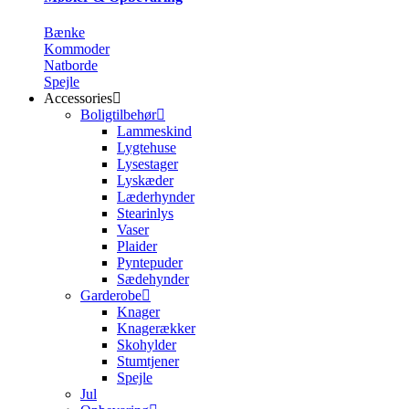
Bænke
Kommoder
Natborde
Spejle
Accessories
Boligtilbehør
Lammeskind
Lygtehuse
Lysestager
Lyskæder
Læderhynder
Stearinlys
Vaser
Plaider
Pyntepuder
Sædehynder
Garderobe
Knager
Knagerækker
Skohylder
Stumtjener
Spejle
Jul