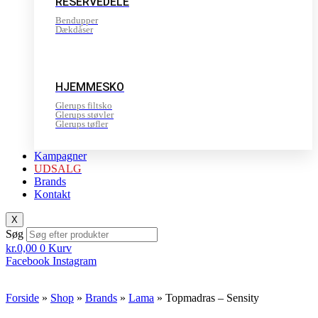
RESERVEDELE
Bendupper
Dækdåser
HJEMMESKO
Glerups filtsko
Glerups støvler
Glerups tøfler
Kampagner
UDSALG
Brands
Kontakt
X
Søg
kr.
0,00
0
Kurv
Facebook
Instagram
Forside
»
Shop
»
Brands
»
Lama
»
Topmadras – Sensity