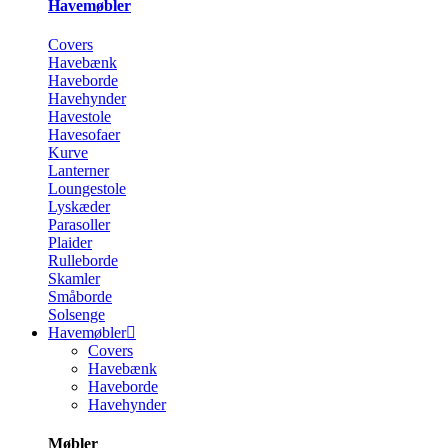
Havemøbler
Covers
Havebænk
Haveborde
Havehynder
Havestole
Havesofaer
Kurve
Lanterner
Loungestole
Lyskæder
Parasoller
Plaider
Rulleborde
Skamler
Småborde
Solsenge
Havemøbler
Covers
Havebænk
Haveborde
Havehynder
Møbler