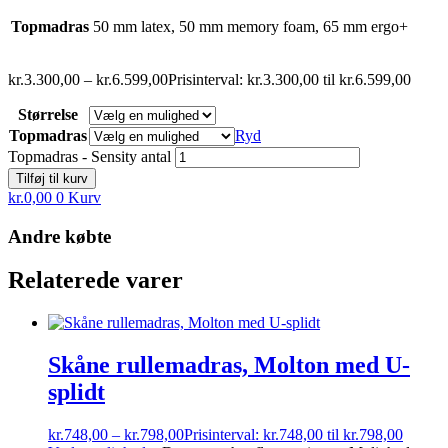
Topmadras
50 mm latex, 50 mm memory foam, 65 mm ergo+
kr.
3.300,00
–
kr.
6.599,00
Prisinterval: kr.3.300,00 til kr.6.599,00
Størrelse
Topmadras
Ryd
Topmadras - Sensity antal
Tilføj til kurv
kr.
0,00
0
Kurv
Andre købte
Relaterede varer
Skåne rullemadras, Molton med U-
splidt
kr.
748,00
–
kr.
798,00
Prisinterval: kr.748,00 til kr.798,00