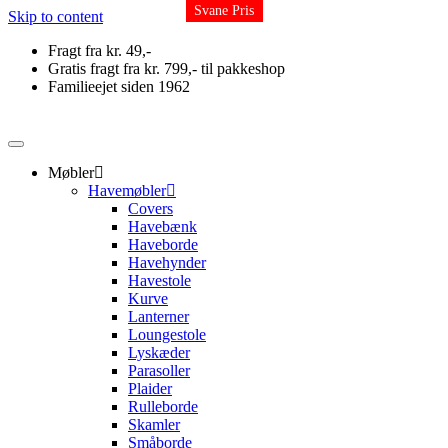
Svane Pris
Skip to content
Fragt fra kr. 49,-
Gratis fragt fra kr. 799,- til pakkeshop
Familieejet siden 1962
Møbler
Havemøbler
Covers
Havebænk
Haveborde
Havehynder
Havestole
Kurve
Lanterner
Loungestole
Lyskæder
Parasoller
Plaider
Rulleborde
Skamler
Småborde