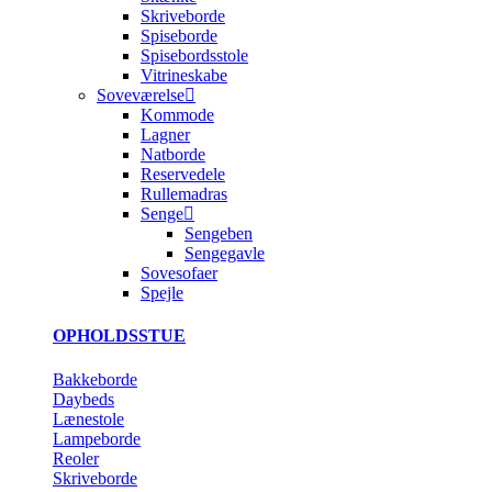
Skriveborde
Spiseborde
Spisebordsstole
Vitrineskabe
Soveværelse
Kommode
Lagner
Natborde
Reservedele
Rullemadras
Senge
Sengeben
Sengegavle
Sovesofaer
Spejle
OPHOLDSSTUE
Bakkeborde
Daybeds
Lænestole
Lampeborde
Reoler
Skriveborde