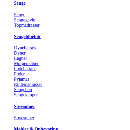
Senge
Senge
Sengegavle
Topmadrasser
Sengetilbehør
Dynebetræk
Dyner
Lagner
Morgenkåber
Pudebetræk
Puder
Pyjamas
Rullemadrasser
Sengeben
Sengekapper
Sovesofaer
Sovesofaer
Møbler & Opbevaring