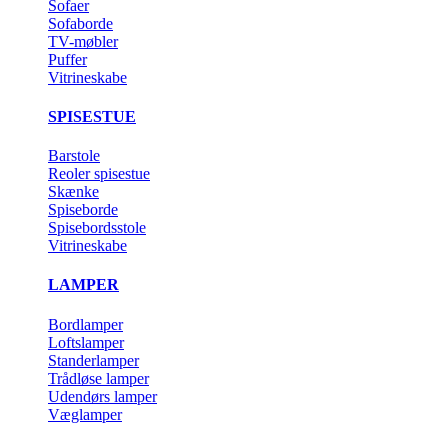
Sofaer
Sofaborde
TV-møbler
Puffer
Vitrineskabe
SPISESTUE
Barstole
Reoler spisestue
Skænke
Spiseborde
Spisebordsstole
Vitrineskabe
LAMPER
Bordlamper
Loftslamper
Standerlamper
Trådløse lamper
Udendørs lamper
Væglamper