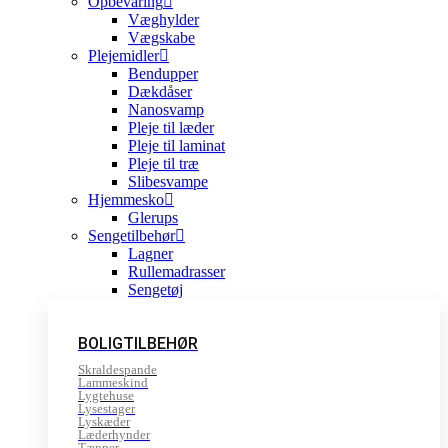
Opbevaring
Væghylder
Vægskabe
Plejemidler
Bendupper
Dækdåser
Nanosvamp
Pleje til læder
Pleje til laminat
Pleje til træ
Slibesvampe
Hjemmesko
Glerups
Sengetilbehør
Lagner
Rullemadrasser
Sengetøj
BOLIGTILBEHØR
Skraldespande
Lammeskind
Lygtehuse
Lysestager
Lyskæder
Læderhynder
Tæpper