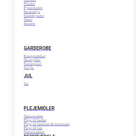
Plaider
Pyntepuder
Stearinlys
Sædehynder
Vaser
Snoren
GARDEROBE
Knagerækker
Skohylder
Stumtjener
Spejle
JUL
Jul
PLEJEMIDLER
Nanosvamp
Pleje til læder
Pleje til laminat & linoleum
Pleje til træ
Slibesvampe