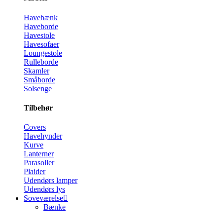
Havebænk
Haveborde
Havestole
Havesofaer
Loungestole
Rulleborde
Skamler
Småborde
Solsenge
Tilbehør
Covers
Havehynder
Kurve
Lanterner
Parasoller
Plaider
Udendørs lamper
Udendørs lys
Soveværelse
Bænke