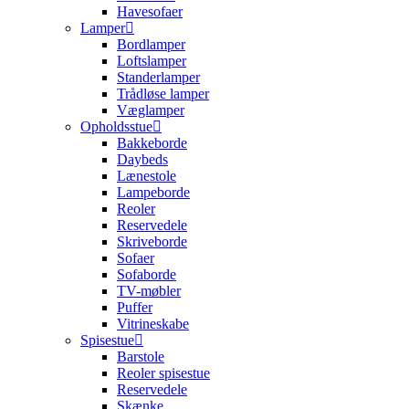
Havesofaer
Lamper
Bordlamper
Loftslamper
Standerlamper
Trådløse lamper
Væglamper
Opholdsstue
Bakkeborde
Daybeds
Lænestole
Lampeborde
Reoler
Reservedele
Skriveborde
Sofaer
Sofaborde
TV-møbler
Puffer
Vitrineskabe
Spisestue
Barstole
Reoler spisestue
Reservedele
Skænke