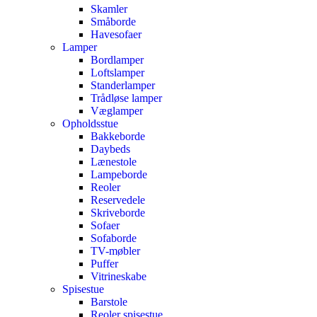
Skamler
Småborde
Havesofaer
Lamper
Bordlamper
Loftslamper
Standerlamper
Trådløse lamper
Væglamper
Opholdsstue
Bakkeborde
Daybeds
Lænestole
Lampeborde
Reoler
Reservedele
Skriveborde
Sofaer
Sofaborde
TV-møbler
Puffer
Vitrineskabe
Spisestue
Barstole
Reoler spisestue