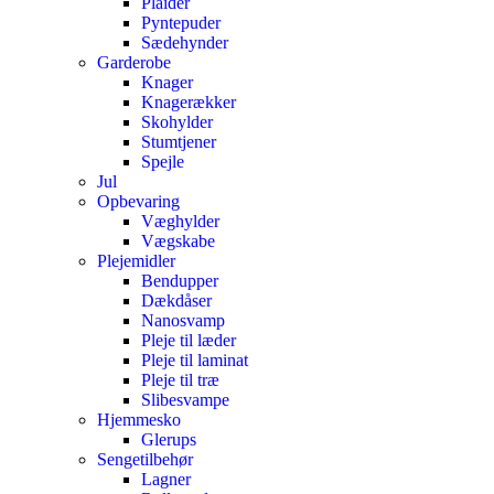
Plaider
Pyntepuder
Sædehynder
Garderobe
Knager
Knagerækker
Skohylder
Stumtjener
Spejle
Jul
Opbevaring
Væghylder
Vægskabe
Plejemidler
Bendupper
Dækdåser
Nanosvamp
Pleje til læder
Pleje til laminat
Pleje til træ
Slibesvampe
Hjemmesko
Glerups
Sengetilbehør
Lagner