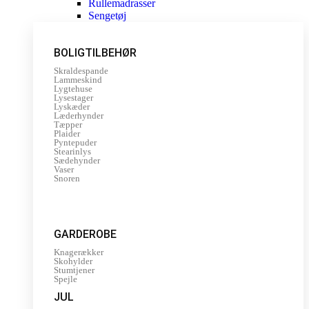
Rullemadrasser
Sengetøj
BOLIGTILBEHØR
Skraldespande
Lammeskind
Lygtehuse
Lysestager
Lyskæder
Læderhynder
Tæpper
Plaider
Pyntepuder
Stearinlys
Sædehynder
Vaser
Snoren
GARDEROBE
Knagerækker
Skohylder
Stumtjener
Spejle
JUL