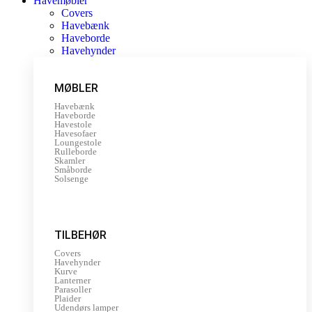
Havemøbler
Covers
Havebænk
Haveborde
Havehynder
MØBLER
Havebænk
Haveborde
Havestole
Havesofaer
Loungestole
Rulleborde
Skamler
Småborde
Solsenge
TILBEHØR
Covers
Havehynder
Kurve
Lanterner
Parasoller
Plaider
Udendørs lamper