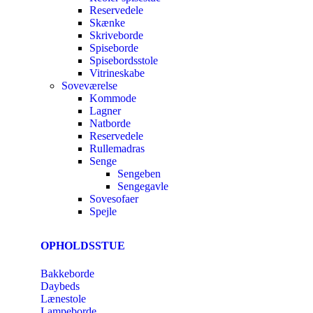
Reservedele
Skænke
Skriveborde
Spiseborde
Spisebordsstole
Vitrineskabe
Soveværelse
Kommode
Lagner
Natborde
Reservedele
Rullemadras
Senge
Sengeben
Sengegavle
Sovesofaer
Spejle
OPHOLDSSTUE
Bakkeborde
Daybeds
Lænestole
Lampeborde