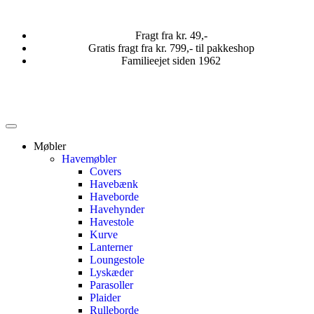
Fragt fra kr. 49,-
Gratis fragt fra kr. 799,- til pakkeshop
Familieejet siden 1962
Møbler
Havemøbler
Covers
Havebænk
Haveborde
Havehynder
Havestole
Kurve
Lanterner
Loungestole
Lyskæder
Parasoller
Plaider
Rulleborde