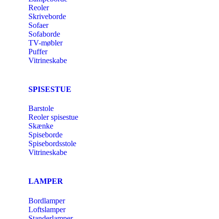
Reoler
Skriveborde
Sofaer
Sofaborde
TV-møbler
Puffer
Vitrineskabe
SPISESTUE
Barstole
Reoler spisestue
Skænke
Spiseborde
Spisebordsstole
Vitrineskabe
LAMPER
Bordlamper
Loftslamper
Standerlamper