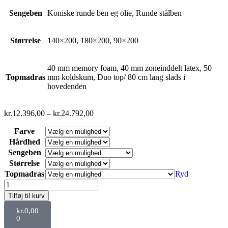
Sengeben
Koniske runde ben eg olie, Runde stålben
Størrelse
140×200, 180×200, 90×200
40 mm memory foam, 40 mm zoneinddelt latex, 50
Topmadras
mm koldskum, Duo top/ 80 cm lang slads i
hovedenden
kr.
12.396,00
–
kr.
24.792,00
Farve
Hårdhed
Sengeben
Størrelse
Topmadras
Ryd
Tilføj til kurv
kr.
0,00
0