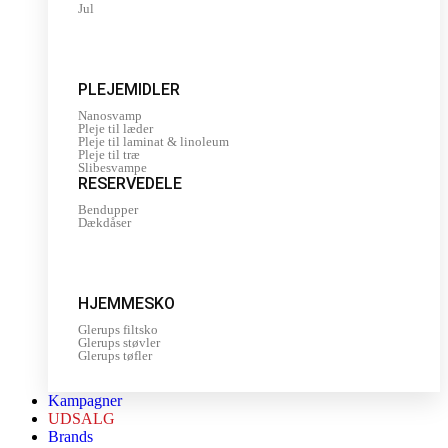
Jul
PLEJEMIDLER
Nanosvamp
Pleje til læder
Pleje til laminat & linoleum
Pleje til træ
Slibesvampe
RESERVEDELE
Bendupper
Dækdåser
HJEMMESKO
Glerups filtsko
Glerups støvler
Glerups tøfler
Kampagner
UDSALG
Brands