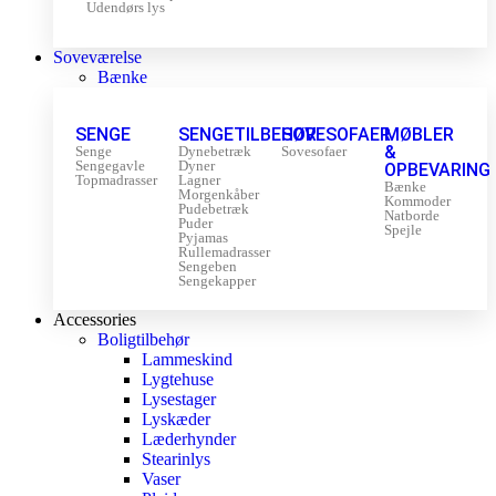
Udendørs lys
Soveværelse
Bænke
SENGE
SENGETILBEHØR
SOVESOFAER
MØBLER
&
Senge
Dynebetræk
Sovesofaer
Sengegavle
Dyner
OPBEVARING
Topmadrasser
Lagner
Bænke
Morgenkåber
Kommoder
Pudebetræk
Natborde
Puder
Spejle
Pyjamas
Rullemadrasser
Sengeben
Sengekapper
Accessories
Boligtilbehør
Lammeskind
Lygtehuse
Lysestager
Lyskæder
Læderhynder
Stearinlys
Vaser