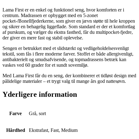
Lama First er en enkel og funktionel seng, hvor komforten er i
centrum. Madrassen er opbygget med en 5-zonet
pocket-/Bonellfjederkerne, som giver en jævn støtte til hele kroppen
og sikrer en behagelig liggeflade. Som standard er der et komfortlag
af purskum, og vælger du ekstra fasthed, får du multipocket-fjedre,
der giver en mere fast og stabil oplevelse.
Sengen er betrukket med et slidstærkt og vedligeholdelsesvenligt
tekstil, som fås i flere moderne farver. Stoffet er både allergivenligt,
antibakterielt og smudsafvisende, og topmadrassens betræk kan
vaskes ved 60 grader for et sundt sovemiljø.
Med Lama First får du en seng, der kombinerer et tidløst design med
pålidelige materialer – et trygt valg til mange års god nattesøvn.
Yderligere information
Farve
Grå, sort
Hårdhed
Ekstrafast, Fast, Medium