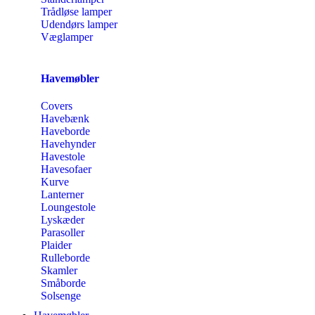
Trådløse lamper
Udendørs lamper
Væglamper
Havemøbler
Covers
Havebænk
Haveborde
Havehynder
Havestole
Havesofaer
Kurve
Lanterner
Loungestole
Lyskæder
Parasoller
Plaider
Rulleborde
Skamler
Småborde
Solsenge