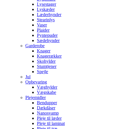
Lysestager
Lyskæder
Læderhynder
Stearinlys
Vaser
Plaider
Pyntepuder
Sædehynder
Garderobe
Knager
Knagerækker
Skohylder
Stumtjener
Spejle
Jul
Opbevaring
Væghylder
Vægskabe
Plejemidler
Bendupper
Dækdåser
Nanosvamp
Pleje til læder
Pleje til laminat
Pleje til træ