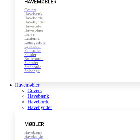
HAVEMØBLER
Covers
Havebænk
Haveborde
Havehynder
Havestole
Havesofaer
Kurve
Lanterner
Loungestole
Lyskæder
Parasoller
Plaider
Rulleborde
Skamler
Småborde
Solsenge
Havemøbler
Covers
Havebænk
Haveborde
Havehynder
MØBLER
Havebænk
Haveborde