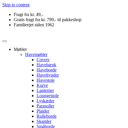
Skip to content
Fragt fra kr. 49,-
Gratis fragt fra kr. 799,- til pakkeshop
Familieejet siden 1962
Møbler
Havemøbler
Covers
Havebænk
Haveborde
Havehynder
Havestole
Kurve
Lanterner
Loungestole
Lyskæder
Parasoller
Plaider
Rulleborde
Skamler
Småborde