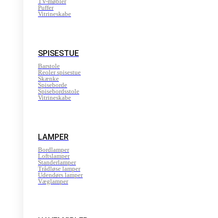
TV-møbler
Puffer
Vitrineskabe
SPISESTUE
Barstole
Reoler spisestue
Skænke
Spiseborde
Spisebordsstole
Vitrineskabe
LAMPER
Bordlamper
Loftslamper
Standerlamper
Trådløse lamper
Udendørs lamper
Væglamper