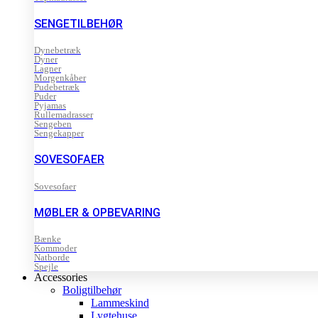
SENGETILBEHØR
Dynebetræk
Dyner
Lagner
Morgenkåber
Pudebetræk
Puder
Pyjamas
Rullemadrasser
Sengeben
Sengekapper
SOVESOFAER
Sovesofaer
MØBLER & OPBEVARING
Bænke
Kommoder
Natborde
Spejle
Accessories
Boligtilbehør
Lammeskind
Lygtehuse