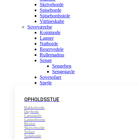
Skriveborde
Spiseborde
Spisebordsstole
Vitrineskabe
Soveværelse
Kommode
Lagner
Natborde
Reservedele
Rullemadras
Senge
Sengeben
Sengegavle
Sovesofaer
Spejle
OPHOLDSSTUE
Bakkeborde
Daybeds
Lænestole
Lampeborde
Reoler
Skriveborde
Sofaer
Sofaborde