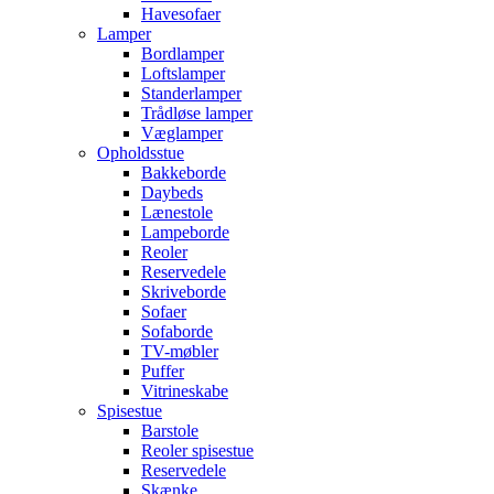
Havesofaer
Lamper
Bordlamper
Loftslamper
Standerlamper
Trådløse lamper
Væglamper
Opholdsstue
Bakkeborde
Daybeds
Lænestole
Lampeborde
Reoler
Reservedele
Skriveborde
Sofaer
Sofaborde
TV-møbler
Puffer
Vitrineskabe
Spisestue
Barstole
Reoler spisestue
Reservedele
Skænke