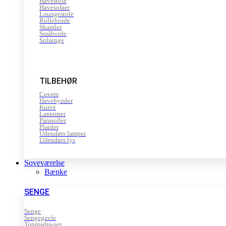
Havestole
Havesofaer
Loungestole
Rulleborde
Skamler
Småborde
Solsenge
TILBEHØR
Covers
Havehynder
Kurve
Lanterner
Parasoller
Plaider
Udendørs lamper
Udendørs lys
Soveværelse
Bænke
SENGE
Senge
Sengegavle
Topmadrasser