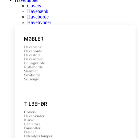
Havemøbler
Covers
Havebænk
Haveborde
Havehynder
MØBLER
Havebænk
Haveborde
Havestole
Havesofaer
Loungestole
Rulleborde
Skamler
Småborde
Solsenge
TILBEHØR
Covers
Havehynder
Kurve
Lanterner
Parasoller
Plaider
Udendørs lamper