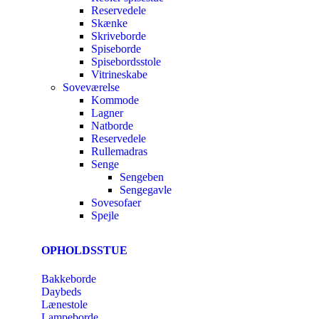
Reservedele
Skænke
Skriveborde
Spiseborde
Spisebordsstole
Vitrineskabe
Soveværelse
Kommode
Lagner
Natborde
Reservedele
Rullemadras
Senge
Sengeben
Sengegavle
Sovesofaer
Spejle
OPHOLDSSTUE
Bakkeborde
Daybeds
Lænestole
Lampeborde