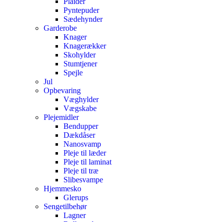
Plaider
Pyntepuder
Sædehynder
Garderobe
Knager
Knagerækker
Skohylder
Stumtjener
Spejle
Jul
Opbevaring
Væghylder
Vægskabe
Plejemidler
Bendupper
Dækdåser
Nanosvamp
Pleje til læder
Pleje til laminat
Pleje til træ
Slibesvampe
Hjemmesko
Glerups
Sengetilbehør
Lagner