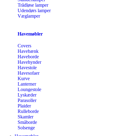
Trådløse lamper
Udendørs lamper
Væglamper
Havemøbler
Covers
Havebænk
Haveborde
Havehynder
Havestole
Havesofaer
Kurve
Lanterner
Loungestole
Lyskæder
Parasoller
Plaider
Rulleborde
Skamler
Småborde
Solsenge