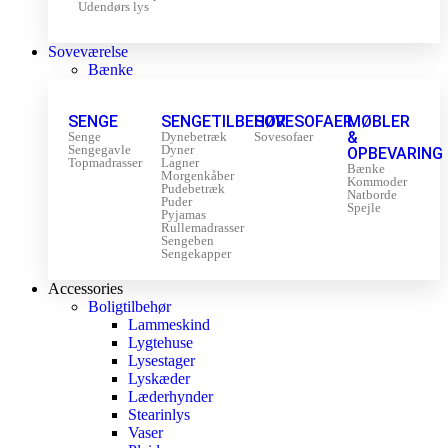
Udendørs lys
Soveværelse
Bænke
SENGE
SENGETILBEHØR
SOVESOFAER
MØBLER
&
Senge
Dynebetræk
Sovesofaer
Sengegavle
Dyner
OPBEVARING
Topmadrasser
Lagner
Bænke
Morgenkåber
Kommoder
Pudebetræk
Natborde
Puder
Spejle
Pyjamas
Rullemadrasser
Sengeben
Sengekapper
Accessories
Boligtilbehør
Lammeskind
Lygtehuse
Lysestager
Lyskæder
Læderhynder
Stearinlys
Vaser