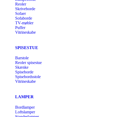
Reoler
Skriveborde
Sofaer
Sofaborde
TV-møbler
Puffer
Vitrineskabe
SPISESTUE
Barstole
Reoler spisestue
Skænke
Spiseborde
Spisebordsstole
Vitrineskabe
LAMPER
Bordlamper
Loftslamper
Standerlamper