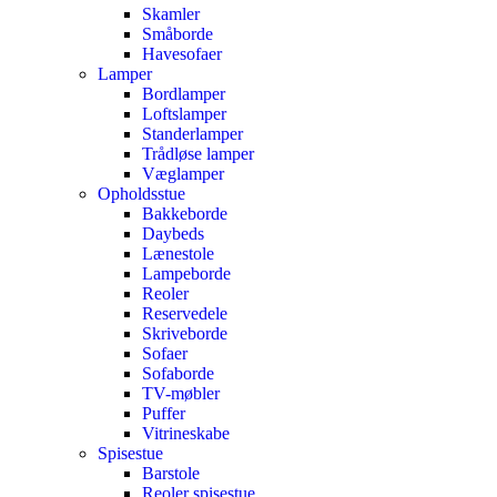
Skamler
Småborde
Havesofaer
Lamper
Bordlamper
Loftslamper
Standerlamper
Trådløse lamper
Væglamper
Opholdsstue
Bakkeborde
Daybeds
Lænestole
Lampeborde
Reoler
Reservedele
Skriveborde
Sofaer
Sofaborde
TV-møbler
Puffer
Vitrineskabe
Spisestue
Barstole
Reoler spisestue