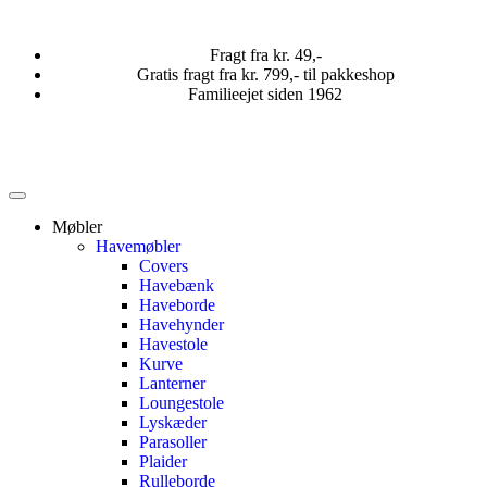
Fragt fra kr. 49,-
Gratis fragt fra kr. 799,- til pakkeshop
Familieejet siden 1962
Møbler
Havemøbler
Covers
Havebænk
Haveborde
Havehynder
Havestole
Kurve
Lanterner
Loungestole
Lyskæder
Parasoller
Plaider
Rulleborde