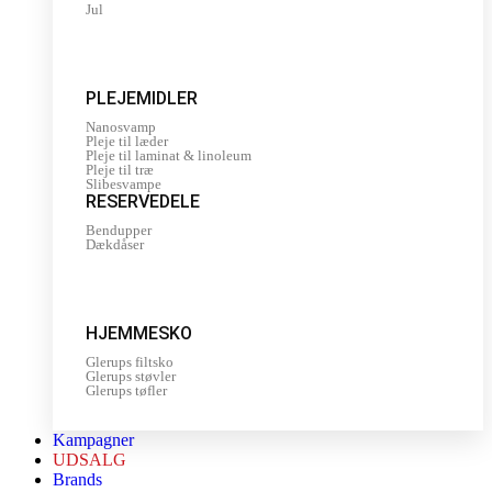
Jul
PLEJEMIDLER
Nanosvamp
Pleje til læder
Pleje til laminat & linoleum
Pleje til træ
Slibesvampe
RESERVEDELE
Bendupper
Dækdåser
HJEMMESKO
Glerups filtsko
Glerups støvler
Glerups tøfler
Kampagner
UDSALG
Brands