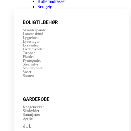
Rullemadrasser
Sengetøj
BOLIGTILBEHØR
Skraldespande
Lammeskind
Lygtehuse
Lysestager
Lyskæder
Læderhynder
Tæpper
Plaider
Pyntepuder
Stearinlys
Sædehynder
Vaser
Snoren
GARDEROBE
Knagerækker
Skohylder
Stumtjener
Spejle
JUL