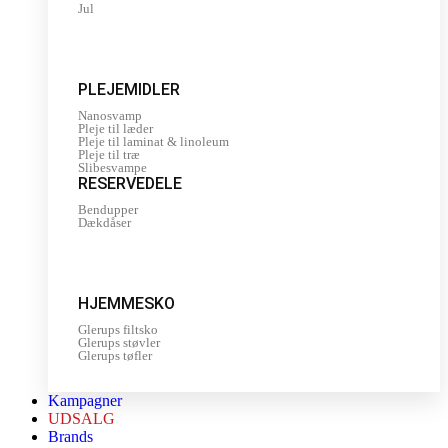
Jul
PLEJEMIDLER
Nanosvamp
Pleje til læder
Pleje til laminat & linoleum
Pleje til træ
Slibesvampe
RESERVEDELE
Bendupper
Dækdåser
HJEMMESKO
Glerups filtsko
Glerups støvler
Glerups tøfler
Kampagner
UDSALG
Brands