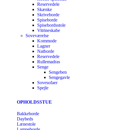
Reservedele
Skænke
Skriveborde
Spiseborde
Spisebordsstole
Vitrineskabe
Soveværelse
Kommode
Lagner
Natborde
Reservedele
Rullemadras
Senge
Sengeben
Sengegavle
Sovesofaer
Spejle
OPHOLDSSTUE
Bakkeborde
Daybeds
Lænestole
Lampeborde