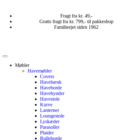
Fragt fra kr. 49,-
Gratis fragt fra kr. 799,- til pakkeshop
Familieejet siden 1962
Møbler
Havemøbler
Covers
Havebænk
Haveborde
Havehynder
Havestole
Kurve
Lanterner
Loungestole
Lyskæder
Parasoller
Plaider
Rulleborde