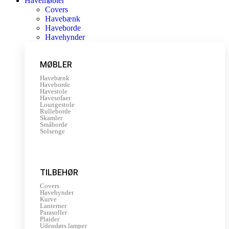
Havemøbler
Covers
Havebænk
Haveborde
Havehynder
MØBLER
Havebænk
Haveborde
Havestole
Havesofaer
Loungestole
Rulleborde
Skamler
Småborde
Solsenge
TILBEHØR
Covers
Havehynder
Kurve
Lanterner
Parasoller
Plaider
Udendørs lamper