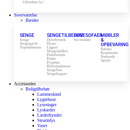
Udendørs lys
Soveværelse
Bænke
SENGE
SENGETILBEHØR
SOVESOFAER
MØBLER
&
Senge
Dynebetræk
Sovesofaer
Sengegavle
Dyner
OPBEVARING
Topmadrasser
Lagner
Bænke
Morgenkåber
Kommoder
Pudebetræk
Natborde
Puder
Spejle
Pyjamas
Rullemadrasser
Sengeben
Sengekapper
Accessories
Boligtilbehør
Lammeskind
Lygtehuse
Lysestager
Lyskæder
Læderhynder
Stearinlys
Vaser