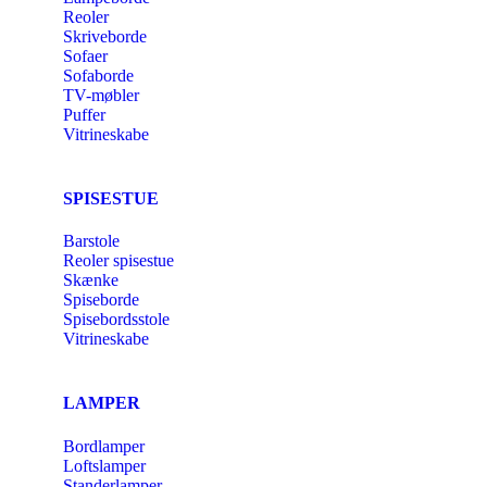
Reoler
Skriveborde
Sofaer
Sofaborde
TV-møbler
Puffer
Vitrineskabe
SPISESTUE
Barstole
Reoler spisestue
Skænke
Spiseborde
Spisebordsstole
Vitrineskabe
LAMPER
Bordlamper
Loftslamper
Standerlamper