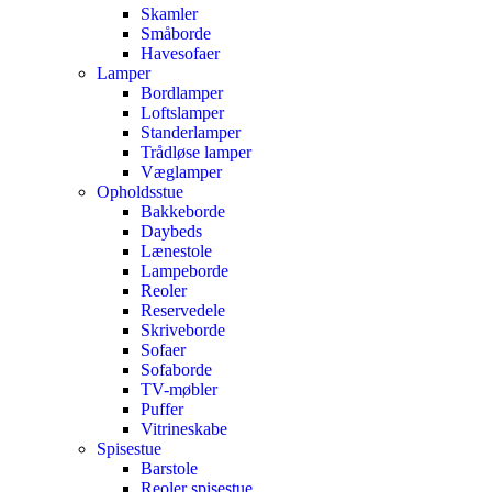
Skamler
Småborde
Havesofaer
Lamper
Bordlamper
Loftslamper
Standerlamper
Trådløse lamper
Væglamper
Opholdsstue
Bakkeborde
Daybeds
Lænestole
Lampeborde
Reoler
Reservedele
Skriveborde
Sofaer
Sofaborde
TV-møbler
Puffer
Vitrineskabe
Spisestue
Barstole
Reoler spisestue