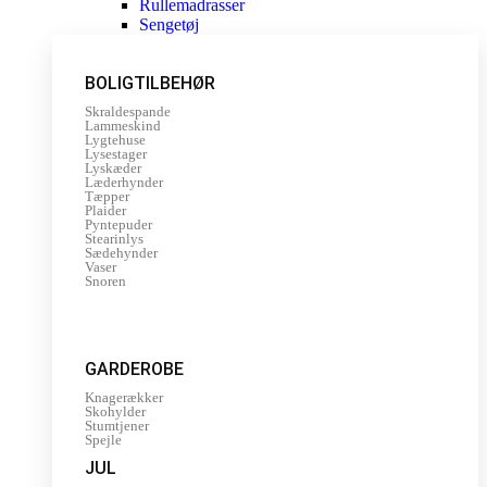
Rullemadrasser
Sengetøj
BOLIGTILBEHØR
Skraldespande
Lammeskind
Lygtehuse
Lysestager
Lyskæder
Læderhynder
Tæpper
Plaider
Pyntepuder
Stearinlys
Sædehynder
Vaser
Snoren
GARDEROBE
Knagerækker
Skohylder
Stumtjener
Spejle
JUL