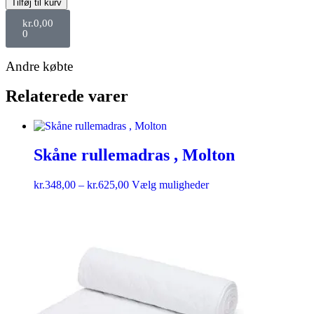
Tilføj til kurv
kr.
0,00
0
Andre købte
Relaterede varer
Skåne rullemadras , Molton
kr.
348,00
–
kr.
625,00
Vælg muligheder