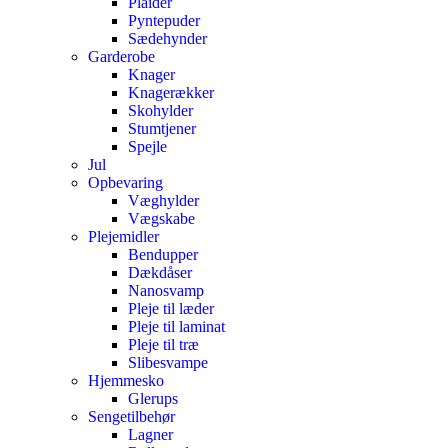
Plaider
Pyntepuder
Sædehynder
Garderobe
Knager
Knagerækker
Skohylder
Stumtjener
Spejle
Jul
Opbevaring
Væghylder
Vægskabe
Plejemidler
Bendupper
Dækdåser
Nanosvamp
Pleje til læder
Pleje til laminat
Pleje til træ
Slibesvampe
Hjemmesko
Glerups
Sengetilbehør
Lagner