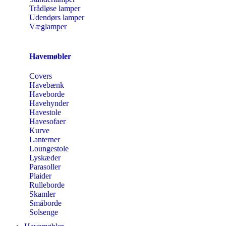
Trådløse lamper
Udendørs lamper
Væglamper
Havemøbler
Covers
Havebænk
Haveborde
Havehynder
Havestole
Havesofaer
Kurve
Lanterner
Loungestole
Lyskæder
Parasoller
Plaider
Rulleborde
Skamler
Småborde
Solsenge