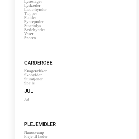
Lysestager
Lyskæder
Læderhynder
Tæpper
Plaider
Pyntepuder
Stearinlys
Sædehynder
Vaser
Snoren
GARDEROBE
Knagerækker
Skohylder
Stumtjener
Spejle
JUL
Jul
PLEJEMIDLER
Nanosvamp
Pleje til læder