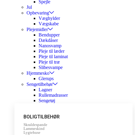
Spejle
Jul
Opbevaring
Væghylder
Vægskabe
Plejemidler
Bendupper
Dækdåser
Nanosvamp
Pleje til læder
Pleje til laminat
Pleje til træ
Slibesvampe
Hjemmesko
Glerups
Sengetilbehør
Lagner
Rullemadrasser
Sengetøj
BOLIGTILBEHØR
Skraldespande
Lammeskind
Lygtehuse