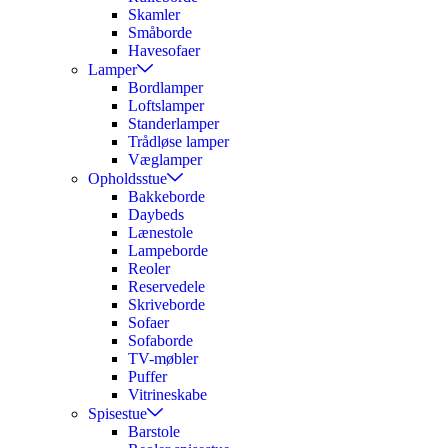
Skamler
Småborde
Havesofaer
Lamper
Bordlamper
Loftslamper
Standerlamper
Trådløse lamper
Væglamper
Opholdsstue
Bakkeborde
Daybeds
Lænestole
Lampeborde
Reoler
Reservedele
Skriveborde
Sofaer
Sofaborde
TV-møbler
Puffer
Vitrineskabe
Spisestue
Barstole