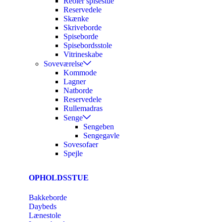
Reoler spisestue
Reservedele
Skænke
Skriveborde
Spiseborde
Spisebordsstole
Vitrineskabe
Soveværelse
Kommode
Lagner
Natborde
Reservedele
Rullemadras
Senge
Sengeben
Sengegavle
Sovesofaer
Spejle
OPHOLDSSTUE
Bakkeborde
Daybeds
Lænestole