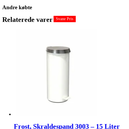
Andre købte
Relaterede varer
Svane Pris
Svane Pris
Frost, Skraldespand 3003 – 15 Liter