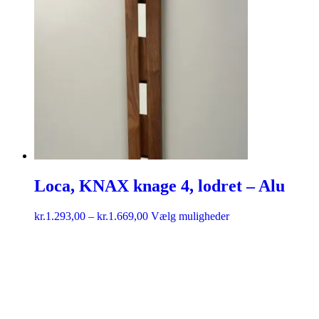
Loca, KNAX knage 4, lodret – Alu
kr.
1.293,00
–
kr.
1.669,00
Vælg muligheder