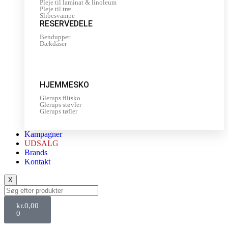
Pleje til laminat & linoleum
Pleje til træ
Slibesvampe
RESERVEDELE
Bendupper
Dækdåser
HJEMMESKO
Glerups filtsko
Glerups støvler
Glerups tøfler
Kampagner
UDSALG
Brands
Kontakt
X
kr.
0,00
0