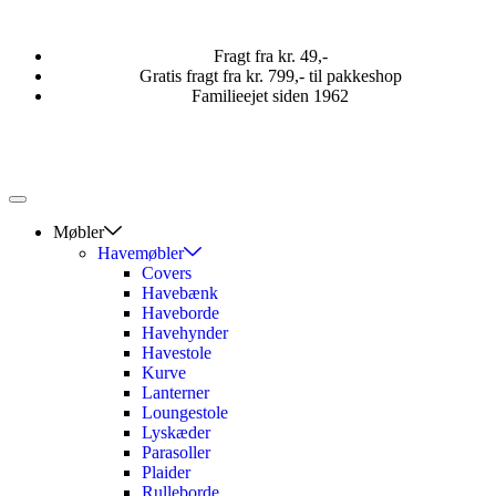
Fragt fra kr. 49,-
Gratis fragt fra kr. 799,- til pakkeshop
Familieejet siden 1962
Møbler
Havemøbler
Covers
Havebænk
Haveborde
Havehynder
Havestole
Kurve
Lanterner
Loungestole
Lyskæder
Parasoller
Plaider
Rulleborde