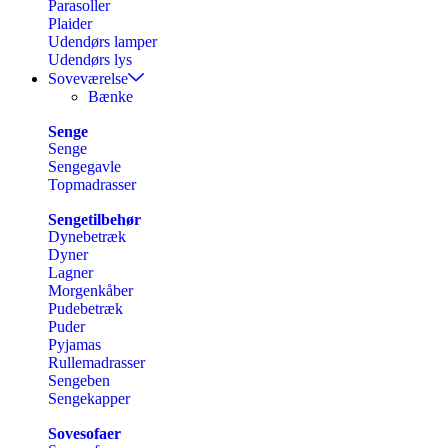
Parasoller
Plaider
Udendørs lamper
Udendørs lys
Soveværelse
Bænke
Senge
Senge
Sengegavle
Topmadrasser
Sengetilbehør
Dynebetræk
Dyner
Lagner
Morgenkåber
Pudebetræk
Puder
Pyjamas
Rullemadrasser
Sengeben
Sengekapper
Sovesofaer