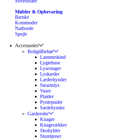
Sovesofaer
Møbler & Opbevaring
Bænke
Kommoder
Natborde
Spejle
Accessories
Boligtilbehør
Lammeskind
Lygtehuse
Lysestager
Lyskæder
Læderhynder
Stearinlys
Vaser
Plaider
Pyntepuder
Sædehynder
Garderobe
Knager
Knagerækker
Skohylder
Stumtjener