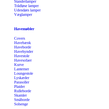
Standerlamper
Trådløse lamper
Udendørs lamper
Væglamper
Havemøbler
Covers
Havebænk
Haveborde
Havehynder
Havestole
Havesofaer
Kurve
Lanterner
Loungestole
Lyskæder
Parasoller
Plaider
Rulleborde
Skamler
Småborde
Solsenge