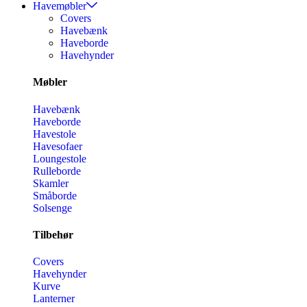
Havemøbler
Covers
Havebænk
Haveborde
Havehynder
Møbler
Havebænk
Haveborde
Havestole
Havesofaer
Loungestole
Rulleborde
Skamler
Småborde
Solsenge
Tilbehør
Covers
Havehynder
Kurve
Lanterner