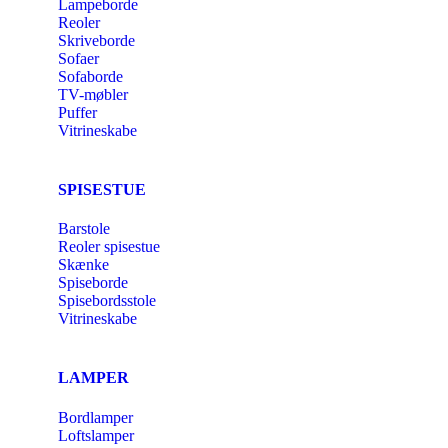
Lampeborde
Reoler
Skriveborde
Sofaer
Sofaborde
TV-møbler
Puffer
Vitrineskabe
SPISESTUE
Barstole
Reoler spisestue
Skænke
Spiseborde
Spisebordsstole
Vitrineskabe
LAMPER
Bordlamper
Loftslamper