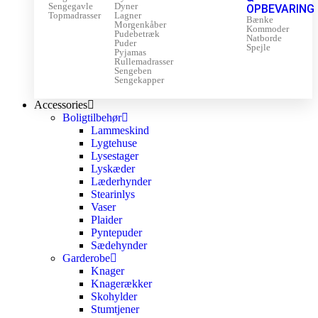
Sengegavle
Dyner
OPBEVARING
Topmadrasser
Lagner
Bænke
Morgenkåber
Kommoder
Pudebetræk
Natborde
Puder
Spejle
Pyjamas
Rullemadrasser
Sengeben
Sengekapper
Accessories
Boligtilbehør
Lammeskind
Lygtehuse
Lysestager
Lyskæder
Læderhynder
Stearinlys
Vaser
Plaider
Pyntepuder
Sædehynder
Garderobe
Knager
Knagerækker
Skohylder
Stumtjener