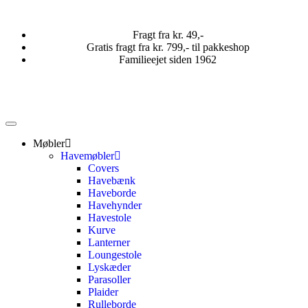
Fragt fra kr. 49,-
Gratis fragt fra kr. 799,- til pakkeshop
Familieejet siden 1962
Møbler
Havemøbler
Covers
Havebænk
Haveborde
Havehynder
Havestole
Kurve
Lanterner
Loungestole
Lyskæder
Parasoller
Plaider
Rulleborde