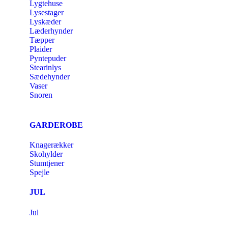
Lygtehuse
Lysestager
Lyskæder
Læderhynder
Tæpper
Plaider
Pyntepuder
Stearinlys
Sædehynder
Vaser
Snoren
GARDEROBE
Knagerækker
Skohylder
Stumtjener
Spejle
JUL
Jul