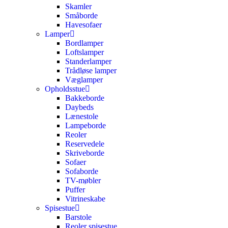
Skamler
Småborde
Havesofaer
Lamper
Bordlamper
Loftslamper
Standerlamper
Trådløse lamper
Væglamper
Opholdsstue
Bakkeborde
Daybeds
Lænestole
Lampeborde
Reoler
Reservedele
Skriveborde
Sofaer
Sofaborde
TV-møbler
Puffer
Vitrineskabe
Spisestue
Barstole
Reoler spisestue