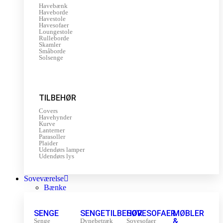
Havebænk
Haveborde
Havestole
Havesofaer
Loungestole
Rulleborde
Skamler
Småborde
Solsenge
TILBEHØR
Covers
Havehynder
Kurve
Lanterner
Parasoller
Plaider
Udendørs lamper
Udendørs lys
Soveværelse
Bænke
SENGE
SENGETILBEHØR
SOVESOFAER
MØBLER
&
Senge
Dynebetræk
Sovesofaer