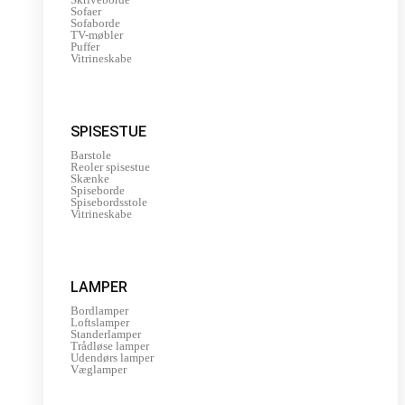
Sofaer
Sofaborde
TV-møbler
Puffer
Vitrineskabe
SPISESTUE
Barstole
Reoler spisestue
Skænke
Spiseborde
Spisebordsstole
Vitrineskabe
LAMPER
Bordlamper
Loftslamper
Standerlamper
Trådløse lamper
Udendørs lamper
Væglamper