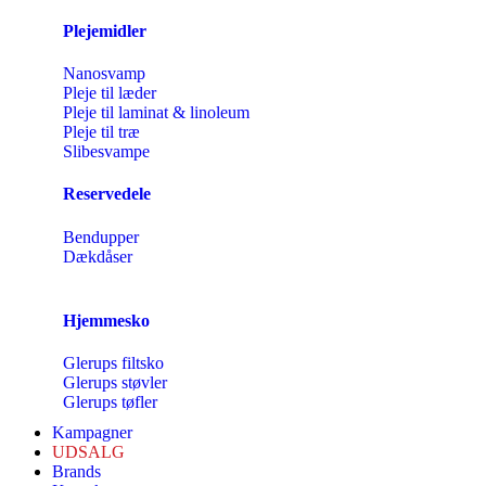
Plejemidler
Nanosvamp
Pleje til læder
Pleje til laminat & linoleum
Pleje til træ
Slibesvampe
Reservedele
Bendupper
Dækdåser
Hjemmesko
Glerups filtsko
Glerups støvler
Glerups tøfler
Kampagner
UDSALG
Brands