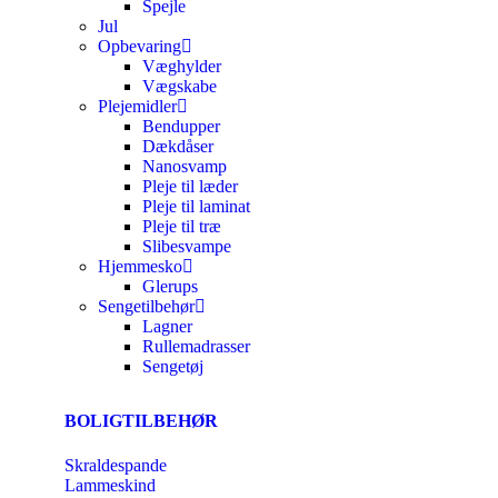
Spejle
Jul
Opbevaring
Væghylder
Vægskabe
Plejemidler
Bendupper
Dækdåser
Nanosvamp
Pleje til læder
Pleje til laminat
Pleje til træ
Slibesvampe
Hjemmesko
Glerups
Sengetilbehør
Lagner
Rullemadrasser
Sengetøj
BOLIGTILBEHØR
Skraldespande
Lammeskind