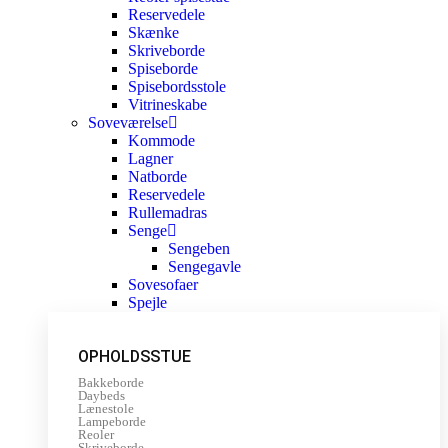
Reservedele
Skænke
Skriveborde
Spiseborde
Spisebordsstole
Vitrineskabe
Soveværelse
Kommode
Lagner
Natborde
Reservedele
Rullemadras
Senge
Sengeben
Sengegavle
Sovesofaer
Spejle
OPHOLDSSTUE
Bakkeborde
Daybeds
Lænestole
Lampeborde
Reoler
Skriveborde