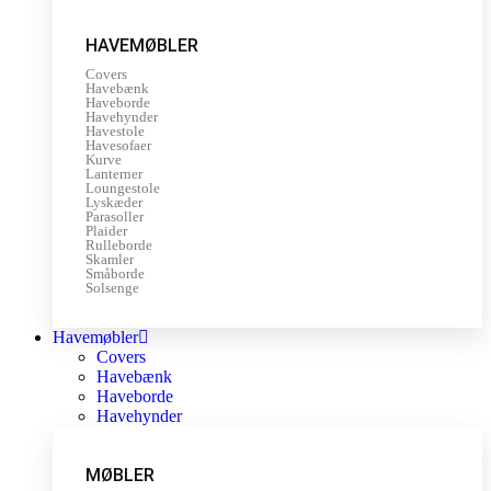
HAVEMØBLER
Covers
Havebænk
Haveborde
Havehynder
Havestole
Havesofaer
Kurve
Lanterner
Loungestole
Lyskæder
Parasoller
Plaider
Rulleborde
Skamler
Småborde
Solsenge
Havemøbler
Covers
Havebænk
Haveborde
Havehynder
MØBLER