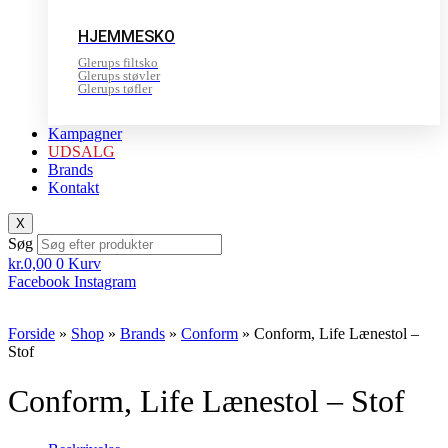
HJEMMESKO
Glerups filtsko
Glerups støvler
Glerups tøfler
Kampagner
UDSALG
Brands
Kontakt
X
Søg
kr.
0,00
0
Kurv
Facebook
Instagram
Forside
»
Shop
»
Brands
»
Conform
»
Conform, Life Lænestol –
Stof
Conform, Life Lænestol – Stof