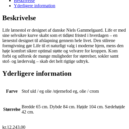
Beskrivelse
Yderligere information
Beskrivelse
Life lænestol er designet af danske Niels Gammelgaard. Life er med
sine selvsikre kurve skabt som et tidløst fristed i hverdagen – en
lænestol designet til afslapning gennem hele livet. Den stilrene
formgivning gør Life til et naturligt valg i moderne hjem, mens den
høje komfort sikrer optimal støtte og velvære for kroppen. Kom
forbi og udforsk de mange muligheder for størrelser, sokler samt
stof- og lædervalg – skab det helt rigtige udtryk.
Yderligere information
Farve
Stof uld / eg olie /stjernefod eg, olie / crom
Bredde 65 cm. Dybde 84 cm. Højde 104 cm. Sædehøjde
Størrelse
42 cm.
kr.
12.243,00