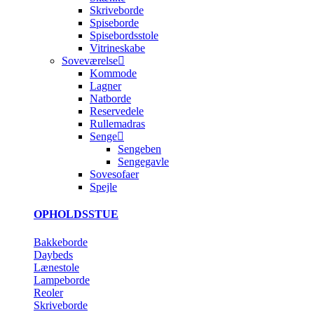
Skriveborde
Spiseborde
Spisebordsstole
Vitrineskabe
Soveværelse
Kommode
Lagner
Natborde
Reservedele
Rullemadras
Senge
Sengeben
Sengegavle
Sovesofaer
Spejle
OPHOLDSSTUE
Bakkeborde
Daybeds
Lænestole
Lampeborde
Reoler
Skriveborde