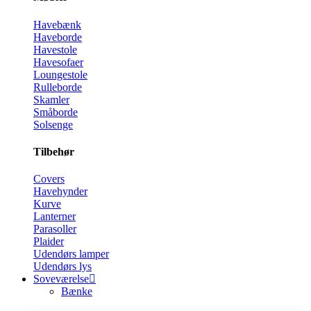
Havebænk
Haveborde
Havestole
Havesofaer
Loungestole
Rulleborde
Skamler
Småborde
Solsenge
Tilbehør
Covers
Havehynder
Kurve
Lanterner
Parasoller
Plaider
Udendørs lamper
Udendørs lys
Soveværelse
Bænke