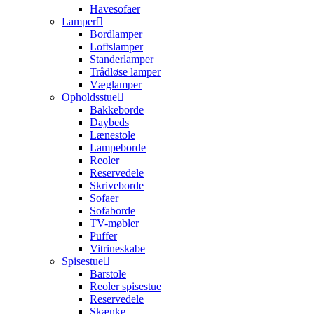
Havesofaer
Lamper
Bordlamper
Loftslamper
Standerlamper
Trådløse lamper
Væglamper
Opholdsstue
Bakkeborde
Daybeds
Lænestole
Lampeborde
Reoler
Reservedele
Skriveborde
Sofaer
Sofaborde
TV-møbler
Puffer
Vitrineskabe
Spisestue
Barstole
Reoler spisestue
Reservedele
Skænke