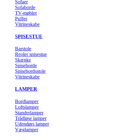
Sofaer
Sofaborde
TV-møbler
Puffer
Vitrineskabe
SPISESTUE
Barstole
Reoler spisestue
Skænke
Spiseborde
Spisebordsstole
Vitrineskabe
LAMPER
Bordlamper
Loftslamper
Standerlamper
Trådløse lamper
Udendørs lamper
Væglamper