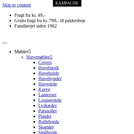
KAMPAGNE
Svane Pris
Svane Pris
Skip to content
Fragt fra kr. 49,-
Gratis fragt fra kr. 799,- til pakkeshop
Familieejet siden 1962
Møbler
Havemøbler
Covers
Havebænk
Haveborde
Havehynder
Havestole
Kurve
Lanterner
Loungestole
Lyskæder
Parasoller
Plaider
Rulleborde
Skamler
Småborde