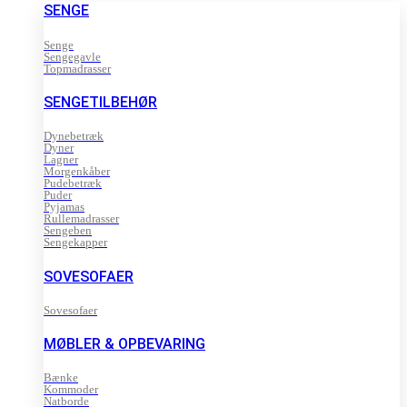
SENGE
Senge
Sengegavle
Topmadrasser
SENGETILBEHØR
Dynebetræk
Dyner
Lagner
Morgenkåber
Pudebetræk
Puder
Pyjamas
Rullemadrasser
Sengeben
Sengekapper
SOVESOFAER
Sovesofaer
MØBLER & OPBEVARING
Bænke
Kommoder
Natborde