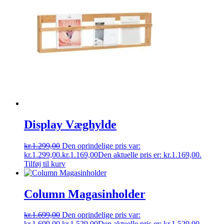
Display Væghylde
kr.
1.299,00
Den oprindelige pris var:
kr.1.299,00.
kr.
1.169,00
Den aktuelle pris er: kr.1.169,00.
Tilføj til kurv
Column Magasinholder
kr.
1.699,00
Den oprindelige pris var:
kr.1.699,00.
kr.
1.529,00
Den aktuelle pris er: kr.1.529,00.