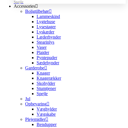
Spejle
Accessories
Boligtilbehør
Lammeskind
Lygtehuse
Lysestager
Lyskæder
Læderhynder
Stearinlys
Vaser
Plaider
Pyntepuder
Sædehynder
Garderobe
Knager
Knagerækker
Skohylder
Stumtjener
Spejle
Jul
Opbevaring
Væghylder
Vægskabe
Plejemidler
Bendupper