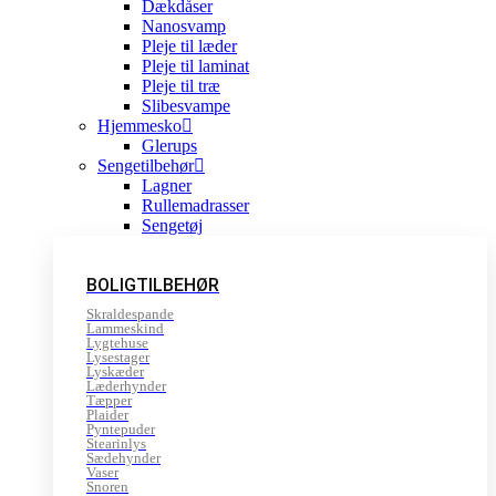
Dækdåser
Nanosvamp
Pleje til læder
Pleje til laminat
Pleje til træ
Slibesvampe
Hjemmesko
Glerups
Sengetilbehør
Lagner
Rullemadrasser
Sengetøj
BOLIGTILBEHØR
Skraldespande
Lammeskind
Lygtehuse
Lysestager
Lyskæder
Læderhynder
Tæpper
Plaider
Pyntepuder
Stearinlys
Sædehynder
Vaser
Snoren