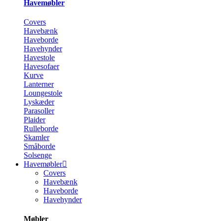
Havemøbler
Covers
Havebænk
Haveborde
Havehynder
Havestole
Havesofaer
Kurve
Lanterner
Loungestole
Lyskæder
Parasoller
Plaider
Rulleborde
Skamler
Småborde
Solsenge
Havemøbler
Covers
Havebænk
Haveborde
Havehynder
Møbler