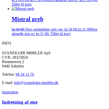
Tilføj til kurv
Mistral greb
kr.
34,00
Den oprindelige pris var: kr.34,00.
kr.
31,00
Den
aktuelle pris er: kr.31,00.
Tilføj til kurv
INFO
SVANEKJÆR MØBLER ApS
CVR: 28323824
Rimmensvej 2
9440 Aabybro
Telefon:
98 24 12 70
E-mail:
info@svanekjaer-moebler.dk
Inspiration
Indretning af stue