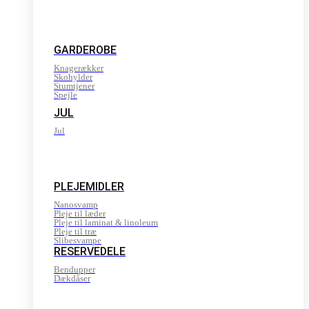
GARDEROBE
Knagerækker
Skohylder
Stumtjener
Spejle
JUL
Jul
PLEJEMIDLER
Nanosvamp
Pleje til læder
Pleje til laminat & linoleum
Pleje til træ
Slibesvampe
RESERVEDELE
Bendupper
Dækdåser