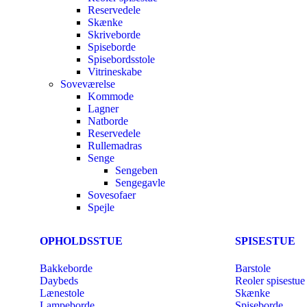
Reservedele
Skænke
Skriveborde
Spiseborde
Spisebordsstole
Vitrineskabe
Soveværelse
Kommode
Lagner
Natborde
Reservedele
Rullemadras
Senge
Sengeben
Sengegavle
Sovesofaer
Spejle
OPHOLDSSTUE
SPISESTUE
Bakkeborde
Barstole
Daybeds
Reoler spisestue
Lænestole
Skænke
Lampeborde
Spiseborde