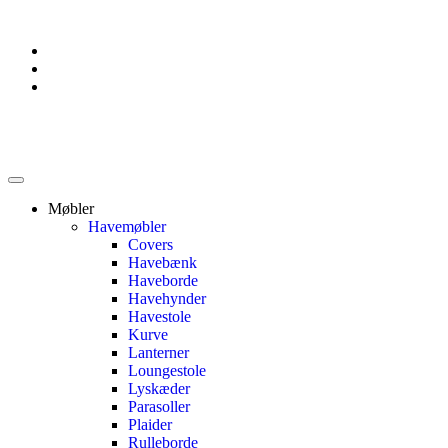
Møbler
Havemøbler
Covers
Havebænk
Haveborde
Havehynder
Havestole
Kurve
Lanterner
Loungestole
Lyskæder
Parasoller
Plaider
Rulleborde