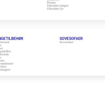
Plaider
Udendørs lamper
Udendørs lys
NGETILBEHØR
SOVESOFAER
ebetræk
Sovesofaer
er
er
genkåber
betræk
r
mas
emadrasser
geben
ekapper