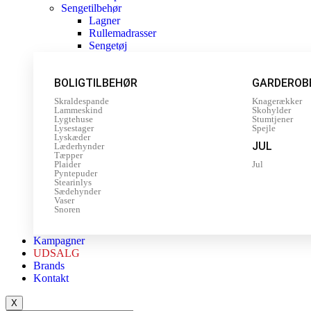
Sengetilbehør
Lagner
Rullemadrasser
Sengetøj
BOLIGTILBEHØR
GARDEROB
Skraldespande
Knagerækker
Lammeskind
Skohylder
Lygtehuse
Stumtjener
Lysestager
Spejle
Lyskæder
JUL
Læderhynder
Tæpper
Plaider
Jul
Pyntepuder
Stearinlys
Sædehynder
Vaser
Snoren
Kampagner
UDSALG
Brands
Kontakt
X