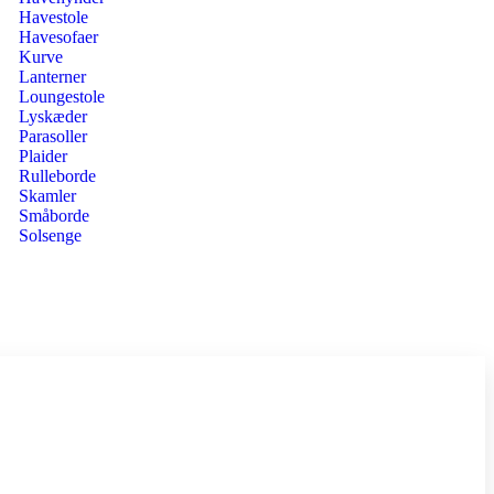
Havestole
Havesofaer
Kurve
Lanterner
Loungestole
Lyskæder
Parasoller
Plaider
Rulleborde
Skamler
Småborde
Solsenge