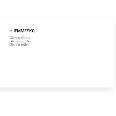
HJEMMESKO
Glerups filtsko
Glerups støvler
Glerups tøfler