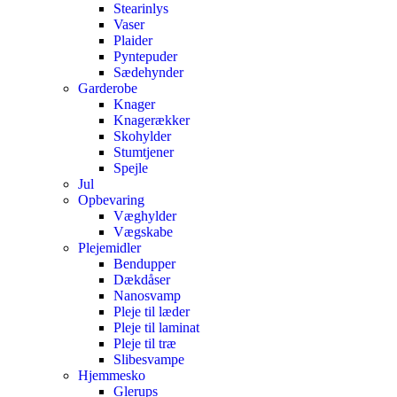
Stearinlys
Vaser
Plaider
Pyntepuder
Sædehynder
Garderobe
Knager
Knagerækker
Skohylder
Stumtjener
Spejle
Jul
Opbevaring
Væghylder
Vægskabe
Plejemidler
Bendupper
Dækdåser
Nanosvamp
Pleje til læder
Pleje til laminat
Pleje til træ
Slibesvampe
Hjemmesko
Glerups