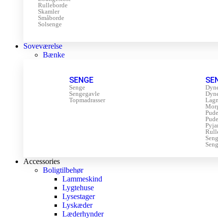
Rulleborde
Skamler
Småborde
Solsenge
Soveværelse
Bænke
SENGE
SE
Senge
Dyn
Sengegavle
Dyn
Topmadrasser
Lagn
Mor
Pude
Pude
Pyja
Rull
Sen
Seng
Accessories
Boligtilbehør
Lammeskind
Lygtehuse
Lysestager
Lyskæder
Læderhynder