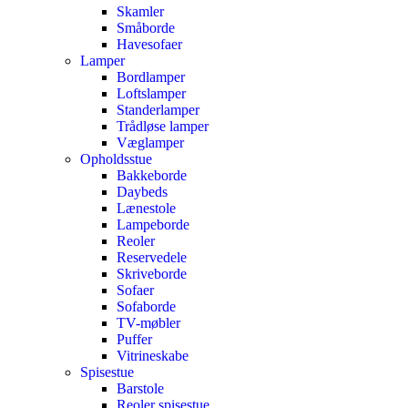
Skamler
Småborde
Havesofaer
Lamper
Bordlamper
Loftslamper
Standerlamper
Trådløse lamper
Væglamper
Opholdsstue
Bakkeborde
Daybeds
Lænestole
Lampeborde
Reoler
Reservedele
Skriveborde
Sofaer
Sofaborde
TV-møbler
Puffer
Vitrineskabe
Spisestue
Barstole
Reoler spisestue