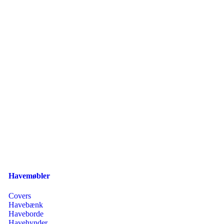
Havemøbler
Covers
Havebænk
Haveborde
Havehynder