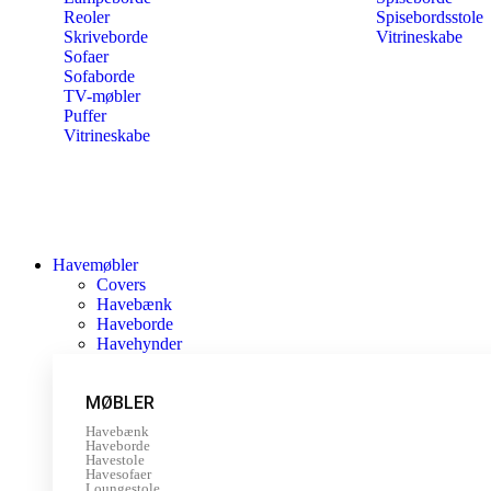
Reoler
Spisebordsstole
Skriveborde
Vitrineskabe
Sofaer
Sofaborde
TV-møbler
Puffer
Vitrineskabe
Havemøbler
Covers
Havebænk
Haveborde
Havehynder
MØBLER
Havebænk
Haveborde
Havestole
Havesofaer
Loungestole