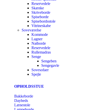
Reservedele
Skænke
Skriveborde
Spiseborde
Spisebordsstole
Vitrineskabe
Soveværelse
Kommode
Lagner
Natborde
Reservedele
Rullemadras
Senge
Sengeben
Sengegavle
Sovesofaer
Spejle
OPHOLDSSTUE
Bakkeborde
Daybeds
Lænestole
Lampeborde