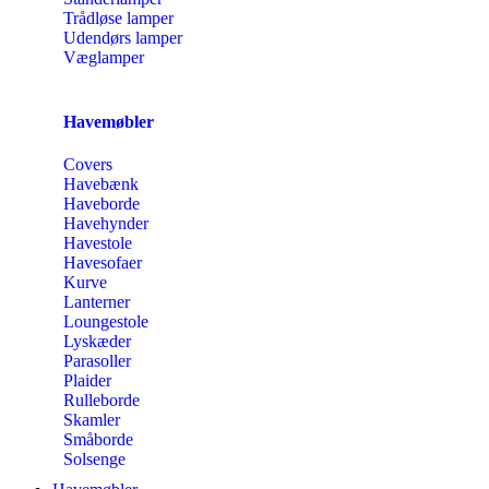
Trådløse lamper
Udendørs lamper
Væglamper
Havemøbler
Covers
Havebænk
Haveborde
Havehynder
Havestole
Havesofaer
Kurve
Lanterner
Loungestole
Lyskæder
Parasoller
Plaider
Rulleborde
Skamler
Småborde
Solsenge