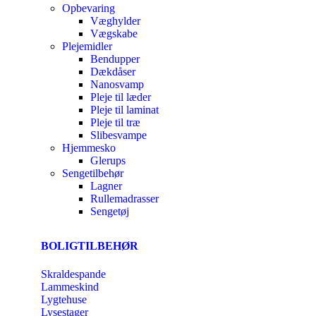
Opbevaring
Væghylder
Vægskabe
Plejemidler
Bendupper
Dækdåser
Nanosvamp
Pleje til læder
Pleje til laminat
Pleje til træ
Slibesvampe
Hjemmesko
Glerups
Sengetilbehør
Lagner
Rullemadrasser
Sengetøj
BOLIGTILBEHØR
Skraldespande
Lammeskind
Lygtehuse
Lysestager