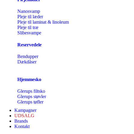
Nanosvamp
Pleje til læder
Pleje til laminat & linoleum
Pleje til træ
Slibesvampe
Reservedele
Bendupper
Dækdåser
Hjemmesko
Glerups filtsko
Glerups støvler
Glerups tøfler
Kampagner
UDSALG
Brands
Kontakt