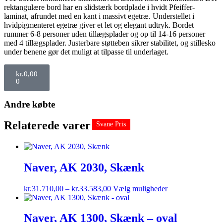
rektangulære bord har en slidstærk bordplade i hvidt Pfeiffer-
laminat, afrundet med en kant i massivt egetræ. Understellet i
hvidpigmenteret egetræ giver et let og elegant udtryk. Bordet
rummer 6-8 personer uden tillægsplader og op til 14-16 personer
med 4 tillægsplader. Justerbare støtteben sikrer stabilitet, og stillesko
under benene gør det muligt at tilpasse til underlaget.
kr.
0,00
0
Andre købte
Relaterede varer
Svane Pris
Svane Pris
Naver, AK 2030, Skænk
kr.
31.710,00
–
kr.
33.583,00
Vælg muligheder
Naver, AK 1300, Skænk – oval