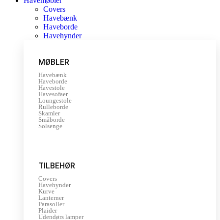
Havemøbler
Covers
Havebænk
Haveborde
Havehynder
MØBLER
Havebænk
Haveborde
Havestole
Havesofaer
Loungestole
Rulleborde
Skamler
Småborde
Solsenge
TILBEHØR
Covers
Havehynder
Kurve
Lanterner
Parasoller
Plaider
Udendørs lamper