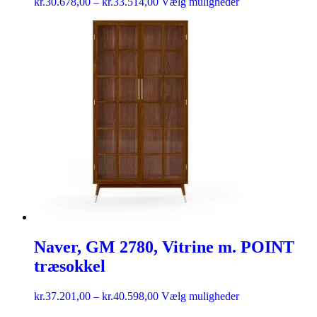
kr.
30.678,00
–
kr.
33.514,00
Vælg muligheder
Naver, GM 2780, Vitrine m. POINT
træsokkel
kr.
37.201,00
–
kr.
40.598,00
Vælg muligheder