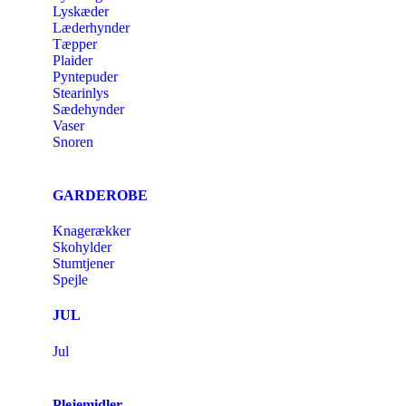
Lyskæder
Læderhynder
Tæpper
Plaider
Pyntepuder
Stearinlys
Sædehynder
Vaser
Snoren
GARDEROBE
Knagerækker
Skohylder
Stumtjener
Spejle
JUL
Jul
Plejemidler