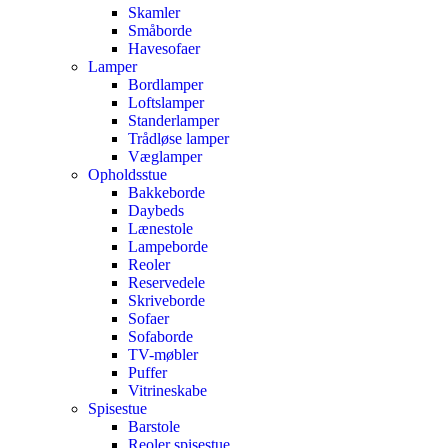
Skamler
Småborde
Havesofaer
Lamper
Bordlamper
Loftslamper
Standerlamper
Trådløse lamper
Væglamper
Opholdsstue
Bakkeborde
Daybeds
Lænestole
Lampeborde
Reoler
Reservedele
Skriveborde
Sofaer
Sofaborde
TV-møbler
Puffer
Vitrineskabe
Spisestue
Barstole
Reoler spisestue