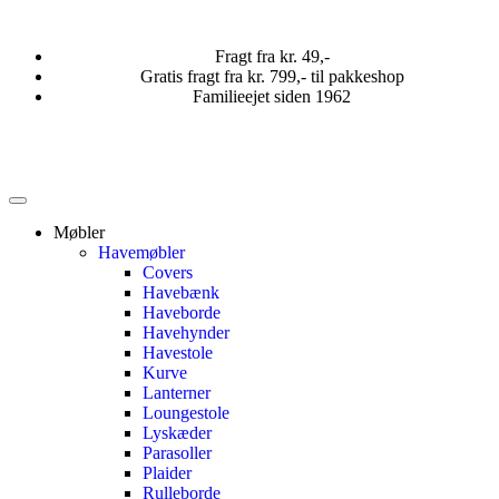
Fragt fra kr. 49,-
Gratis fragt fra kr. 799,- til pakkeshop
Familieejet siden 1962
Møbler
Havemøbler
Covers
Havebænk
Haveborde
Havehynder
Havestole
Kurve
Lanterner
Loungestole
Lyskæder
Parasoller
Plaider
Rulleborde