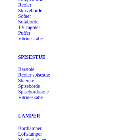
Reoler
Skriveborde
Sofaer
Sofaborde
TV-møbler
Puffer
Vitrineskabe
SPISESTUE
Barstole
Reoler spisestue
Skænke
Spiseborde
Spisebordsstole
Vitrineskabe
LAMPER
Bordlamper
Loftslamper
Standerlamper