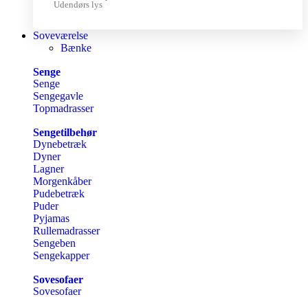
Udendørs lys
Soveværelse
Bænke
Senge
Senge
Sengegavle
Topmadrasser
Sengetilbehør
Dynebetræk
Dyner
Lagner
Morgenkåber
Pudebetræk
Puder
Pyjamas
Rullemadrasser
Sengeben
Sengekapper
Sovesofaer
Sovesofaer