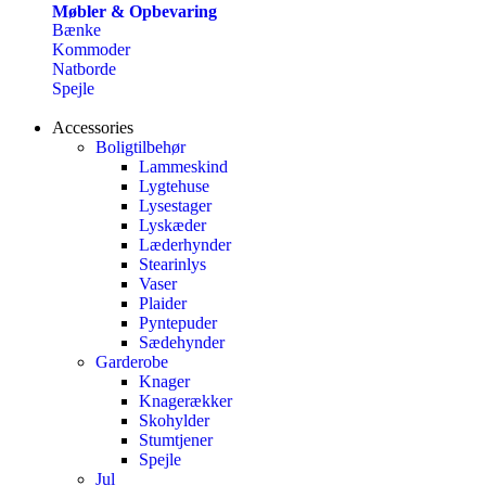
Møbler & Opbevaring
Bænke
Kommoder
Natborde
Spejle
Accessories
Boligtilbehør
Lammeskind
Lygtehuse
Lysestager
Lyskæder
Læderhynder
Stearinlys
Vaser
Plaider
Pyntepuder
Sædehynder
Garderobe
Knager
Knagerækker
Skohylder
Stumtjener
Spejle
Jul