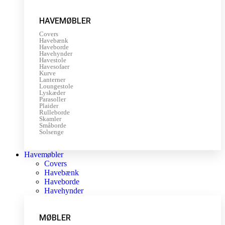
HAVEMØBLER
Covers
Havebænk
Haveborde
Havehynder
Havestole
Havesofaer
Kurve
Lanterner
Loungestole
Lyskæder
Parasoller
Plaider
Rulleborde
Skamler
Småborde
Solsenge
Havemøbler
Covers
Havebænk
Haveborde
Havehynder
MØBLER