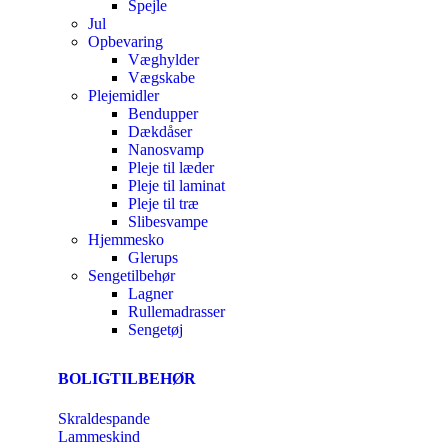
Spejle
Jul
Opbevaring
Væghylder
Vægskabe
Plejemidler
Bendupper
Dækdåser
Nanosvamp
Pleje til læder
Pleje til laminat
Pleje til træ
Slibesvampe
Hjemmesko
Glerups
Sengetilbehør
Lagner
Rullemadrasser
Sengetøj
BOLIGTILBEHØR
Skraldespande
Lammeskind