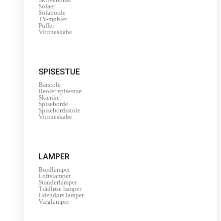
Sofaer
Sofaborde
TV-møbler
Puffer
Vitrineskabe
SPISESTUE
Barstole
Reoler spisestue
Skænke
Spiseborde
Spisebordsstole
Vitrineskabe
LAMPER
Bordlamper
Loftslamper
Standerlamper
Trådløse lamper
Udendørs lamper
Væglamper