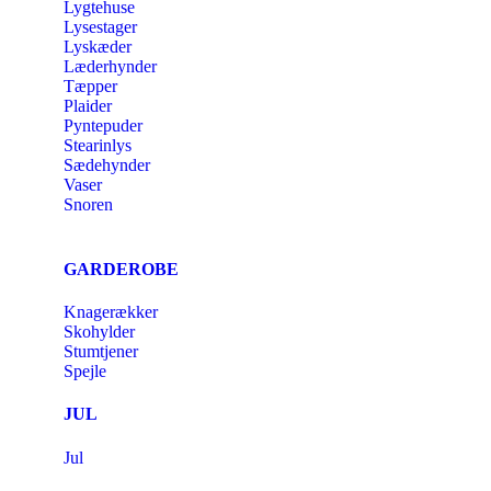
Lygtehuse
Lysestager
Lyskæder
Læderhynder
Tæpper
Plaider
Pyntepuder
Stearinlys
Sædehynder
Vaser
Snoren
GARDEROBE
Knagerækker
Skohylder
Stumtjener
Spejle
JUL
Jul