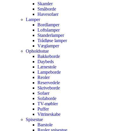
Skamler
Småborde
Havesofaer
Lamper
Bordlamper
Loftslamper
Standerlamper
Trådløse lamper
Væglamper
Opholdsstue
Bakkeborde
Daybeds
Lænestole
Lampeborde
Reoler
Reservedele
Skriveborde
Sofaer
Sofaborde
TV-møbler
Puffer
Vitrineskabe
Spisestue
Barstole
Reoler spisestue