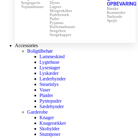
Sengegavle
Dyner
OPBEVARING
Topmadrasser
Lagner
Bænke
Morgenkåber
Kommoder
Pudebetræk
Natborde
Puder
Spejle
Pyjamas
Rullemadrasser
Sengeben
Sengekapper
Accessories
Boligtilbehør
Lammeskind
Lygtehuse
Lysestager
Lyskæder
Læderhynder
Stearinlys
Vaser
Plaider
Pyntepuder
Sædehynder
Garderobe
Knager
Knagerækker
Skohylder
Stumtjener