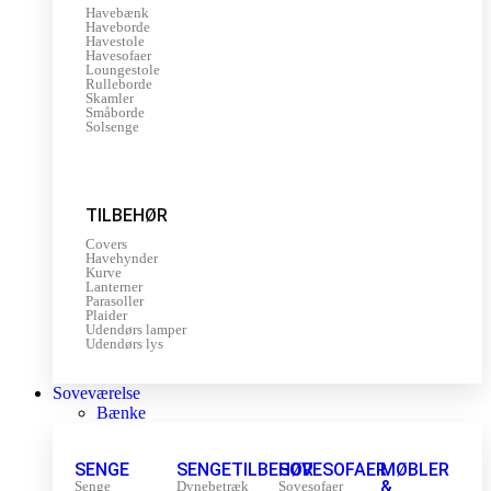
Havebænk
Haveborde
Havestole
Havesofaer
Loungestole
Rulleborde
Skamler
Småborde
Solsenge
TILBEHØR
Covers
Havehynder
Kurve
Lanterner
Parasoller
Plaider
Udendørs lamper
Udendørs lys
Soveværelse
Bænke
SENGE
SENGETILBEHØR
SOVESOFAER
MØBLER
&
Senge
Dynebetræk
Sovesofaer