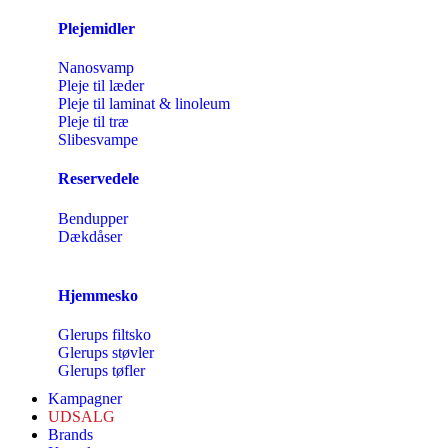
Plejemidler
Nanosvamp
Pleje til læder
Pleje til laminat & linoleum
Pleje til træ
Slibesvampe
Reservedele
Bendupper
Dækdåser
Hjemmesko
Glerups filtsko
Glerups støvler
Glerups tøfler
Kampagner
UDSALG
Brands