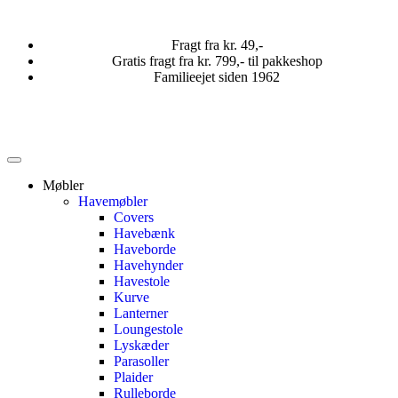
Fragt fra kr. 49,-
Gratis fragt fra kr. 799,- til pakkeshop
Familieejet siden 1962
Møbler
Havemøbler
Covers
Havebænk
Haveborde
Havehynder
Havestole
Kurve
Lanterner
Loungestole
Lyskæder
Parasoller
Plaider
Rulleborde