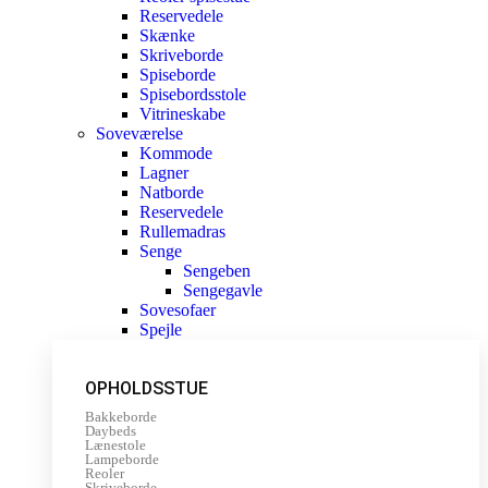
Reservedele
Skænke
Skriveborde
Spiseborde
Spisebordsstole
Vitrineskabe
Soveværelse
Kommode
Lagner
Natborde
Reservedele
Rullemadras
Senge
Sengeben
Sengegavle
Sovesofaer
Spejle
OPHOLDSSTUE
Bakkeborde
Daybeds
Lænestole
Lampeborde
Reoler
Skriveborde