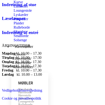
Kurve
Indretning af stue
Lanterner
Loungestole
Lyskæder
Læselamper
Parasoller
Plaider
Rulleborde
Skamler
Indretning af entré
Småborde
Solsenge
ÅBNINGSTIDER
Havemøbler
Mandag
​ kl. 10.00 – 17.30​
Covers
Tirsdag
​ kl. 10.00 – 17:30​
Havebænk
Onsdag
​ kl. 10.00 – 17.30​
Haveborde
Torsdag
​ kl. 10.00 – 17.30​
Havehynder
Fredag
​ kl. 10.00 – 17.30​
Lørdag
​ kl. 10.00 – 13.00
MØBLER
Havebænk
Vedligeholdelsesvejledning
Haveborde
Havestole
Cookie og privatlivspolitik
Havesofaer
Loungestole
Rulleborde