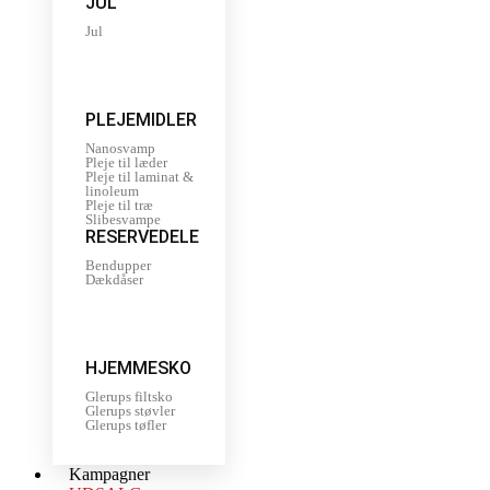
JUL
Jul
PLEJEMIDLER
Nanosvamp
Pleje til læder
Pleje til laminat &
linoleum
Pleje til træ
Slibesvampe
RESERVEDELE
Bendupper
Dækdåser
HJEMMESKO
Glerups filtsko
Glerups støvler
Glerups tøfler
Kampagner