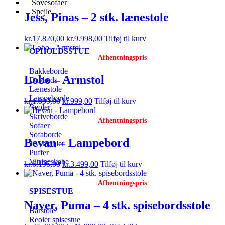
Sovesofaer
Spejle
Jess, Pinas – 2 stk. lænestole
kr.
17.820,00
kr.
9.998,00
Tilføj til kurv
OPHOLDSSTUE
Afhentningspris
Bakkeborde
Lobo – Armstol
Daybeds
Lænestole
Lampeborde
kr.
1.899,00
kr.
999,00
Tilføj til kurv
Reoler
Skriveborde
Afhentningspris
Sofaer
Sofaborde
Bevan – Lampebord
TV-møbler
Puffer
Vitrineskabe
kr.
6.195,00
kr.
3.499,00
Tilføj til kurv
Afhentningspris
SPISESTUE
Naver, Puma – 4 stk. spisebordsstole
Barstole
Reoler spisestue