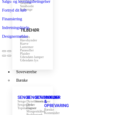
Salgs- og leveringsbetingelser
Skamler
Småborde
Solsenge
Fortryd dit køb
Finansiering
Indretningshjælp
TILBEHØR
Designermøbler
Covers
Havehynder
Kurve
Lanterner
Parasoller
Plaider
Udendørs lamper
Udendørs lys
Soveværelse
Bænke
SENGE
SENGETILBEHØR
SOVESOFAER
MØBLER
&
Senge
Dynebetræk
Sovesofaer
Sengegavle
Dyner
OPBEVARING
Topmadrasser
Lagner
Bænke
Morgenkåber
Kommoder
Pudebetræk