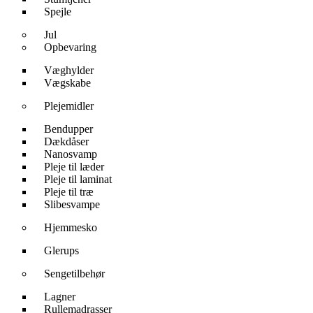
Spejle
Jul
Opbevaring
Væghylder
Vægskabe
Plejemidler
Bendupper
Dækdåser
Nanosvamp
Pleje til læder
Pleje til laminat
Pleje til træ
Slibesvampe
Hjemmesko
Glerups
Sengetilbehør
Lagner
Rullemadrasser