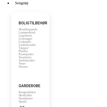
Sengetøj
BOLIGTILBEHØR
Skraldespande
Lammeskind
Lygtehuse
Lysestager
Lyskæder
Læderhynder
Tæpper
Plaider
Pyntepuder
Stearinlys
Sædehynder
Vaser
Snoren
GARDEROBE
Knagerækker
Skohylder
Stumtjener
Spejle