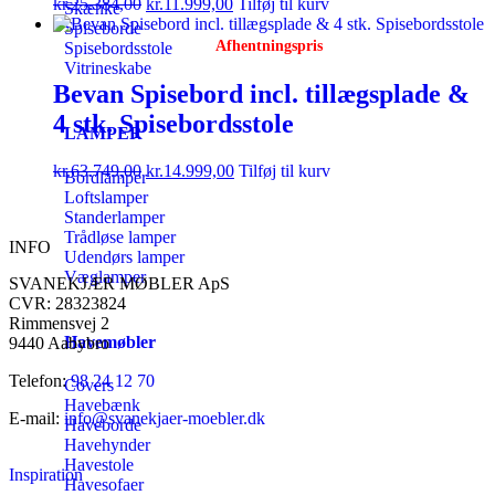
kr.
25.384,00
kr.
11.999,00
Tilføj til kurv
Skænke
Spiseborde
Afhentningspris
Spisebordsstole
Vitrineskabe
Bevan Spisebord incl. tillægsplade &
4 stk. Spisebordsstole
LAMPER
kr.
63.749,00
kr.
14.999,00
Tilføj til kurv
Bordlamper
Loftslamper
Standerlamper
Trådløse lamper
INFO
Udendørs lamper
Væglamper
SVANEKJÆR MØBLER ApS
CVR: 28323824
Rimmensvej 2
Havemøbler
9440 Aabybro
Telefon:
98 24 12 70
Covers
Havebænk
E-mail:
info@svanekjaer-moebler.dk
Haveborde
Havehynder
Havestole
Inspiration
Havesofaer