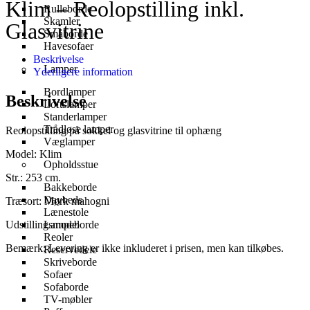
Klim – Reolopstilling inkl.
Rulleborde
Skamler
Glasvitrine
Småborde
Havesofaer
Beskrivelse
Lamper
Yderligere information
Bordlamper
Beskrivelse
Loftslamper
Standerlamper
Trådløse lamper
Reolopstilling på sokkel og glasvitrine til ophæng
Væglamper
Model: Klim
Opholdsstue
Str.: 253 cm.
Bakkeborde
Daybeds
Træsort: Mørk mahogni
Lænestole
Udstillingsmodel
Lampeborde
Reoler
Bemærk: Levering er ikke inkluderet i prisen, men kan tilkøbes.
Reservedele
Skriveborde
Sofaer
Sofaborde
TV-møbler