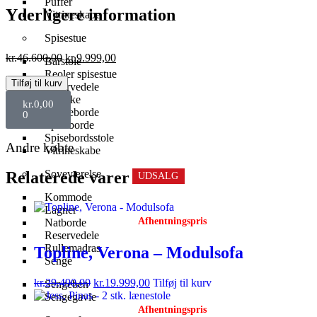
Puffer
Yderligere information
Vitrineskabe
Spisestue
kr.
46.600,00
kr.
9.999,00
Barstole
Reoler spisestue
Tilføj til kurv
Reservedele
Skænke
kr.
0,00
Skriveborde
0
Spiseborde
Spisebordsstole
Andre købte
Vitrineskabe
Soveværelse
Relaterede varer
UDSALG
UDSALG
UDSALG
UDSALG
UDSALG
UDSALG
Kommode
Lagner
Afhentningspris
Natborde
Reservedele
Rullemadras
Topline, Verona – Modulsofa
Senge
kr.
29.490,00
kr.
19.999,00
Tilføj til kurv
Sengeben
Sengegavle
Afhentningspris