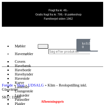
Fragt fra kr. 49,-
Gratis fragt fra kr. 799,- til pakkeshop
Familieejet siden 1962
kr.
0,00
Møbler
0
Havemøbler
Covers
Havebænk
Haveborde
UDSALG
Havehynder
Havestole
Kurve
Forside
»
Shop
»
UDSALG
»
Klim – Reolopstilling inkl.
Lanterner
Glasvitrine
Loungestole
Lyskæder
SKU: 11688
Parasoller
Afhentningspris
Plaider