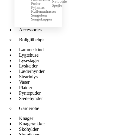
Natborde
Puder
Spejle
Pyjamas
Rullemadrasser
Sengeben
Sengekapper
Accessories
Boligtilbehør
Lammeskind
Lygtehuse
Lysestager
Lyskæder
Læderhynder
Stearinlys
Vaser
Plaider
Pyntepuder
Sædehynder
Garderobe
Knager
Knagerækker
Skohylder
Stumtjener