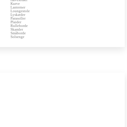
Kurve
Lanterner
Loungestole
Lyskæder
Parasoller
Plaider
Rulleborde
Skamler
Småborde
Solsenge