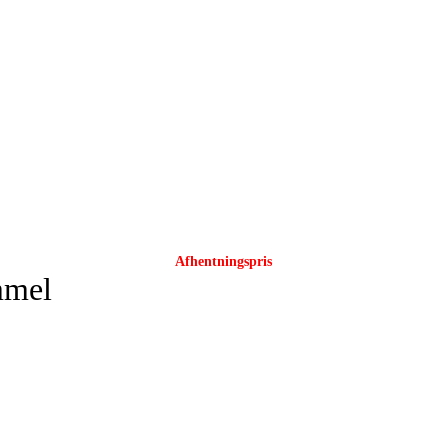
UDSALG
Afhentningspris
mmel