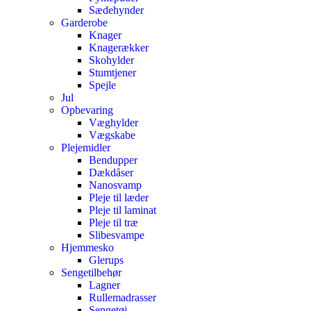
Sædehynder
Garderobe
Knager
Knagerækker
Skohylder
Stumtjener
Spejle
Jul
Opbevaring
Væghylder
Vægskabe
Plejemidler
Bendupper
Dækdåser
Nanosvamp
Pleje til læder
Pleje til laminat
Pleje til træ
Slibesvampe
Hjemmesko
Glerups
Sengetilbehør
Lagner
Rullemadrasser
Sengetøj