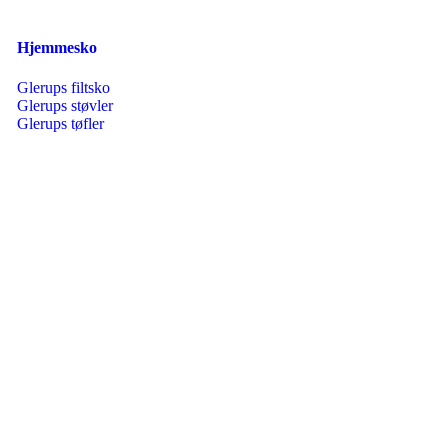
Hjemmesko
Glerups filtsko
Glerups støvler
Glerups tøfler