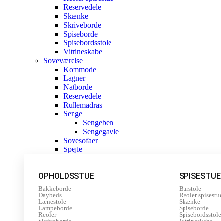
Reservedele
Skænke
Skriveborde
Spiseborde
Spisebordsstole
Vitrineskabe
Soveværelse
Kommode
Lagner
Natborde
Reservedele
Rullemadras
Senge
Sengeben
Sengegavle
Sovesofaer
Spejle
OPHOLDSSTUE
SPISESTUE
Bakkeborde
Barstole
Daybeds
Reoler spisestu
Lænestole
Skænke
Lampeborde
Spiseborde
Reoler
Spisebordsstole
Skriveborde
Vitrineskabe