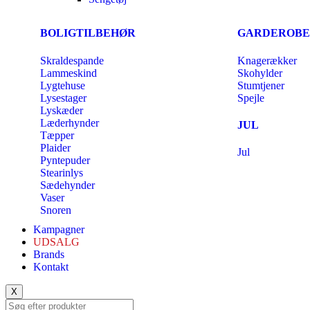
BOLIGTILBEHØR
GARDEROBE
Skraldespande
Knagerækker
Lammeskind
Skohylder
Lygtehuse
Stumtjener
Lysestager
Spejle
Lyskæder
Læderhynder
JUL
Tæpper
Plaider
Jul
Pyntepuder
Stearinlys
Sædehynder
Vaser
Snoren
Kampagner
UDSALG
Brands
Kontakt
X