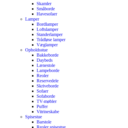
Skamler
Småborde
Havesofaer
Lamper
Bordlamper
Loftslamper
Standerlamper
Trådløse lamper
Væglamper
Opholdsstue
Bakkeborde
Daybeds
Lænestole
Lampeborde
Reoler
Reservedele
Skriveborde
Sofaer
Sofaborde
TV-møbler
Puffer
Vitrineskabe
Spisestue
Barstole
Reoler spisestue