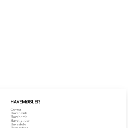
HAVEMØBLER
Covers
Havebænk
Haveborde
Havehynder
Havestole
Havesofaer