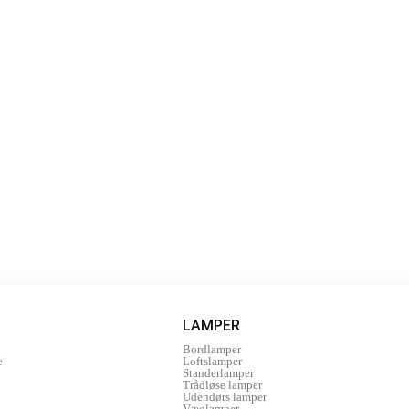
LAMPER
Bordlamper
e
Loftslamper
Standerlamper
Trådløse lamper
Udendørs lamper
Væglamper