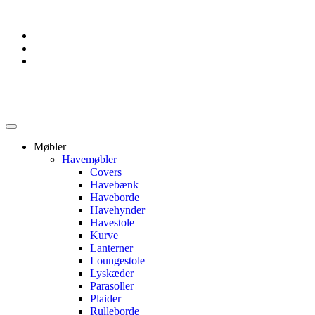
Møbler
Havemøbler
Covers
Havebænk
Haveborde
Havehynder
Havestole
Kurve
Lanterner
Loungestole
Lyskæder
Parasoller
Plaider
Rulleborde