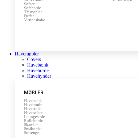
Sofaer
Sofaborde
TV-møbler
Puffer
Vitrineskabe
Havemøbler
Covers
Havebænk
Haveborde
Havehynder
MØBLER
Havebænk
Haveborde
Havestole
Havesofaer
Loungestole
Rulleborde
Skamler
Småborde
Solsenge