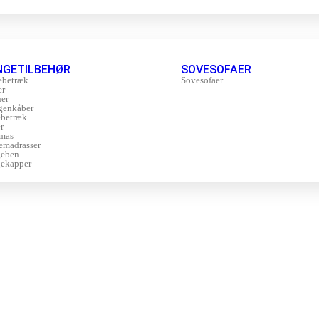
NGETILBEHØR
SOVESOFAER
ebetræk
Sovesofaer
er
er
genkåber
betræk
r
mas
emadrasser
geben
ekapper