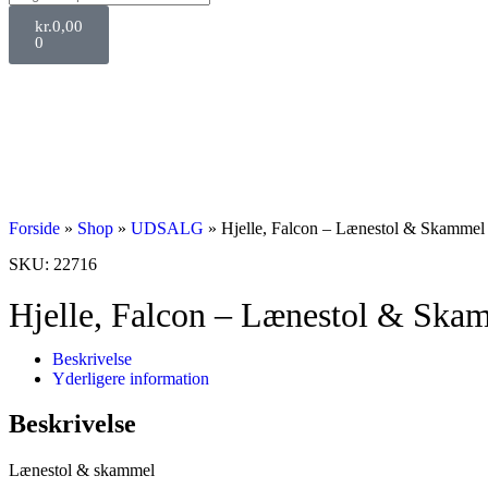
kr.
0,00
0
Forside
»
Shop
»
UDSALG
»
Hjelle, Falcon – Lænestol & Skammel
SKU: 22716
Hjelle, Falcon – Lænestol & Ska
Beskrivelse
Yderligere information
Beskrivelse
Lænestol & skammel