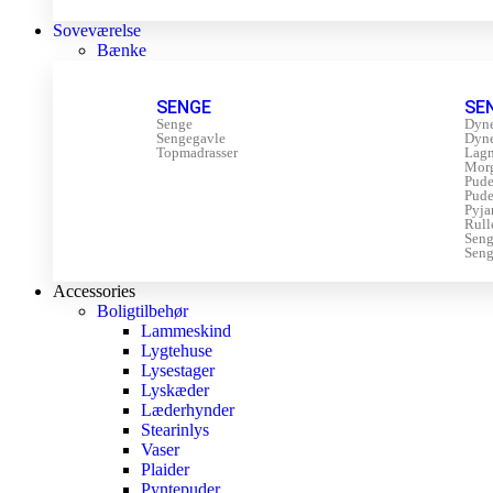
Soveværelse
Bænke
SENGE
SE
Senge
Dyn
Sengegavle
Dyn
Topmadrasser
Lagn
Mor
Pude
Pude
Pyja
Rull
Sen
Seng
Accessories
Boligtilbehør
Lammeskind
Lygtehuse
Lysestager
Lyskæder
Læderhynder
Stearinlys
Vaser
Plaider
Pyntepuder