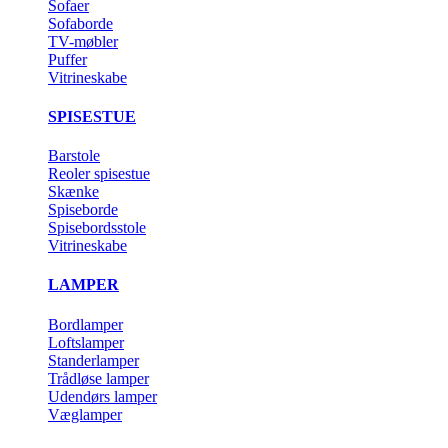
Sofaer
Sofaborde
TV-møbler
Puffer
Vitrineskabe
SPISESTUE
Barstole
Reoler spisestue
Skænke
Spiseborde
Spisebordsstole
Vitrineskabe
LAMPER
Bordlamper
Loftslamper
Standerlamper
Trådløse lamper
Udendørs lamper
Væglamper