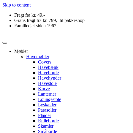
Skip to content
Fragt fra kr. 49,-
Gratis fragt fra kr. 799,- til pakkeshop
Familieejet siden 1962
Møbler
Havemøbler
Covers
Havebænk
Haveborde
Havehynder
Havestole
Kurve
Lanterner
Loungestole
Lyskæder
Parasoller
Plaider
Rulleborde
Skamler
Småborde