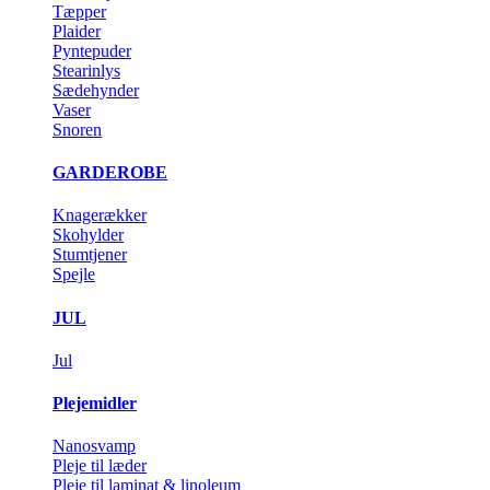
Tæpper
Plaider
Pyntepuder
Stearinlys
Sædehynder
Vaser
Snoren
GARDEROBE
Knagerækker
Skohylder
Stumtjener
Spejle
JUL
Jul
Plejemidler
Nanosvamp
Pleje til læder
Pleje til laminat & linoleum