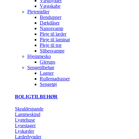
Væghylder
Vægskabe
Plejemidler
Bendupper
Dækdåser
Nanosvamp
Pleje til læder
Pleje til laminat
Pleje til træ
Slibesvampe
Hjemmesko
Glerups
Sengetilbehør
Lagner
Rullemadrasser
Sengetøj
BOLIGTILBEHØR
Skraldespande
Lammeskind
Lygtehuse
Lysestager
Lyskæder
Læderhynder