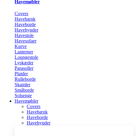
Havemøbler
Covers
Havebænk
Haveborde
Havehynder
Havestole
Havesofaer
Kurve
Lanterner
Loungestole
Lyskæder
Parasoller
Plaider
Rulleborde
Skamler
Småborde
Solsenge
Havemøbler
Covers
Havebænk
Haveborde
Havehynder