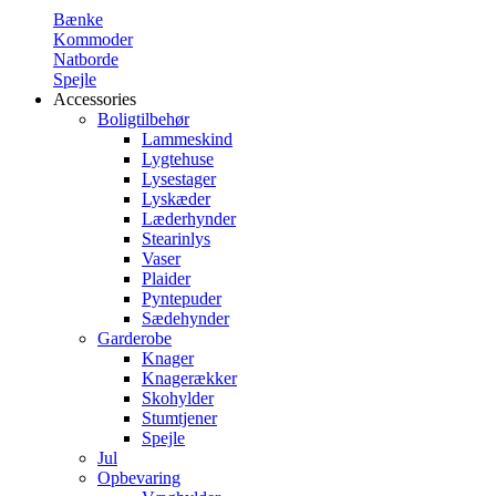
Bænke
Kommoder
Natborde
Spejle
Accessories
Boligtilbehør
Lammeskind
Lygtehuse
Lysestager
Lyskæder
Læderhynder
Stearinlys
Vaser
Plaider
Pyntepuder
Sædehynder
Garderobe
Knager
Knagerækker
Skohylder
Stumtjener
Spejle
Jul
Opbevaring