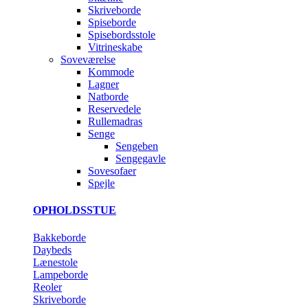
Skriveborde
Spiseborde
Spisebordsstole
Vitrineskabe
Soveværelse
Kommode
Lagner
Natborde
Reservedele
Rullemadras
Senge
Sengeben
Sengegavle
Sovesofaer
Spejle
OPHOLDSSTUE
Bakkeborde
Daybeds
Lænestole
Lampeborde
Reoler
Skriveborde