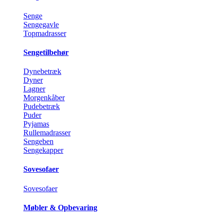
Senge
Sengegavle
Topmadrasser
Sengetilbehør
Dynebetræk
Dyner
Lagner
Morgenkåber
Pudebetræk
Puder
Pyjamas
Rullemadrasser
Sengeben
Sengekapper
Sovesofaer
Sovesofaer
Møbler & Opbevaring