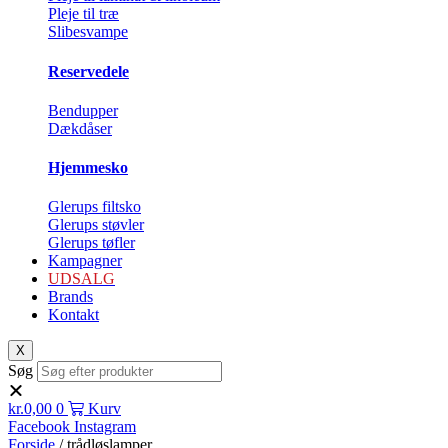
Pleje til træ
Slibesvampe
Reservedele
Bendupper
Dækdåser
Hjemmesko
Glerups filtsko
Glerups støvler
Glerups tøfler
Kampagner
UDSALG
Brands
Kontakt
X
Søg
kr.
0,00
0
Kurv
Facebook
Instagram
Forside
/ trådløslamper