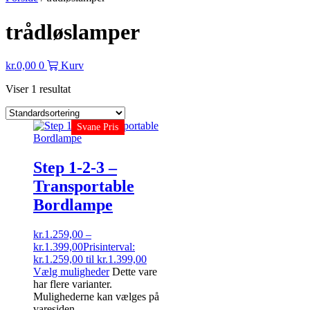
trådløslamper
kr.
0,00
0
Kurv
Viser 1 resultat
Svane Pris
Step 1-2-3 –
Transportable
Bordlampe
kr.
1.259,00
–
kr.
1.399,00
Prisinterval:
kr.1.259,00 til kr.1.399,00
Vælg muligheder
Dette vare
har flere varianter.
Mulighederne kan vælges på
varesiden