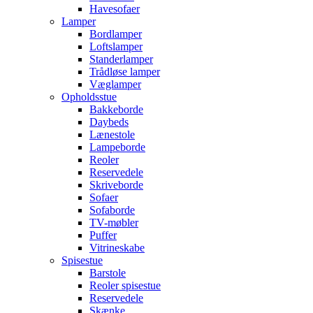
Havesofaer
Lamper
Bordlamper
Loftslamper
Standerlamper
Trådløse lamper
Væglamper
Opholdsstue
Bakkeborde
Daybeds
Lænestole
Lampeborde
Reoler
Reservedele
Skriveborde
Sofaer
Sofaborde
TV-møbler
Puffer
Vitrineskabe
Spisestue
Barstole
Reoler spisestue
Reservedele
Skænke