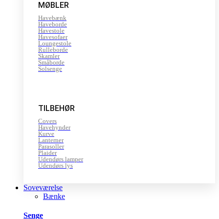
MØBLER
Havebænk
Haveborde
Havestole
Havesofaer
Loungestole
Rulleborde
Skamler
Småborde
Solsenge
TILBEHØR
Covers
Havehynder
Kurve
Lanterner
Parasoller
Plaider
Udendørs lamper
Udendørs lys
Soveværelse
Bænke
Senge