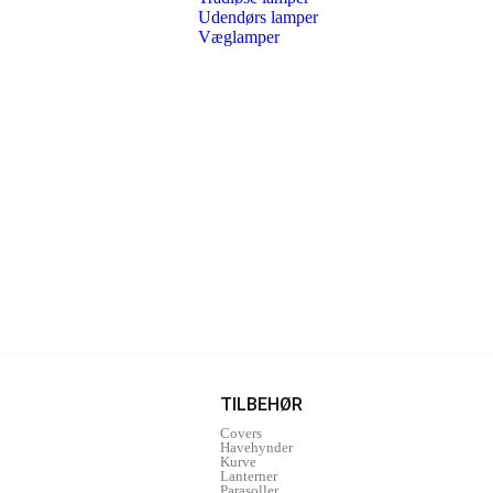
Udendørs lamper
Væglamper
TILBEHØR
Covers
Havehynder
Kurve
Lanterner
Parasoller