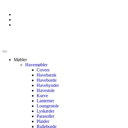
Møbler
Havemøbler
Covers
Havebænk
Haveborde
Havehynder
Havestole
Kurve
Lanterner
Loungestole
Lyskæder
Parasoller
Plaider
Rulleborde