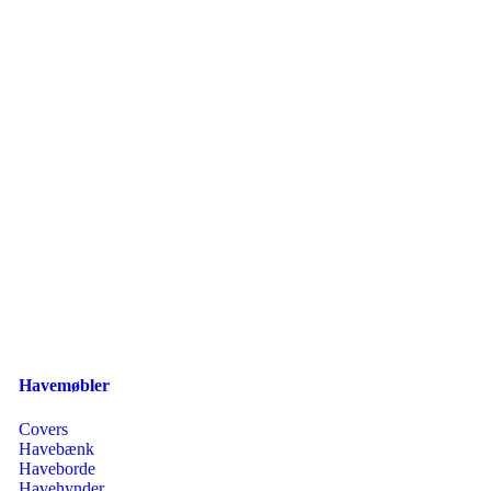
Havemøbler
Covers
Havebænk
Haveborde
Havehynder