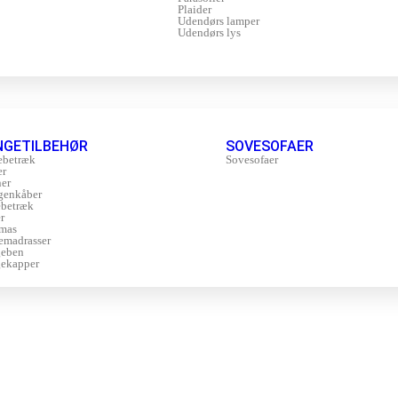
Plaider
Udendørs lamper
Udendørs lys
NGETILBEHØR
SOVESOFAER
ebetræk
Sovesofaer
er
er
genkåber
betræk
r
mas
emadrasser
geben
ekapper