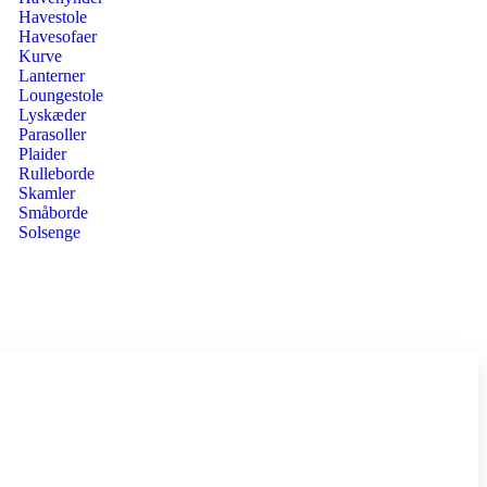
Havestole
Havesofaer
Kurve
Lanterner
Loungestole
Lyskæder
Parasoller
Plaider
Rulleborde
Skamler
Småborde
Solsenge