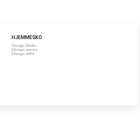
HJEMMESKO
Glerups filtsko
Glerups støvler
Glerups tøfler