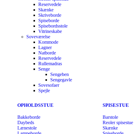
Reservedele
Skænke
Skriveborde
Spiseborde
Spisebordsstole
Vitrineskabe
Soveværelse
Kommode
Lagner
Natborde
Reservedele
Rullemadras
Senge
Sengeben
Sengegavle
Sovesofaer
Spejle
OPHOLDSSTUE
SPISESTUE
Bakkeborde
Barstole
Daybeds
Reoler spisestue
Lænestole
Skænke
Lampeborde
Spiseborde