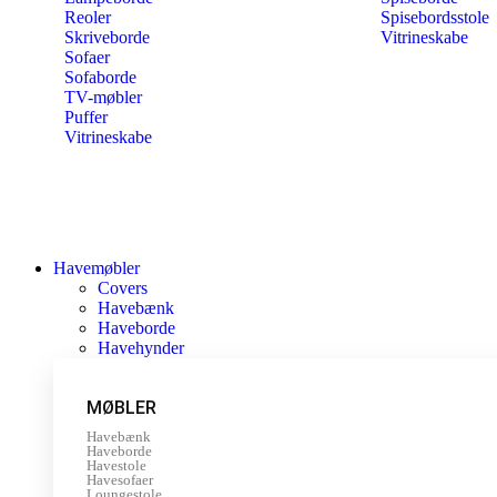
Reoler
Spisebordsstole
Skriveborde
Vitrineskabe
Sofaer
Sofaborde
TV-møbler
Puffer
Vitrineskabe
Havemøbler
Covers
Havebænk
Haveborde
Havehynder
MØBLER
Havebænk
Haveborde
Havestole
Havesofaer
Loungestole