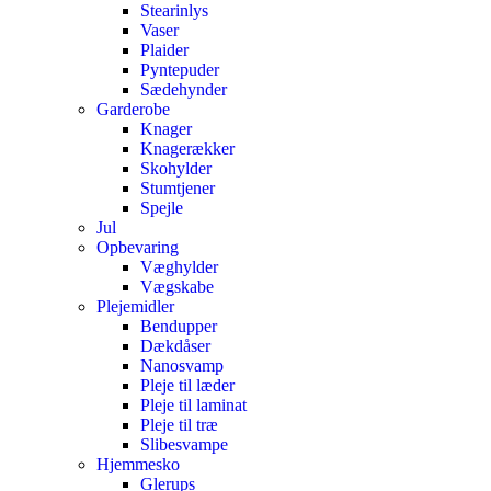
Stearinlys
Vaser
Plaider
Pyntepuder
Sædehynder
Garderobe
Knager
Knagerækker
Skohylder
Stumtjener
Spejle
Jul
Opbevaring
Væghylder
Vægskabe
Plejemidler
Bendupper
Dækdåser
Nanosvamp
Pleje til læder
Pleje til laminat
Pleje til træ
Slibesvampe
Hjemmesko
Glerups