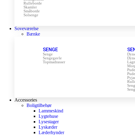
Rulleborde
Skamler
Småborde
Solsenge
Soveværelse
Bænke
SENGE
SE
Senge
Dyn
Sengegavle
Dyn
Topmadrasser
Lagn
Mor
Pude
Pude
Pyja
Rull
Sen
Seng
Accessories
Boligtilbehør
Lammeskind
Lygtehuse
Lysestager
Lyskæder
Læderhynder