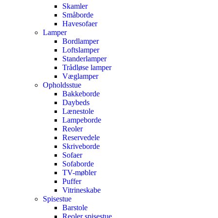
Skamler
Småborde
Havesofaer
Lamper
Bordlamper
Loftslamper
Standerlamper
Trådløse lamper
Væglamper
Opholdsstue
Bakkeborde
Daybeds
Lænestole
Lampeborde
Reoler
Reservedele
Skriveborde
Sofaer
Sofaborde
TV-møbler
Puffer
Vitrineskabe
Spisestue
Barstole
Reoler spisestue