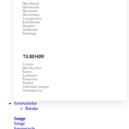
Havebænk
Haveborde
Havestole
Havesofaer
Loungestole
Rulleborde
Skamler
Småborde
Solsenge
TILBEHØR
Covers
Havehynder
Kurve
Lanterner
Parasoller
Plaider
Udendørs lamper
Udendørs lys
Soveværelse
Bænke
Senge
Senge
Sengegavle