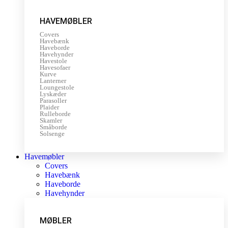
HAVEMØBLER
Covers
Havebænk
Haveborde
Havehynder
Havestole
Havesofaer
Kurve
Lanterner
Loungestole
Lyskæder
Parasoller
Plaider
Rulleborde
Skamler
Småborde
Solsenge
Havemøbler
Covers
Havebænk
Haveborde
Havehynder
MØBLER