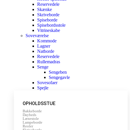
Reservedele
Skænke
Skriveborde
Spiseborde
Spisebordsstole
Vitrineskabe
Soveværelse
Kommode
Lagner
Natborde
Reservedele
Rullemadras
Senge
Sengeben
Sengegavle
Sovesofaer
Spejle
OPHOLDSSTUE
Bakkeborde
Daybeds
Lænestole
Lampeborde
Reoler
Skriveborde