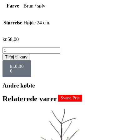
Farve
Brun / sølv
Størrelse
Højde 24 cm.
kr.
58,00
Tilføj til kurv
kr.
0,00
0
Andre købte
Relaterede varer
Svane Pris
Svane Pris
Svane Pris
Svane Pris
Svane Pris
Svane Pris