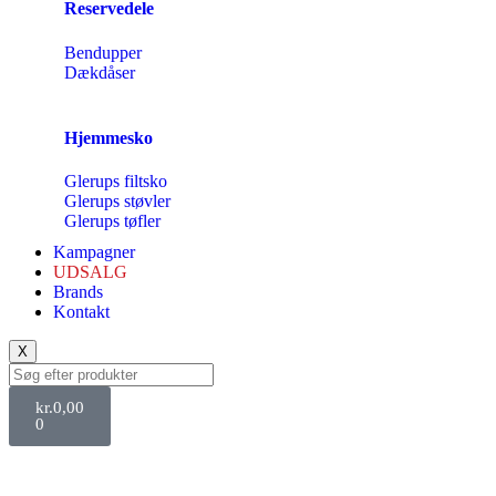
Reservedele
Bendupper
Dækdåser
Hjemmesko
Glerups filtsko
Glerups støvler
Glerups tøfler
Kampagner
UDSALG
Brands
Kontakt
X
kr.
0,00
0