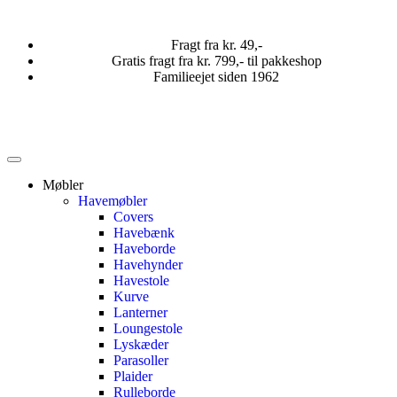
Fragt fra kr. 49,-
Gratis fragt fra kr. 799,- til pakkeshop
Familieejet siden 1962
Møbler
Havemøbler
Covers
Havebænk
Haveborde
Havehynder
Havestole
Kurve
Lanterner
Loungestole
Lyskæder
Parasoller
Plaider
Rulleborde