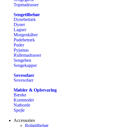
Topmadrasser
Sengetilbehør
Dynebetræk
Dyner
Lagner
Morgenkåber
Pudebetræk
Puder
Pyjamas
Rullemadrasser
Sengeben
Sengekapper
Sovesofaer
Sovesofaer
Møbler & Opbevaring
Bænke
Kommoder
Natborde
Spejle
Accessories
Boligtilbehør