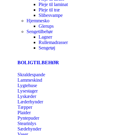
Pleje til laminat
Pleje til træ
Slibesvampe
Hjemmesko
Glerups
Sengetilbehør
Lagner
Rullemadrasser
Sengetøj
BOLIGTILBEHØR
Skraldespande
Lammeskind
Lygtehuse
Lysestager
Lyskæder
Læderhynder
Tæpper
Plaider
Pyntepuder
Stearinlys
Sædehynder
Vaser