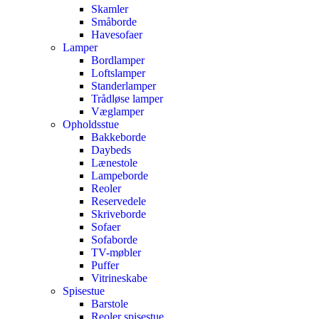
Skamler
Småborde
Havesofaer
Lamper
Bordlamper
Loftslamper
Standerlamper
Trådløse lamper
Væglamper
Opholdsstue
Bakkeborde
Daybeds
Lænestole
Lampeborde
Reoler
Reservedele
Skriveborde
Sofaer
Sofaborde
TV-møbler
Puffer
Vitrineskabe
Spisestue
Barstole
Reoler spisestue