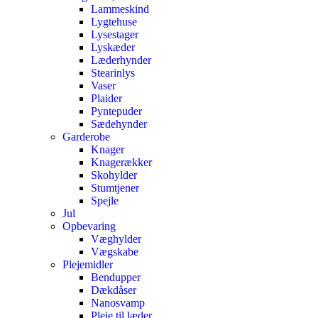
Lammeskind
Lygtehuse
Lysestager
Lyskæder
Læderhynder
Stearinlys
Vaser
Plaider
Pyntepuder
Sædehynder
Garderobe
Knager
Knagerækker
Skohylder
Stumtjener
Spejle
Jul
Opbevaring
Væghylder
Vægskabe
Plejemidler
Bendupper
Dækdåser
Nanosvamp
Pleje til læder