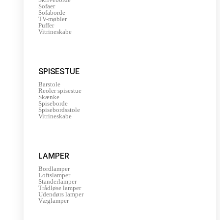
Sofaer
Sofaborde
TV-møbler
Puffer
Vitrineskabe
SPISESTUE
Barstole
Reoler spisestue
Skænke
Spiseborde
Spisebordsstole
Vitrineskabe
LAMPER
Bordlamper
Loftslamper
Standerlamper
Trådløse lamper
Udendørs lamper
Væglamper