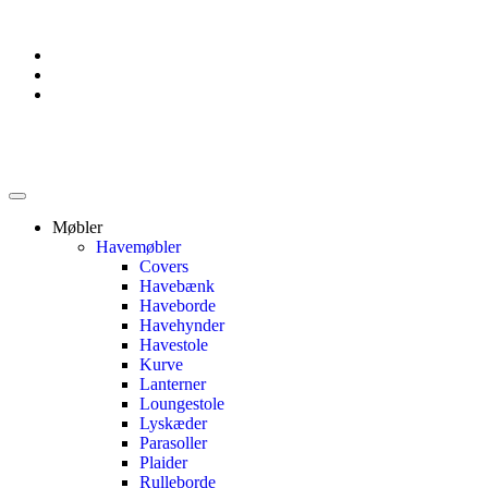
Møbler
Havemøbler
Covers
Havebænk
Haveborde
Havehynder
Havestole
Kurve
Lanterner
Loungestole
Lyskæder
Parasoller
Plaider
Rulleborde