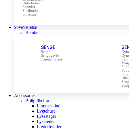
Rulleborde
Skamler
Småborde
Solsenge
Soveværelse
Bænke
SENGE
SE
Senge
Dyn
Sengegavle
Dyn
Topmadrasser
Lagn
Mor
Pude
Pude
Pyja
Rull
Sen
Seng
Accessories
Boligtilbehør
Lammeskind
Lygtehuse
Lysestager
Lyskæder
Læderhynder