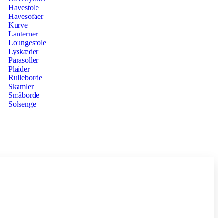
Havestole
Havesofaer
Kurve
Lanterner
Loungestole
Lyskæder
Parasoller
Plaider
Rulleborde
Skamler
Småborde
Solsenge