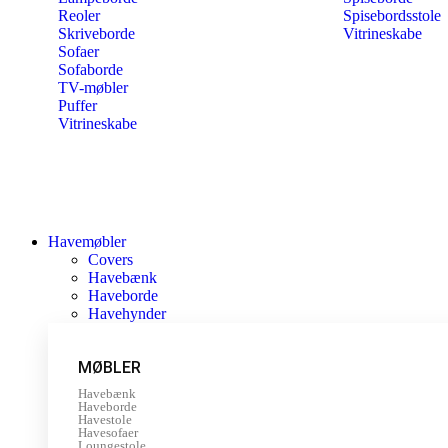
Reoler
Spisebordsstole
Skriveborde
Vitrineskabe
Sofaer
Sofaborde
TV-møbler
Puffer
Vitrineskabe
Havemøbler
Covers
Havebænk
Haveborde
Havehynder
MØBLER
Havebænk
Haveborde
Havestole
Havesofaer
Loungestole