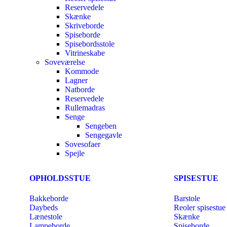
Reservedele
Skænke
Skriveborde
Spiseborde
Spisebordsstole
Vitrineskabe
Soveværelse
Kommode
Lagner
Natborde
Reservedele
Rullemadras
Senge
Sengeben
Sengegavle
Sovesofaer
Spejle
OPHOLDSSTUE
SPISESTUE
Bakkeborde
Barstole
Daybeds
Reoler spisestue
Lænestole
Skænke
Lampeborde
Spiseborde