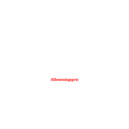
UDSALG
Afhentningspris