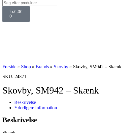
kr.
0,00
0
Forside
»
Shop
»
Brands
»
Skovby
»
Skovby, SM942 – Skænk
SKU: 24871
Skovby, SM942 – Skænk
Beskrivelse
Yderligere information
Beskrivelse
Skænk