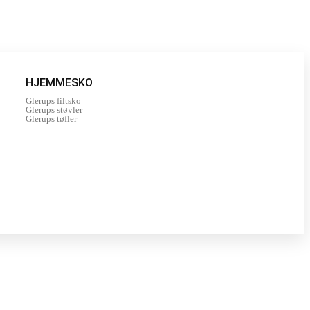
HJEMMESKO
Glerups filtsko
Glerups støvler
Glerups tøfler