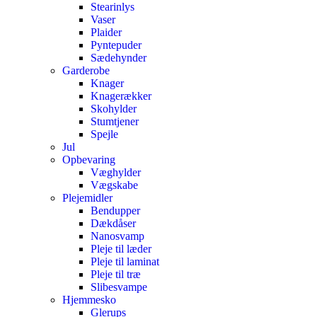
Stearinlys
Vaser
Plaider
Pyntepuder
Sædehynder
Garderobe
Knager
Knagerækker
Skohylder
Stumtjener
Spejle
Jul
Opbevaring
Væghylder
Vægskabe
Plejemidler
Bendupper
Dækdåser
Nanosvamp
Pleje til læder
Pleje til laminat
Pleje til træ
Slibesvampe
Hjemmesko
Glerups