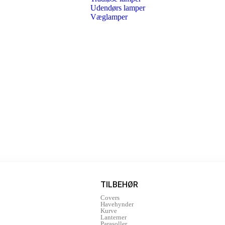
Udendørs lamper
Væglamper
TILBEHØR
Covers
Havehynder
Kurve
Lanterner
Parasoller