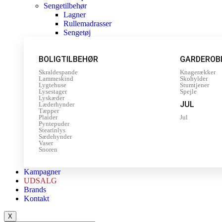
Sengetilbehør
Lagner
Rullemadrasser
Sengetøj
BOLIGTILBEHØR
GARDEROB
Skraldespande
Knagerækker
Lammeskind
Skohylder
Lygtehuse
Stumtjener
Lysestager
Spejle
Lyskæder
JUL
Læderhynder
Tæpper
Plaider
Jul
Pyntepuder
Stearinlys
Sædehynder
Vaser
Snoren
Kampagner
UDSALG
Brands
Kontakt
X