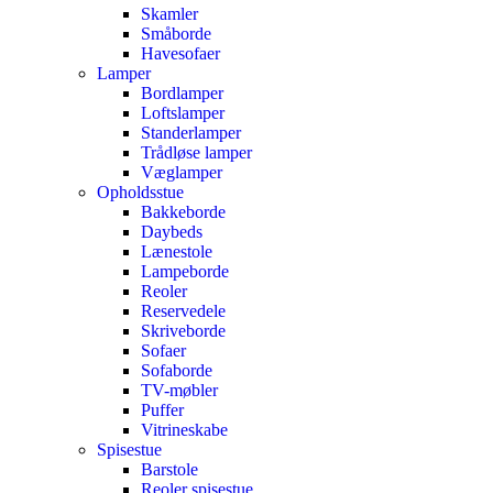
Skamler
Småborde
Havesofaer
Lamper
Bordlamper
Loftslamper
Standerlamper
Trådløse lamper
Væglamper
Opholdsstue
Bakkeborde
Daybeds
Lænestole
Lampeborde
Reoler
Reservedele
Skriveborde
Sofaer
Sofaborde
TV-møbler
Puffer
Vitrineskabe
Spisestue
Barstole
Reoler spisestue