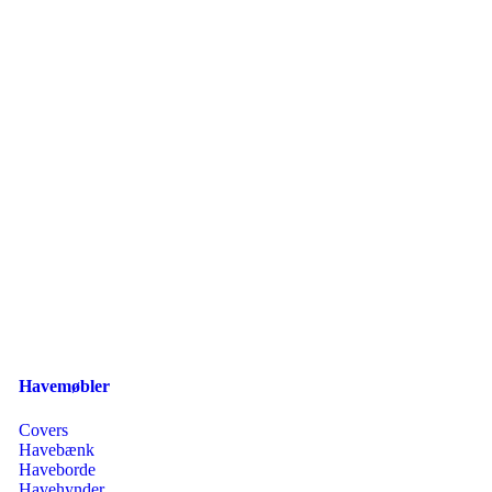
Havemøbler
Covers
Havebænk
Haveborde
Havehynder