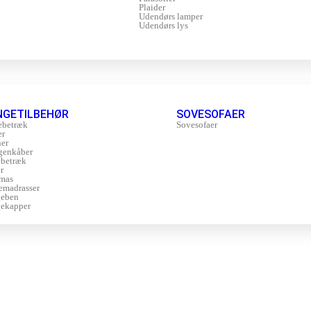
Plaider
Udendørs lamper
Udendørs lys
NGETILBEHØR
SOVESOFAER
ebetræk
Sovesofaer
er
er
genkåber
betræk
r
mas
emadrasser
geben
ekapper