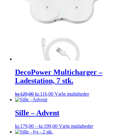
vælges
på
varesiden
DecoPower Multicharger –
Ladestation, 7 stk.
Den
Den
Dette
kr.
129,00
kr.
116,00
Vælg muligheder
oprindelige
aktuelle
vare
pris
pris
har
var:
er:
flere
Sille – Advent
kr.129,00.
kr.116,00.
varianter.
Mulighederne
Prisinterval:
Dette
kr.
179,00
–
kr.
199,00
Vælg muligheder
kan
kr.179,00
vare
vælges
til
har
på