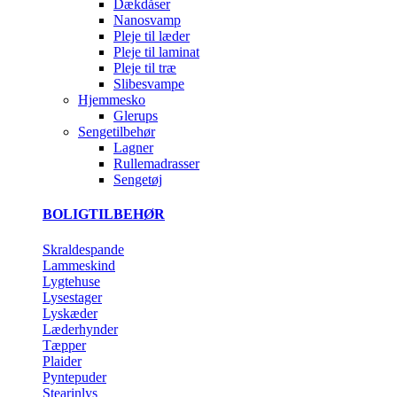
Dækdåser
Nanosvamp
Pleje til læder
Pleje til laminat
Pleje til træ
Slibesvampe
Hjemmesko
Glerups
Sengetilbehør
Lagner
Rullemadrasser
Sengetøj
BOLIGTILBEHØR
Skraldespande
Lammeskind
Lygtehuse
Lysestager
Lyskæder
Læderhynder
Tæpper
Plaider
Pyntepuder
Stearinlys