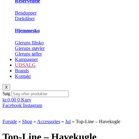
Reservedele
Bendupper
Dækdåser
Hjemmesko
Glerups filtsko
Glerups støvler
Glerups tøfler
Kampagner
UDSALG
Brands
Kontakt
X
Søg
kr.
0,00
0
Kurv
Facebook
Instagram
Forside
»
Shop
»
Accessories
»
Jul
»
Top-Line – Havekugle
Top-Line – Havekugle