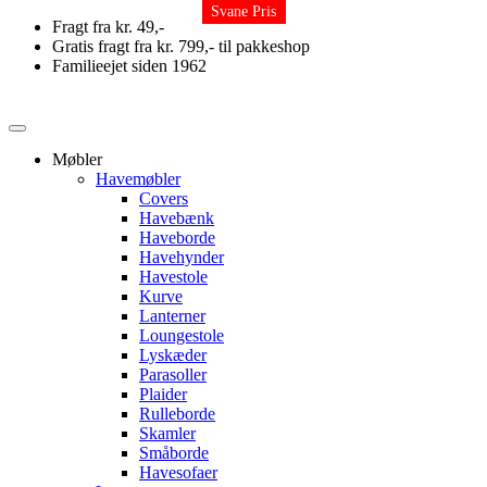
Svane Pris
Svane Pris
Svane Pris
Svane Pris
Svane Pris
Svane Pris
Svane Pris
Skip
Fragt fra kr. 49,-
to
Gratis fragt fra kr. 799,- til pakkeshop
content
Familieejet siden 1962
Møbler
Havemøbler
Covers
Havebænk
Haveborde
Havehynder
Havestole
Kurve
Lanterner
Loungestole
Lyskæder
Parasoller
Plaider
Rulleborde
Skamler
Småborde
Havesofaer