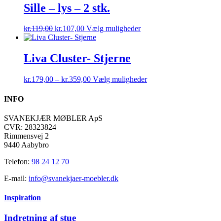
kr.199,00
flere
Sille – lys – 2 stk.
varesiden
varianter.
Mulighederne
Den
Den
Dette
kr.
119,00
kr.
107,00
Vælg muligheder
kan
oprindelige
aktuelle
vare
vælges
pris
pris
har
på
var:
er:
flere
Liva Cluster- Stjerne
varesiden
kr.119,00.
kr.107,00.
varianter.
Mulighederne
Prisinterval:
Dette
kr.
179,00
–
kr.
359,00
Vælg muligheder
kan
kr.179,00
vare
vælges
til
har
INFO
på
kr.359,00
flere
varesiden
varianter.
SVANEKJÆR MØBLER ApS
Mulighederne
CVR: 28323824
kan
Rimmensvej 2
vælges
9440 Aabybro
på
varesiden
Telefon:
98 24 12 70
E-mail:
info@svanekjaer-moebler.dk
Inspiration
Indretning af stue