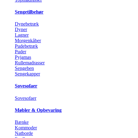
Sengetilbehør
Dynebetræk
Dyner
Lagner
Morgenkåber
Pudebetræk
Puder
Pyjamas
Rullemadrasser
Sengeben
Sengekapper
Sovesofaer
Sovesofaer
Møbler & Opbevaring
Bænke
Kommoder
Natborde