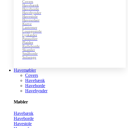
Covers
Havebænk
Haveborde
Havehynder
Havestole
Havesofaer
Kurve
Lanterner
Loungestole
Lyskæder
Parasoller
Plaider
Rulleborde
Skamler
Småborde
Solsenge
Havemøbler
Covers
Havebænk
Haveborde
Havehynder
Møbler
Havebænk
Haveborde
Havestole