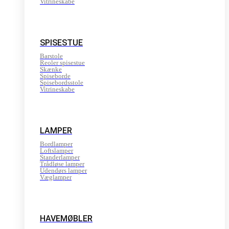
Vitrineskabe
SPISESTUE
Barstole
Reoler spisestue
Skænke
Spiseborde
Spisebordsstole
Vitrineskabe
LAMPER
Bordlamper
Loftslamper
Standerlamper
Trådløse lamper
Udendørs lamper
Væglamper
HAVEMØBLER