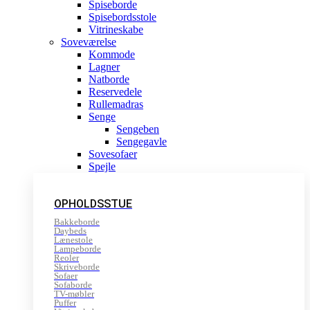
Spiseborde
Spisebordsstole
Vitrineskabe
Soveværelse
Kommode
Lagner
Natborde
Reservedele
Rullemadras
Senge
Sengeben
Sengegavle
Sovesofaer
Spejle
OPHOLDSSTUE
Bakkeborde
Daybeds
Lænestole
Lampeborde
Reoler
Skriveborde
Sofaer
Sofaborde
TV-møbler
Puffer