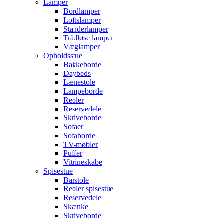
Lamper
Bordlamper
Loftslamper
Standerlamper
Trådløse lamper
Væglamper
Opholdsstue
Bakkeborde
Daybeds
Lænestole
Lampeborde
Reoler
Reservedele
Skriveborde
Sofaer
Sofaborde
TV-møbler
Puffer
Vitrineskabe
Spisestue
Barstole
Reoler spisestue
Reservedele
Skænke
Skriveborde