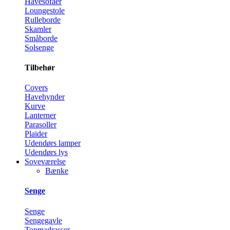
Havesofaer
Loungestole
Rulleborde
Skamler
Småborde
Solsenge
Tilbehør
Covers
Havehynder
Kurve
Lanterner
Parasoller
Plaider
Udendørs lamper
Udendørs lys
Soveværelse
Bænke
Senge
Senge
Sengegavle
Topmadrasser