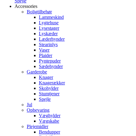
Spejle
Accessories
Boligtilbehør
Lammeskind
Lygtehuse
Lysestager
Lyskæder
Læderhynder
Stearinlys
Vaser
Plaider
Pyntepuder
Sædehynder
Garderobe
Knager
Knagerækker
Skohylder
Stumtjener
Spejle
Jul
Opbevaring
Væghylder
Vægskabe
Plejemidler
Bendupper