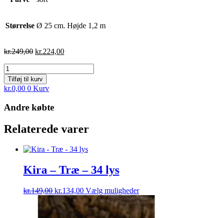
Størrelse
Ø 25 cm. Højde 1,2 m
Den
Den
kr.
249,00
kr.
224,00
oprindelige
aktuelle
Top-
pris
pris
Line
var:
er:
Tilføj til kurv
-
kr.249,00.
kr.224,00.
kr.
0,00
0
Kurv
Havekugle
antal
Andre købte
Relaterede varer
Kira – Træ – 34 lys
Den
Den
Dette
kr.
149,00
kr.
134,00
Vælg muligheder
oprindelige
aktuelle
vare
pris
pris
har
var:
er:
flere