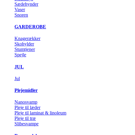
Sædehynder
Vaser
Snoren
GARDEROBE
Knagerækker
Skohylder
Stumtjener
Spejle
JUL
Jul
Plejemidler
Nanosvamp
Pleje til læder
Pleje til laminat & linoleum
Pleje til træ
Slibesvampe