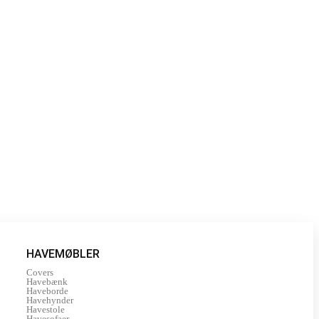
HAVEMØBLER
Covers
Havebænk
Haveborde
Havehynder
Havestole
Havesofaer