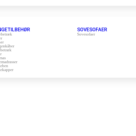
NGETILBEHØR
SOVESOFAER
ebetræk
Sovesofaer
er
er
genkåber
betræk
r
mas
emadrasser
geben
ekapper