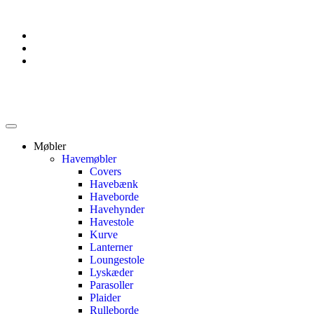
Møbler
Havemøbler
Covers
Havebænk
Haveborde
Havehynder
Havestole
Kurve
Lanterner
Loungestole
Lyskæder
Parasoller
Plaider
Rulleborde