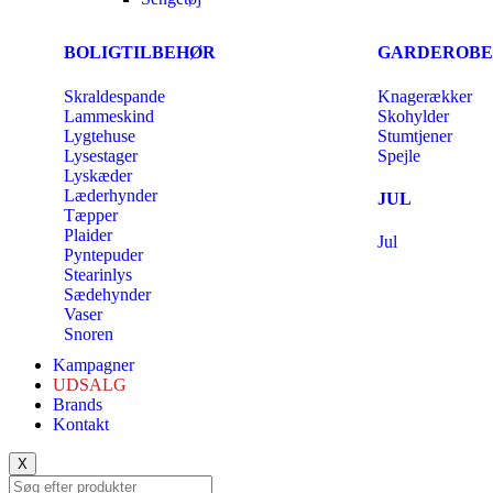
BOLIGTILBEHØR
GARDEROBE
Skraldespande
Knagerækker
Lammeskind
Skohylder
Lygtehuse
Stumtjener
Lysestager
Spejle
Lyskæder
Læderhynder
JUL
Tæpper
Plaider
Jul
Pyntepuder
Stearinlys
Sædehynder
Vaser
Snoren
Kampagner
UDSALG
Brands
Kontakt
X