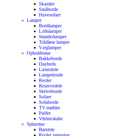
Skamler
Småborde
Havesofaer
Lamper
Bordlamper
Loftslamper
Standerlamper
Trådløse lamper
Væglamper
Opholdsstue
Bakkeborde
Daybeds
Lænestole
Lampeborde
Reoler
Reservedele
Skriveborde
Sofaer
Sofaborde
TV-møbler
Puffer
Vitrineskabe
Spisestue
Barstole
Reoler spisestue