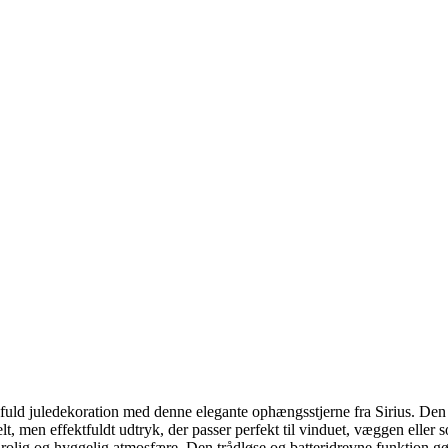
Svane Pris
fuld juledekoration med denne elegante ophængsstjerne fra Sirius. Den
elt, men effektfuldt udtryk, der passer perfekt til vinduet, væggen elle
n rolig og hyggelig atmosfære. Den trådløse og batteridrevne funktion gø