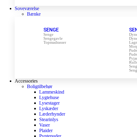
Soveværelse
Bænke
SENGE
SE
Senge
Dyn
Sengegavle
Dyn
Topmadrasser
Lagn
Mor
Pude
Pude
Pyja
Rull
Sen
Seng
Accessories
Boligtilbehør
Lammeskind
Lygtehuse
Lysestager
Lyskæder
Læderhynder
Stearinlys
Vaser
Plaider
Pyntepuder