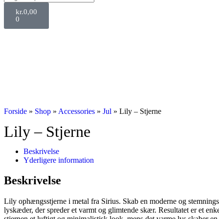
kr.
0,00
0
Forside
»
Shop
»
Accessories
»
Jul
»
Lily – Stjerne
Lily – Stjerne
Beskrivelse
Yderligere information
Beskrivelse
Lily ophængsstjerne i metal fra Sirius. Skab en moderne og stemnings
lyskæder, der spreder et varmt og glimtende skær. Resultatet er et enk
stjernen et luftigt og minimalistisk look, mens det varme lys skaber e