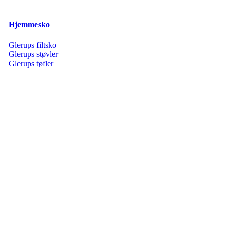
Hjemmesko
Glerups filtsko
Glerups støvler
Glerups tøfler