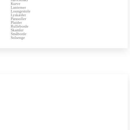
Kurve
Lanterner
Loungestole
Lyskæder
Parasoller
Plaider
Rulleborde
Skamler
Småborde
Solsenge