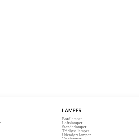
LAMPER
Bordlamper
e
Loftslamper
Standerlamper
Trådløse lamper
Udendørs lamper
Væglamper