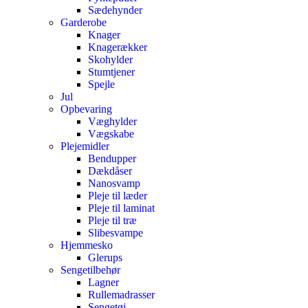
Sædehynder
Garderobe
Knager
Knagerækker
Skohylder
Stumtjener
Spejle
Jul
Opbevaring
Væghylder
Vægskabe
Plejemidler
Bendupper
Dækdåser
Nanosvamp
Pleje til læder
Pleje til laminat
Pleje til træ
Slibesvampe
Hjemmesko
Glerups
Sengetilbehør
Lagner
Rullemadrasser
Sengetøj