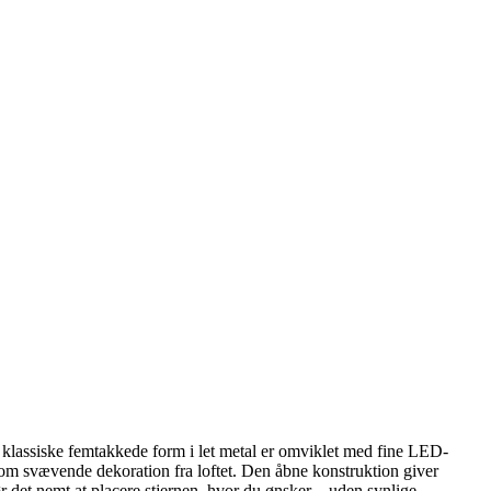
 klassiske femtakkede form i let metal er omviklet med fine LED-
r som svævende dekoration fra loftet. Den åbne konstruktion giver
r det nemt at placere stjernen, hvor du ønsker – uden synlige