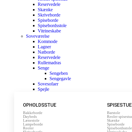
Reservedele
Skænke
Skriveborde
Spiseborde
Spisebordsstole
Vitrineskabe
Soveværelse
Kommode
Lagner
Natborde
Reservedele
Rullemadras
Senge
Sengeben
Sengegavle
Sovesofaer
Spejle
OPHOLDSSTUE
SPISESTUE
Bakkeborde
Barstole
Daybeds
Reoler spisestu
Lænestole
Skænke
Lampeborde
Spiseborde
Reoler
Spisebordsstole
Skriveborde
Vitrineskabe