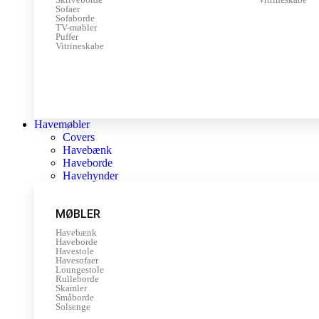
Sofaer
Sofaborde
TV-møbler
Puffer
Vitrineskabe
Havemøbler
Covers
Havebænk
Haveborde
Havehynder
MØBLER
Havebænk
Haveborde
Havestole
Havesofaer
Loungestole
Rulleborde
Skamler
Småborde
Solsenge