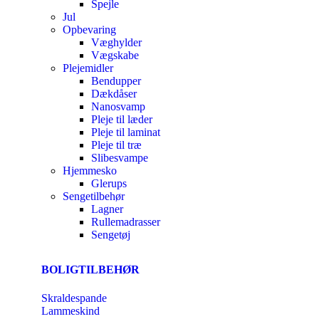
Spejle
Jul
Opbevaring
Væghylder
Vægskabe
Plejemidler
Bendupper
Dækdåser
Nanosvamp
Pleje til læder
Pleje til laminat
Pleje til træ
Slibesvampe
Hjemmesko
Glerups
Sengetilbehør
Lagner
Rullemadrasser
Sengetøj
BOLIGTILBEHØR
Skraldespande
Lammeskind