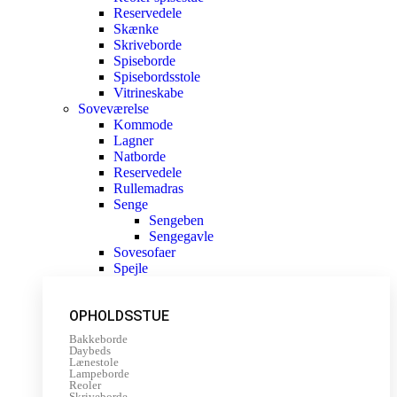
Reservedele
Skænke
Skriveborde
Spiseborde
Spisebordsstole
Vitrineskabe
Soveværelse
Kommode
Lagner
Natborde
Reservedele
Rullemadras
Senge
Sengeben
Sengegavle
Sovesofaer
Spejle
OPHOLDSSTUE
Bakkeborde
Daybeds
Lænestole
Lampeborde
Reoler
Skriveborde