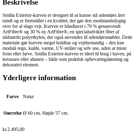
Beskrivelse
Smilla Exterior-kurven er designet til at kunne stå udendørs året
rundt og er fremstillet i en kvalitet, der gør den modstandsdygtig
over for al slags vejr. Kurven er håndlavet i 70 % genanvendt
ArtFibre® og 30 % ny ArtFibre®, en specialudviklet fiber af
slidstærkt polyethylen, der også anvendes til udendørsmøbler. Dette
materiale gør kurven meget holdbar og vejrbestandig – den kan
modstå regn, kulde, varme, UV-stråler og selv sne, uden at miste
form eller farve. Smilla Exterior-kurven er ideel til brug i haven, på
terrassen eller altanen – både som praktisk opbevaringsløsning og
dekorativt element.
Yderligere information
Farve
Natur
Størrelse
Ø 60 cm. Højde 57 cm.
kr.
2.495,00