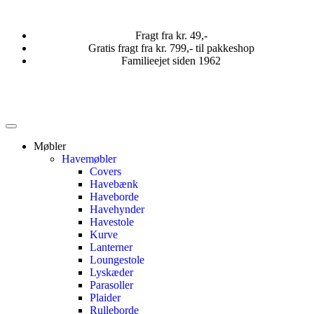
Fragt fra kr. 49,-
Gratis fragt fra kr. 799,- til pakkeshop
Familieejet siden 1962
Møbler
Havemøbler
Covers
Havebænk
Haveborde
Havehynder
Havestole
Kurve
Lanterner
Loungestole
Lyskæder
Parasoller
Plaider
Rulleborde