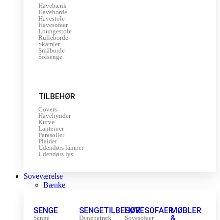
Havebænk
Haveborde
Havestole
Havesofaer
Loungestole
Rulleborde
Skamler
Småborde
Solsenge
TILBEHØR
Covers
Havehynder
Kurve
Lanterner
Parasoller
Plaider
Udendørs lamper
Udendørs lys
Soveværelse
Bænke
SENGE
SENGETILBEHØR
SOVESOFAER
MØBLER
&
Senge
Dynebetræk
Sovesofaer