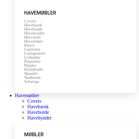
HAVEMØBLER
Covers
Havebænk
Haveborde
Havehynder
Havestole
Havesofaer
Kurve
Lanterner
Loungestole
Lyskæder
Parasoller
Plaider
Rulleborde
Skamler
Småborde
Solsenge
Havemøbler
Covers
Havebænk
Haveborde
Havehynder
MØBLER