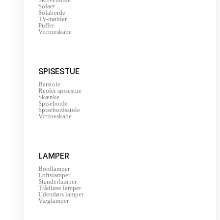
Sofaer
Sofaborde
TV-møbler
Puffer
Vitrineskabe
SPISESTUE
Barstole
Reoler spisestue
Skænke
Spiseborde
Spisebordsstole
Vitrineskabe
LAMPER
Bordlamper
Loftslamper
Standerlamper
Trådløse lamper
Udendørs lamper
Væglamper