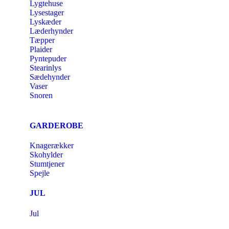
Lygtehuse
Lysestager
Lyskæder
Læderhynder
Tæpper
Plaider
Pyntepuder
Stearinlys
Sædehynder
Vaser
Snoren
GARDEROBE
Knagerækker
Skohylder
Stumtjener
Spejle
JUL
Jul