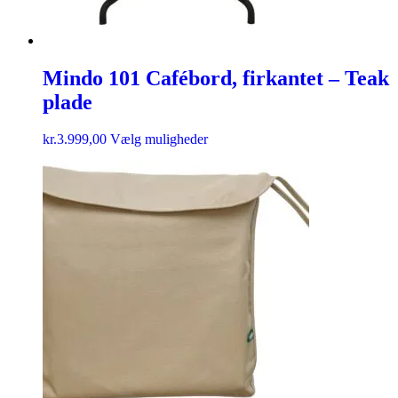
Mindo 101 Cafébord, firkantet – Teak
plade
kr.
3.999,00
Vælg muligheder