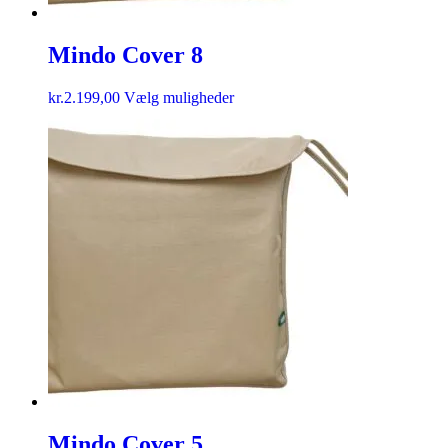
Mindo Cover 8
kr.
2.199,00
Vælg muligheder
Mindo Cover 5