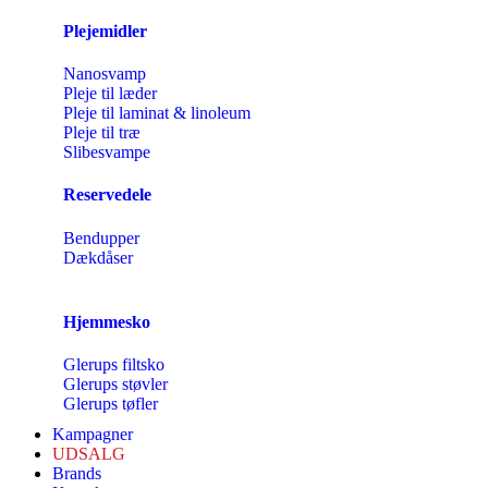
Plejemidler
Nanosvamp
Pleje til læder
Pleje til laminat & linoleum
Pleje til træ
Slibesvampe
Reservedele
Bendupper
Dækdåser
Hjemmesko
Glerups filtsko
Glerups støvler
Glerups tøfler
Kampagner
UDSALG
Brands