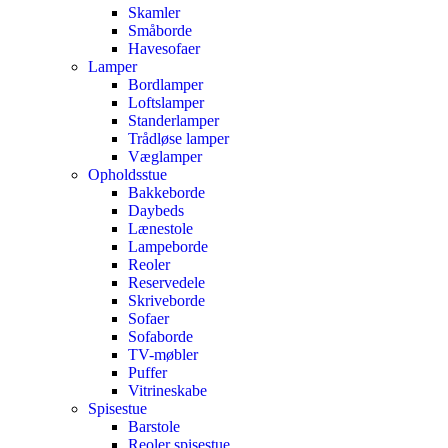
Skamler
Småborde
Havesofaer
Lamper
Bordlamper
Loftslamper
Standerlamper
Trådløse lamper
Væglamper
Opholdsstue
Bakkeborde
Daybeds
Lænestole
Lampeborde
Reoler
Reservedele
Skriveborde
Sofaer
Sofaborde
TV-møbler
Puffer
Vitrineskabe
Spisestue
Barstole
Reoler spisestue