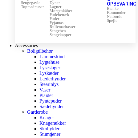
Sengegavle
Dyner
OPBEVARING
Topmadrasser
Lagner
Bænke
Morgenkåber
Kommoder
Pudebetræk
Natborde
Puder
Spejle
Pyjamas
Rullemadrasser
Sengeben
Sengekapper
Accessories
Boligtilbehør
Lammeskind
Lygtehuse
Lysestager
Lyskæder
Læderhynder
Stearinlys
Vaser
Plaider
Pyntepuder
Sædehynder
Garderobe
Knager
Knagerækker
Skohylder
Stumtjener