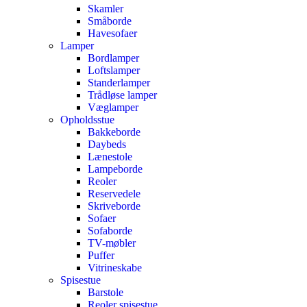
Skamler
Småborde
Havesofaer
Lamper
Bordlamper
Loftslamper
Standerlamper
Trådløse lamper
Væglamper
Opholdsstue
Bakkeborde
Daybeds
Lænestole
Lampeborde
Reoler
Reservedele
Skriveborde
Sofaer
Sofaborde
TV-møbler
Puffer
Vitrineskabe
Spisestue
Barstole
Reoler spisestue