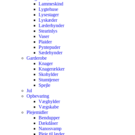
Lammeskind
Lygtehuse
Lysestager
Lyskæder
Læderhynder
Stearinlys
Vaser
Plaider
Pyntepuder
Sædehynder
Garderobe
Knager
Knagerækker
Skohylder
Stumtjener
Spejle
Jul
Opbevaring
Væghylder
Vægskabe
Plejemidler
Bendupper
Dækdåser
Nanosvamp
Pleje til læder