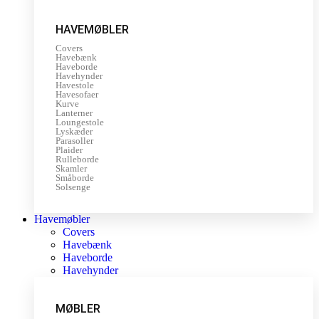
HAVEMØBLER
Covers
Havebænk
Haveborde
Havehynder
Havestole
Havesofaer
Kurve
Lanterner
Loungestole
Lyskæder
Parasoller
Plaider
Rulleborde
Skamler
Småborde
Solsenge
Havemøbler
Covers
Havebænk
Haveborde
Havehynder
MØBLER