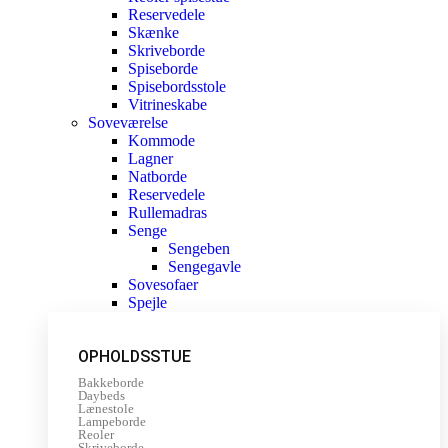
Reservedele
Skænke
Skriveborde
Spiseborde
Spisebordsstole
Vitrineskabe
Soveværelse
Kommode
Lagner
Natborde
Reservedele
Rullemadras
Senge
Sengeben
Sengegavle
Sovesofaer
Spejle
OPHOLDSSTUE
Bakkeborde
Daybeds
Lænestole
Lampeborde
Reoler
Skriveborde