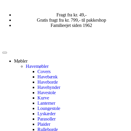
Fragt fra kr. 49,-
Gratis fragt fra kr. 799,- til pakkeshop
Familieejet siden 1962
Møbler
Havemøbler
Covers
Havebænk
Haveborde
Havehynder
Havestole
Kurve
Lanterner
Loungestole
Lyskæder
Parasoller
Plaider
Rulleborde