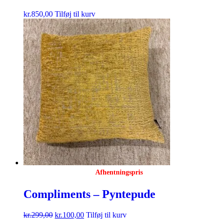
kr.
850,00
Tilføj til kurv
Afhentningspris
Compliments – Pyntepude
kr.
299,00
kr.
100,00
Tilføj til kurv