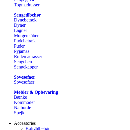
Topmadrasser
Sengetilbehør
Dynebetræk
Dyner
Lagner
Morgenkåber
Pudebetræk
Puder
Pyjamas
Rullemadrasser
Sengeben
Sengekapper
Sovesofaer
Sovesofaer
Møbler & Opbevaring
Bænke
Kommoder
Natborde
Spejle
Accessories
Boligtilbehør