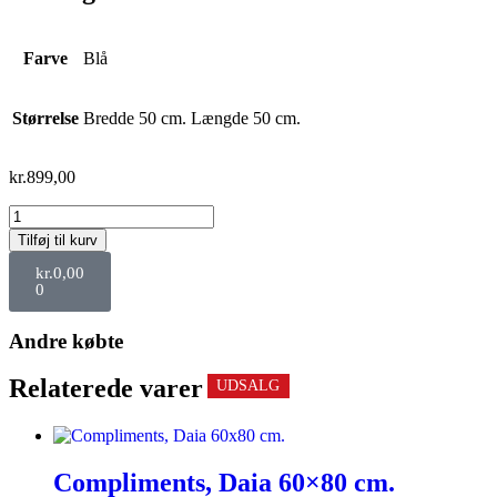
Farve
Blå
Størrelse
Bredde 50 cm. Længde 50 cm.
kr.
899,00
Tilføj til kurv
kr.
0,00
0
Andre købte
Relaterede varer
UDSALG
UDSALG
UDSALG
Compliments, Daia 60×80 cm.