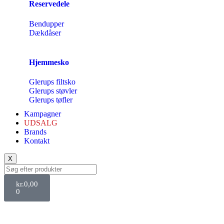
Reservedele
Bendupper
Dækdåser
Hjemmesko
Glerups filtsko
Glerups støvler
Glerups tøfler
Kampagner
UDSALG
Brands
Kontakt
X
kr.
0,00
0