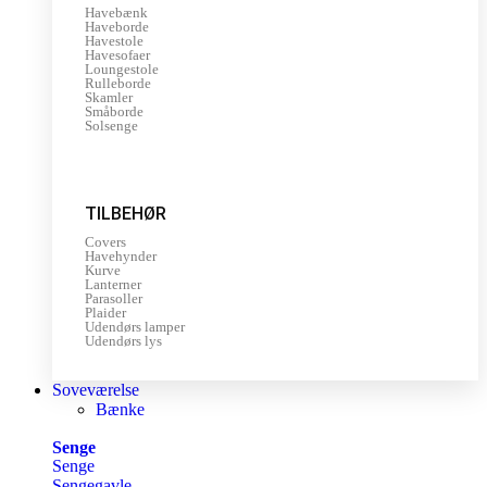
Havebænk
Haveborde
Havestole
Havesofaer
Loungestole
Rulleborde
Skamler
Småborde
Solsenge
TILBEHØR
Covers
Havehynder
Kurve
Lanterner
Parasoller
Plaider
Udendørs lamper
Udendørs lys
Soveværelse
Bænke
Senge
Senge
Sengegavle