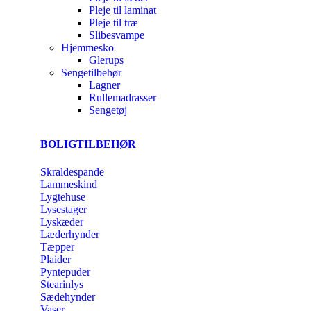
Pleje til laminat
Pleje til træ
Slibesvampe
Hjemmesko
Glerups
Sengetilbehør
Lagner
Rullemadrasser
Sengetøj
BOLIGTILBEHØR
Skraldespande
Lammeskind
Lygtehuse
Lysestager
Lyskæder
Læderhynder
Tæpper
Plaider
Pyntepuder
Stearinlys
Sædehynder
Vaser