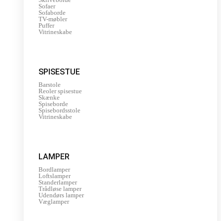
Sofaer
Sofaborde
TV-møbler
Puffer
Vitrineskabe
SPISESTUE
Barstole
Reoler spisestue
Skænke
Spiseborde
Spisebordsstole
Vitrineskabe
LAMPER
Bordlamper
Loftslamper
Standerlamper
Trådløse lamper
Udendørs lamper
Væglamper