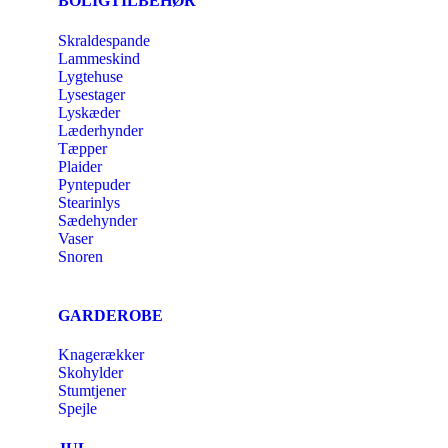
BOLIGTILBEHØR
Skraldespande
Lammeskind
Lygtehuse
Lysestager
Lyskæder
Læderhynder
Tæpper
Plaider
Pyntepuder
Stearinlys
Sædehynder
Vaser
Snoren
GARDEROBE
Knagerækker
Skohylder
Stumtjener
Spejle