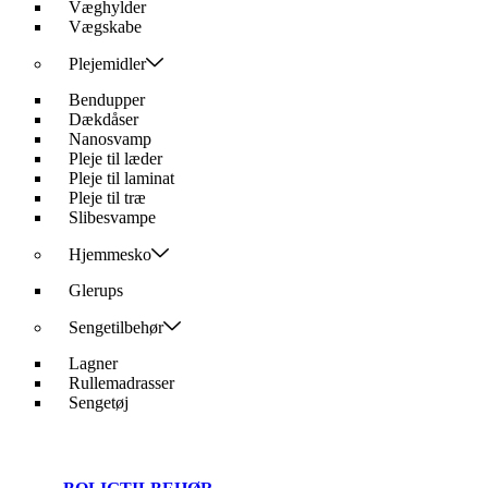
Væghylder
Vægskabe
Plejemidler
Bendupper
Dækdåser
Nanosvamp
Pleje til læder
Pleje til laminat
Pleje til træ
Slibesvampe
Hjemmesko
Glerups
Sengetilbehør
Lagner
Rullemadrasser
Sengetøj