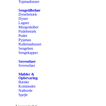
Topmadrasser
Sengetilbehør
Dynebetræk
Dyner
Lagner
Morgenkåber
Pudebetræk
Puder
Pyjamas
Rullemadrasser
Sengeben
Sengekapper
Sovesofaer
Sovesofaer
Møbler &
Opbevaring
Bænke
Kommoder
Natborde
Spejle