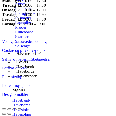
Mandag
​ kl. 10.00 – 17.30​
Kurve
Tirsdag
​ kl. 10.00 – 17:30​
Lanterner
Onsdag
​ kl. 10.00 – 17.30​
Loungestole
Torsdag
​ kl. 10.00 – 17.30​
Lyskæder
Fredag
​ kl. 10.00 – 17.30​
Parasoller
Lørdag
​ kl. 10.00 – 13.00
Plaider
Rulleborde
Skamler
Småborde
Vedligeholdelsesvejledning
Solsenge
Cookie og privatlivspolitik
Havemøbler
Salgs- og leveringsbetingelser
Covers
Havebænk
Fortryd dit køb
Haveborde
Havehynder
Finansiering
Indretningshjælp
Møbler
Designermøbler
Havebænk
Haveborde
Havestole
Havesofaer