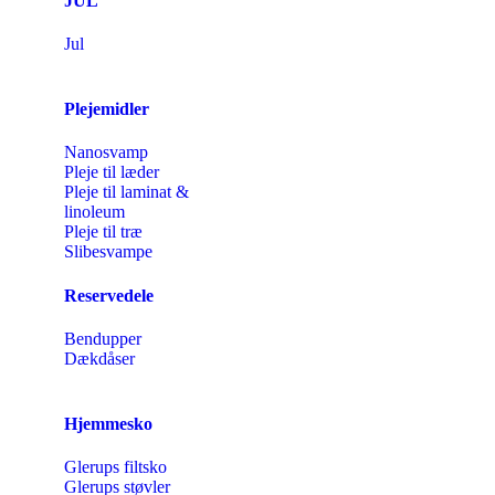
JUL
Jul
Plejemidler
Nanosvamp
Pleje til læder
Pleje til laminat &
linoleum
Pleje til træ
Slibesvampe
Reservedele
Bendupper
Dækdåser
Hjemmesko
Glerups filtsko
Glerups støvler