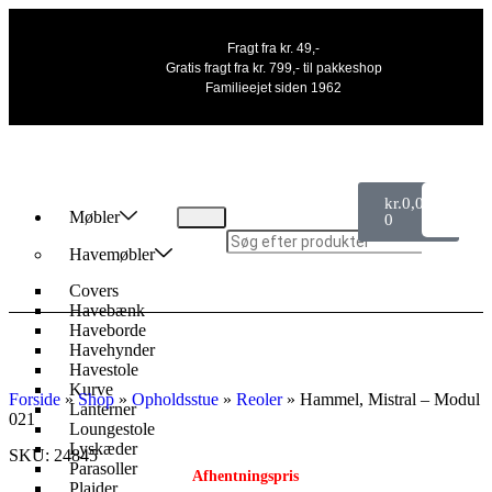
Fragt fra kr. 49,-
Gratis fragt fra kr. 799,- til pakkeshop
Familieejet siden 1962
kr.
0,00
Møbler
0
Havemøbler
Covers
Havebænk
Haveborde
UDSALG
Havehynder
Havestole
Kurve
Forside
»
Shop
»
Opholdsstue
»
Reoler
»
Hammel, Mistral – Modul
Lanterner
021
Loungestole
Lyskæder
SKU: 24845
Parasoller
Afhentningspris
Plaider