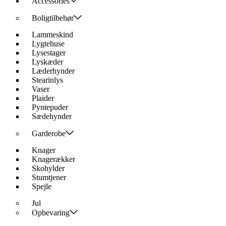
Accessories
Boligtilbehør
Lammeskind
Lygtehuse
Lysestager
Lyskæder
Læderhynder
Stearinlys
Vaser
Plaider
Pyntepuder
Sædehynder
Garderobe
Knager
Knagerækker
Skohylder
Stumtjener
Spejle
Jul
Opbevaring