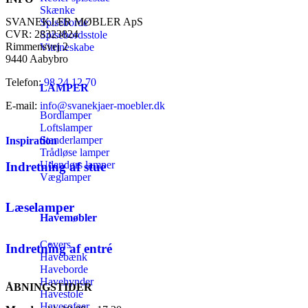
Skænke
SVANEKJÆR MØBLER ApS
Spiseborde
CVR: 28323824
Spisebordsstole
Rimmensvej 2
Vitrineskabe
9440 Aabybro
Telefon:
98 24 12 70
LAMPER
E-mail:
info@svanekjaer-moebler.dk
Bordlamper
Loftslamper
Standerlamper
Inspiration
Trådløse lamper
Udendørs lamper
Indretning af stue
Væglamper
Læselamper
Havemøbler
Covers
Indretning af entré
Havebænk
Haveborde
Havehynder
ÅBNINGSTIDER
Havestole
Havesofaer