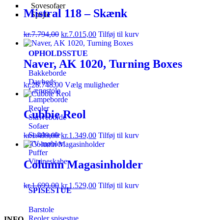
Sovesofaer
Mistral 118 – Skænk
Spejle
kr.
7.794,00
kr.
7.015,00
Tilføj til kurv
OPHOLDSSTUE
Naver, AK 1020, Turning Boxes
Bakkeborde
Daybeds
kr.
28.748,00
Vælg muligheder
Lænestole
Lampeborde
Reoler
Cubbie Reol
Skriveborde
Sofaer
Sofaborde
kr.
1.499,00
kr.
1.349,00
Tilføj til kurv
TV-møbler
Puffer
Vitrineskabe
Column Magasinholder
kr.
1.699,00
kr.
1.529,00
Tilføj til kurv
SPISESTUE
Barstole
Reoler spisestue
INFO