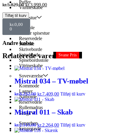
Puffer
kr.
5.829,00
kr.
3.999,00
Vitrineskabe
Tilføj til kurv
Spisestue
kr.
0,00
Barstole
0
Reoler spisestue
Reservedele
Andre købte
Skænke
Skriveborde
Relaterede varer
Spiseborde
KAMPAGNE
KAMPAGNE
KAMPAGNE
Svane Pris
Svane Pris
Spisebordsstole
Vitrineskabe
Soveværelse
Mistral 034 – TV-møbel
Kommode
Lagner
kr.
8.232,00
kr.
7.409,00
Tilføj til kurv
Natborde
Reservedele
Rullemadras
Mistral 011 – Skab
Senge
Sengeben
kr.
2.515,00
kr.
2.264,00
Tilføj til kurv
Sengegavle