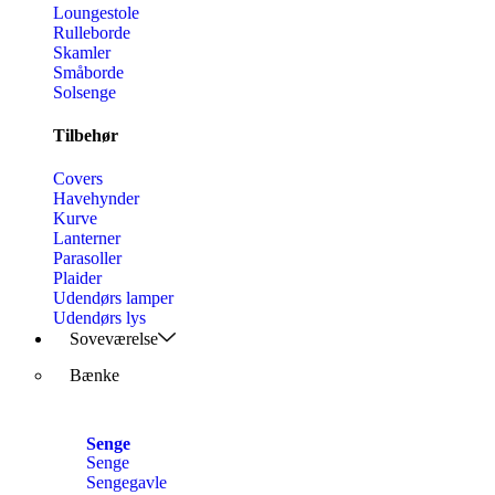
Loungestole
Rulleborde
Skamler
Småborde
Solsenge
Tilbehør
Covers
Havehynder
Kurve
Lanterner
Parasoller
Plaider
Udendørs lamper
Udendørs lys
Soveværelse
Bænke
Senge
Senge
Sengegavle