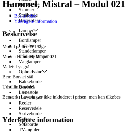
Hammel, Mistral – Modul 021
Rulleborde
Skamler
Småborde
Beskrivelse
Havesofaer
Yderligere information
Lamper
Beskrivelse
Bordlamper
Loftslamper
Modul på ben & 1 låge
Standerlamper
Trådløse lamper
Model: Hammel, Mistral 021
Væglamper
Malet: Lys grå
Opholdsstue
Ben: Børstet stål
Bakkeborde
Udstillingsmodel
Daybeds
Lænestole
Bemærk: Levering er ikke inkluderet i prisen, men kan tilkøbes
Lampeborde
Reoler
Reservedele
Skriveborde
Yderligere information
Sofaer
Sofaborde
TV-møbler