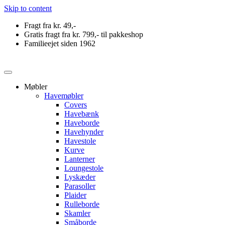
Skip to content
Fragt fra kr. 49,-
Gratis fragt fra kr. 799,- til pakkeshop
Familieejet siden 1962
Møbler
Havemøbler
Covers
Havebænk
Haveborde
Havehynder
Havestole
Kurve
Lanterner
Loungestole
Lyskæder
Parasoller
Plaider
Rulleborde
Skamler
Småborde