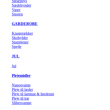
Stearinlys
Sædehynder
Vaser
Snoren
GARDEROBE
Knagerækker
Skohylder
Stumtjener
Spejle
JUL
Jul
Plejemidler
Nanosvamp
Pleje til læder
Pleje til laminat & linoleum
Pleje til træ
Slibesvampe