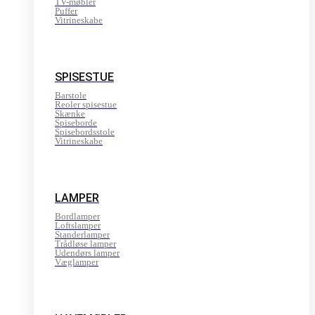
TV-møbler
Puffer
Vitrineskabe
SPISESTUE
Barstole
Reoler spisestue
Skænke
Spiseborde
Spisebordsstole
Vitrineskabe
LAMPER
Bordlamper
Loftslamper
Standerlamper
Trådløse lamper
Udendørs lamper
Væglamper