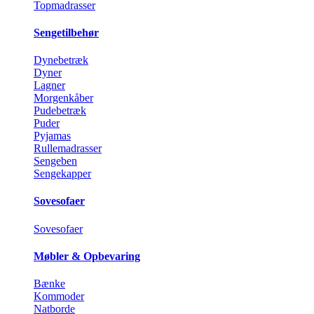
Topmadrasser
Sengetilbehør
Dynebetræk
Dyner
Lagner
Morgenkåber
Pudebetræk
Puder
Pyjamas
Rullemadrasser
Sengeben
Sengekapper
Sovesofaer
Sovesofaer
Møbler & Opbevaring
Bænke
Kommoder
Natborde