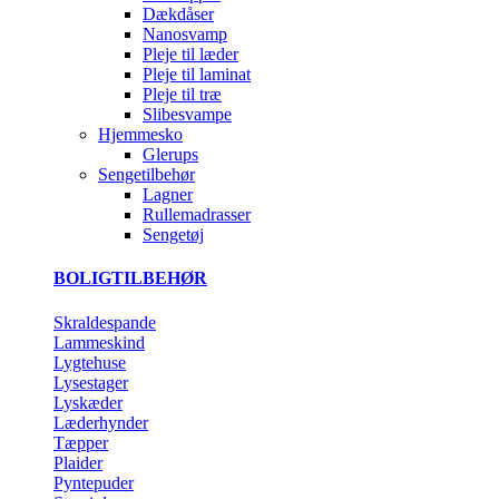
Dækdåser
Nanosvamp
Pleje til læder
Pleje til laminat
Pleje til træ
Slibesvampe
Hjemmesko
Glerups
Sengetilbehør
Lagner
Rullemadrasser
Sengetøj
BOLIGTILBEHØR
Skraldespande
Lammeskind
Lygtehuse
Lysestager
Lyskæder
Læderhynder
Tæpper
Plaider
Pyntepuder