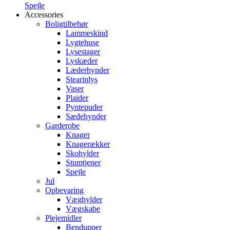
Spejle
Accessories
Boligtilbehør
Lammeskind
Lygtehuse
Lysestager
Lyskæder
Læderhynder
Stearinlys
Vaser
Plaider
Pyntepuder
Sædehynder
Garderobe
Knager
Knagerækker
Skohylder
Stumtjener
Spejle
Jul
Opbevaring
Væghylder
Vægskabe
Plejemidler
Bendupper