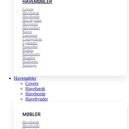
HAVEMØBLER
Covers
Havebænk
Haveborde
Havehynder
Havestole
Havesofaer
Kurve
Lanterner
Loungestole
Lyskæder
Parasoller
Plaider
Rulleborde
Skamler
Småborde
Solsenge
Havemøbler
Covers
Havebænk
Haveborde
Havehynder
MØBLER
Havebænk
Haveborde