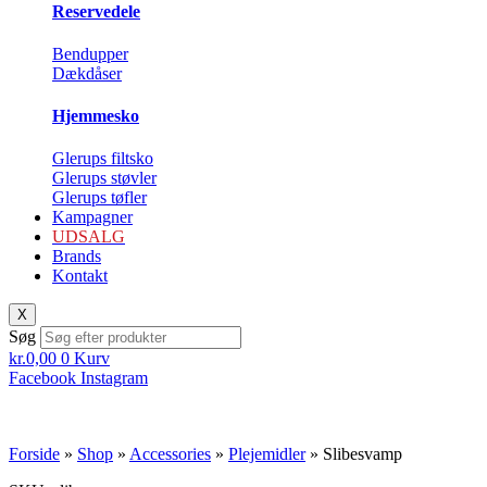
Reservedele
Bendupper
Dækdåser
Hjemmesko
Glerups filtsko
Glerups støvler
Glerups tøfler
Kampagner
UDSALG
Brands
Kontakt
X
Søg
kr.
0,00
0
Kurv
Facebook
Instagram
Forside
»
Shop
»
Accessories
»
Plejemidler
»
Slibesvamp