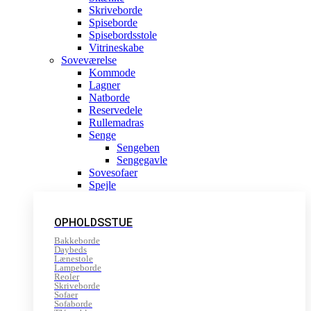
Skriveborde
Spiseborde
Spisebordsstole
Vitrineskabe
Soveværelse
Kommode
Lagner
Natborde
Reservedele
Rullemadras
Senge
Sengeben
Sengegavle
Sovesofaer
Spejle
OPHOLDSSTUE
Bakkeborde
Daybeds
Lænestole
Lampeborde
Reoler
Skriveborde
Sofaer
Sofaborde