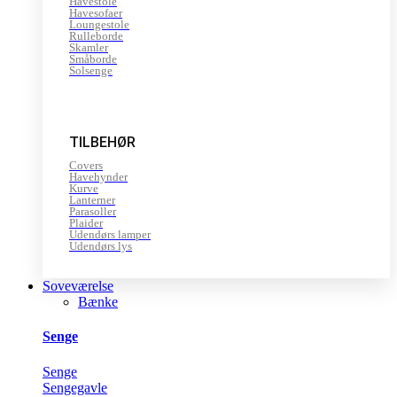
Havestole
Havesofaer
Loungestole
Rulleborde
Skamler
Småborde
Solsenge
TILBEHØR
Covers
Havehynder
Kurve
Lanterner
Parasoller
Plaider
Udendørs lamper
Udendørs lys
Soveværelse
Bænke
Senge
Senge
Sengegavle