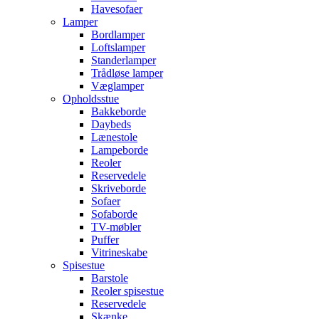
Havesofaer
Lamper
Bordlamper
Loftslamper
Standerlamper
Trådløse lamper
Væglamper
Opholdsstue
Bakkeborde
Daybeds
Lænestole
Lampeborde
Reoler
Reservedele
Skriveborde
Sofaer
Sofaborde
TV-møbler
Puffer
Vitrineskabe
Spisestue
Barstole
Reoler spisestue
Reservedele
Skænke